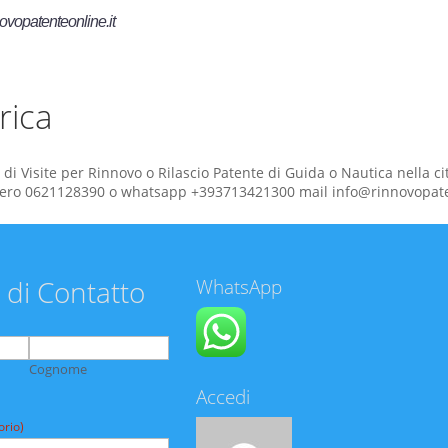
ovopatenteonline.it
rica
di Visite per Rinnovo o Rilascio Patente di Guida o Nautica nella ci
ero 0621128390 o whatsapp +393713421300 mail info@rinnovopate
 di Contatto
WhatsApp
Cognome
Accedi
orio)