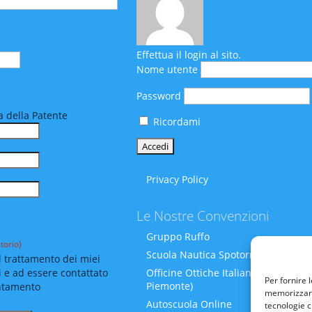
Effettua il login al sito.
Nome utente
Password
 della Patente
Ricordami
Privacy Policy
Le Nostre Convenzioni
Gruppo Ruffo
torio)
Scuola Nautica Spotornoli
 trattamento dei miei
i e ad essere contattato
Officine Ottiche Italiane (Liguria-
Per fornire 
Piemonte)
ntamento
memorizzare 
Autoscuola Online
tecnologie c