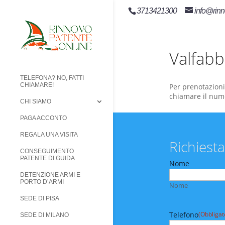
3713421300
info@rinn
Valfabb
TELEFONA? NO, FATTI
CHIAMARE!
Per prenotazioni 
chiamare il num
CHI SIAMO
PAGA ACCONTO
REGALA UNA VISITA
Richiesta
CONSEGUIMENTO
PATENTE DI GUIDA
Nome
DETENZIONE ARMI E
PORTO D’ARMI
Nome
SEDE DI PISA
Telefono
(Obbligat
SEDE DI MILANO