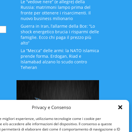
Le “vedove nere” (e allegre) della
Russia: matrimoni lampo prima del
fronte per ottenere i risarcimenti. Il
nuovo business milionario
Guerra in Iran, l’allarme della Bce: “Lo
shock energetico brucia i risparmi delle
famiglie. Ecco chi paga il prezzo più
alto”
La “Mecca” delle armi: la NATO islamica
prende forma. Erdogan, Riad e
Islamabad alzano lo scudo contro
Teheran
Privacy e Consenso
le migliori esperienze, utilizziamo tecnologie come i cookie per
e/o accedere alle informazioni del dispositivo. Il consenso a queste
i permetterà di elaborare dati come il comportamento di navigazione o ID