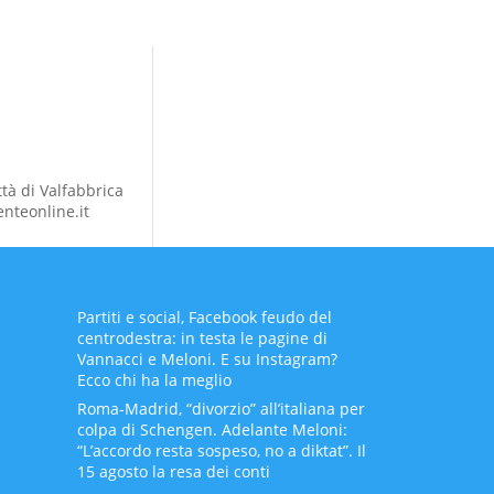
ttà di Valfabbrica
nteonline.it
Partiti e social, Facebook feudo del
centrodestra: in testa le pagine di
Vannacci e Meloni. E su Instagram?
Ecco chi ha la meglio
Roma-Madrid, “divorzio” all’italiana per
colpa di Schengen. Adelante Meloni:
“L’accordo resta sospeso, no a diktat”. Il
15 agosto la resa dei conti