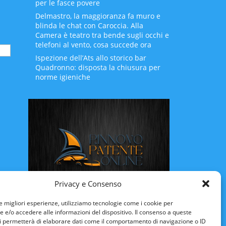
per le fasce povere
Delmastro, la maggioranza fa muro e
blinda le chat con Caroccia. Alla
Camera è teatro tra bende sugli occhi e
telefoni al vento, cosa succede ora
Ispezione dell’Ats allo storico bar
Quadronno: disposta la chiusura per
norme igieniche
Privacy e Consenso
Rinnovo Patente Online
le migliori esperienze, utilizziamo tecnologie come i cookie per
e/o accedere alle informazioni del dispositivo. Il consenso a queste
i permetterà di elaborare dati come il comportamento di navigazione o ID