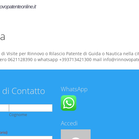
ovopatenteonline.it
za
 di Visite per Rinnovo o Rilascio Patente di Guida o Nautica nella ci
ero 0621128390 o whatsapp +393713421300 mail info@rinnovopate
 di Contatto
WhatsApp
Cognome
Accedi
orio)