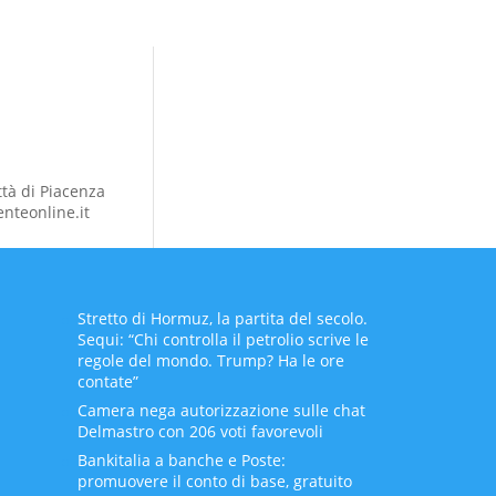
ttà di Piacenza
nteonline.it
Stretto di Hormuz, la partita del secolo.
Sequi: “Chi controlla il petrolio scrive le
regole del mondo. Trump? Ha le ore
contate”
Camera nega autorizzazione sulle chat
Delmastro con 206 voti favorevoli
Bankitalia a banche e Poste:
promuovere il conto di base, gratuito