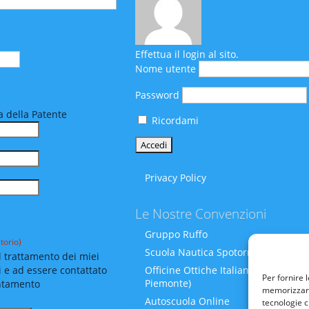
Effettua il login al sito.
Nome utente
Password
 della Patente
Ricordami
Privacy Policy
Le Nostre Convenzioni
Gruppo Ruffo
torio)
Scuola Nautica Spotornoli
 trattamento dei miei
i e ad essere contattato
Officine Ottiche Italiane (Liguria-
Per fornire 
Piemonte)
ntamento
memorizzare 
Autoscuola Online
tecnologie c