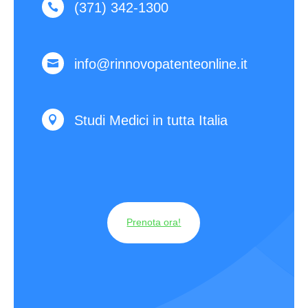
(371) 342-1300

info@rinnovopatenteonline.it

Studi Medici in tutta Italia

Prenota ora!