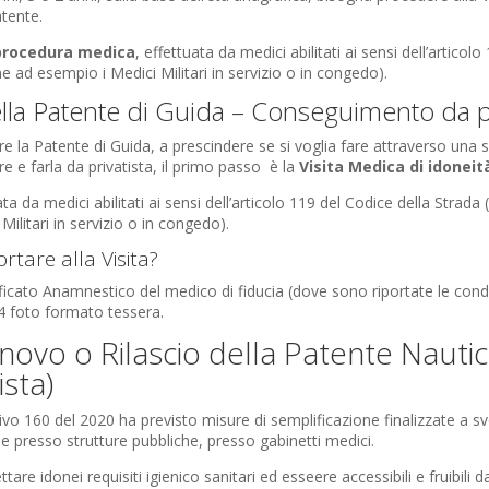
atente.
procedura medica
, effettuata da medici abilitati ai sensi dell’articol
e ad esempio i Medici Militari in servizio o in congedo).
ella Patente di Guida – Conseguimento da pr
e la Patente di Guida, a prescindere se si voglia fare attraverso una 
e e farla da privatista, il primo passo è la
Visita Medica di idoneit
ta da medici abilitati ai sensi dell’articolo 119 del Codice della Strad
Militari in servizio o in congedo).
tare alla Visita?
ificato Anamnestico del medico di fiducia (dove sono riportate le condi
4 foto formato tessera.
nnovo o Rilascio della Patente Nauti
ista)
tivo 160 del 2020 ha previsto misure di semplificazione finalizzate a svo
e presso strutture pubbliche, presso gabinetti medici.
tare idonei requisiti igienico sanitari ed esseere accessibili e fruibili 