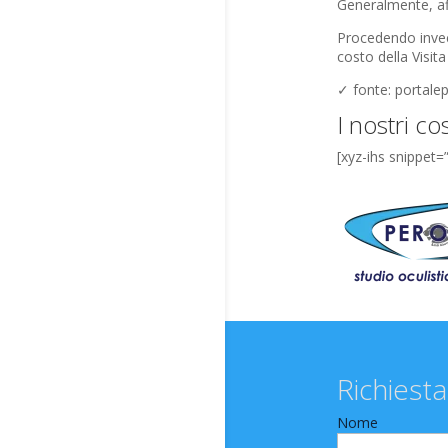
Generalmente, af
Procedendo invec
costo della Visit
✓ fonte: portalep
I nostri cos
[xyz-ihs snippet=
Richiesta
Nome