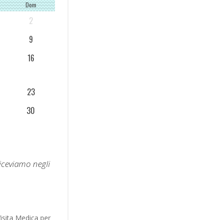
Dom
2
9
16
23
30
riceviamo negli
o
Visita Medica per