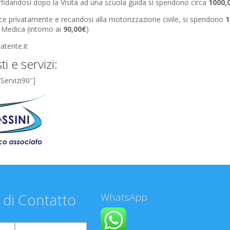
fidandosi dopo la Visita ad una scuola guida si spendono circa
100
0,
e privatamente e recandosi alla motorizzazione civile, si spendono
1
a Medica (intorno ai
9
0,00€
)
atente.it
ti e servizi:
”Servizi90″]
 di Contatto
WhatsApp