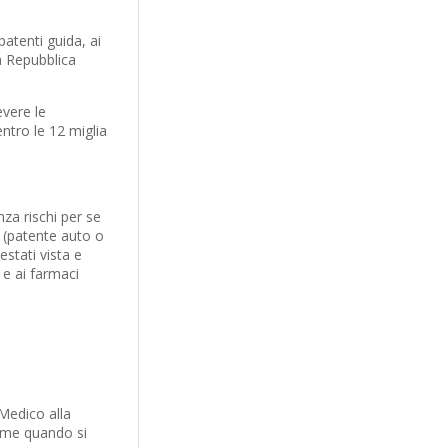
patenti guida, ai
a Repubblica
evere le
entro le 12 miglia
za rischi per se
ta (patente auto o
stati vista e
 e ai farmaci
 Medico alla
come quando si