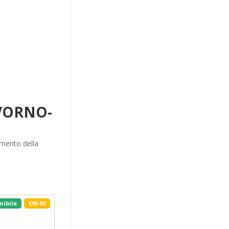
VORNO-
imento della
nibile
€90.00