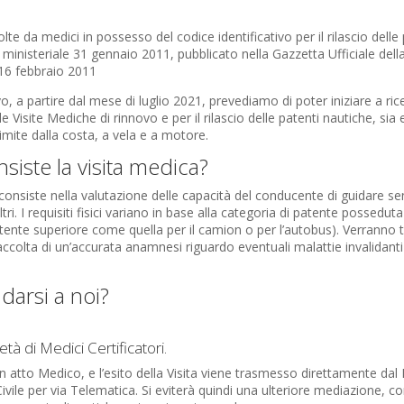
lte da medici in possesso del codice identificativo per il rilascio delle 
 ministeriale 31 gennaio 2011, pubblicato nella Gazzetta Ufficiale dell
l 16 febbraio 2011
, a partire dal mese di luglio 2021, prevediamo di poter iniziare a ric
e Visite Mediche di rinnovo e per il rilascio delle patenti nautiche, sia 
imite dalla costa, a vela e a motore.
siste la visita medica?
consiste nella valutazione delle capacità del conducente di guidare sen
ltri. I requisiti fisici variano in base alla categoria di patente possedu
nte superiore come quella per il camion o per l’autobus). Verranno te
 raccolta di un’accurata anamnesi riguardo eventuali malattie invalidanti
darsi a noi?
tà di Medici Certificatori.
 atto Medico, e l’esito della Visita viene trasmesso direttamente dal
vile per via Telematica. Si eviterà quindi una ulteriore mediazione, 