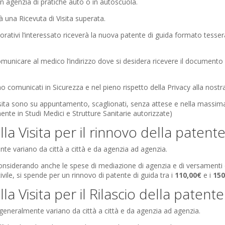
 in agenzia di pratiche auto o in autoscuola.
rà una Ricevuta di Visita superata.
orativi l’interessato riceverà la nuova patente di guida formato tesse
municare al medico l’indirizzo dove si desidera ricevere il documento 
no comunicati in Sicurezza e nel pieno rispetto della Privacy alla nostr
visita sono su appuntamento, scaglionati, senza attese e nella massim
nte in Studi Medici e Strutture Sanitarie autorizzate)
ella Visita per il rinnovo della patent
nte variano da città a città e da agenzia ad agenzia.
nsiderando anche le spese di mediazione di agenzia e di versamenti o
vile, si spende per un rinnovo di patente di guida tra i
110,00€
e i
150
ella Visita per il Rilascio della patente
 generalmente variano da città a città e da agenzia ad agenzia.