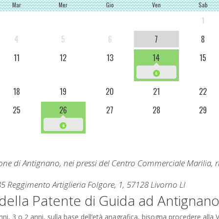
Mar
Mer
Gio
Ven
Sab
1
4
5
6
7
8
11
12
13
14
15
6
18
19
20
21
22
25
26
27
28
29
6
zione di Antignano, nei pressi del Centro Commerciale Marilia, 
.
5 Reggimento Artiglieria Folgore, 1, 57128 Livorno LI
della Patente di Guida ad
Antignan
nni, 3 o 2 anni, sulla base dell’età anagrafica, bisogna procedere alla 