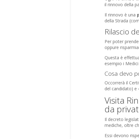
il rinnovo della p
Il rinnovo è una
della Strada (com
Rilascio d
Per poter prender
oppure risparmiar
Questa è effettua
esempio i Medici 
Cosa devo por
Occorrerà il Cert
del candidato) e 
Visita Ri
da privat
Il decreto legisla
mediche, oltre ch
Essi devono rispet