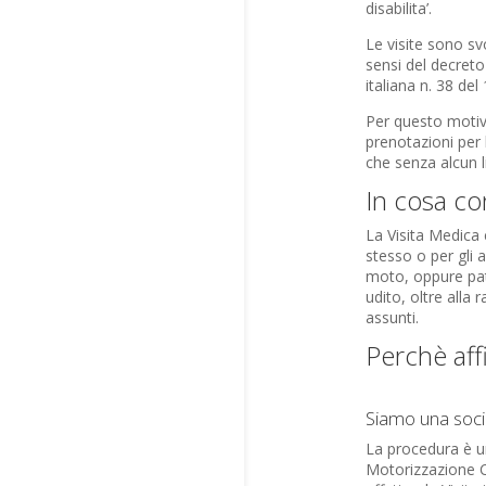
disabilita’.
Le visite sono svo
sensi del decreto
italiana n. 38 de
Per questo motivo
prenotazioni per l
che senza alcun l
In cosa con
La Visita Medica 
stesso o per gli a
moto, oppure pate
udito, oltre alla
assunti.
Perchè affi
Siamo una socie
La procedura è un
Motorizzazione Ci