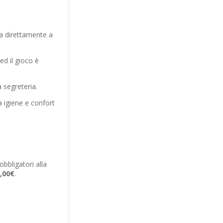
ra direttamente a
ed il gioco è
a segreteria.
a igiene e confort
e
bbligatori alla
,00€
.