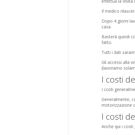
effettua la Visita
Il medico rilasce
Dopo 4 giorni lav
casa.
Basterà quindi co
fatto.
Tutti i dati saran
Gli accessi alla 
(lavoriamo solame
I costi d
I costi generalme
Generalmente, co
motorizzazione ci
I costi d
Anche qui i costi