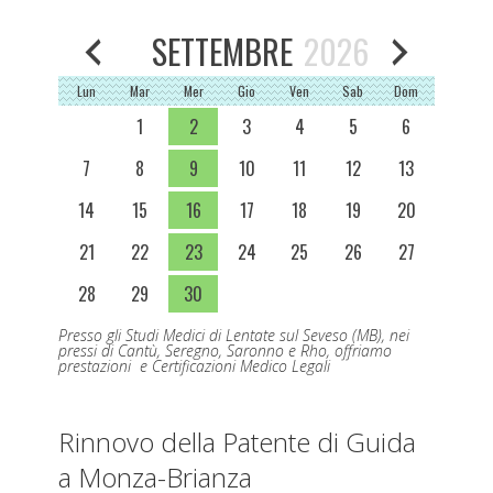
SETTEMBRE
2026
Lun
Mar
Mer
Gio
Ven
Sab
Dom
1
2
3
4
5
6
7
8
9
10
11
12
13
14
15
16
17
18
19
20
21
22
23
24
25
26
27
28
29
30
Presso gli Studi Medici di Lentate sul Seveso (MB), nei
pressi di Cantù, Seregno, Saronno e Rho, offriamo
prestazioni e Certificazioni Medico Legali
Rinnovo della Patente di Guida
a Monza-Brianza