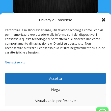
Rinnovo Patente Online
Privacy e Consenso
Per fornire le migliori esperienze, utilizziamo tecnologie come i cookie
per memorizzare e/o accedere alle informazioni del dispositivo. Il
consenso a queste tecnologie ci permetterà di elaborare dati come il
comportamento di navigazione o ID unici su questo sito. Non
ABRUZZO
BASILICATA
CALABRIA
acconsentire o ritirare il consenso può influire negativamente su alcune
caratteristiche e funzioni.
CAMPANIA
EMILIA ROMAGNA
Gestisci servizi
FRIULI VENEZIA-GIULIA
LAZIO
LIGURIA
LOMBARDIA
MARCHE
MOLISE
Accetta
PIEMONTE
PUGLIA
SARDEGNA
Nega
SICILIA
TOSCANA
TRENTINO ALTO-ADIGE
UMBRIA
Visualizza le preferenze
VALLE D’AOSTA
VENETO