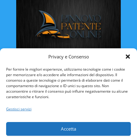
Privacy e Consenso
Rinnovo Patente Online
Per fornire le migliori esperienze, utilizziamo tecnologie come i cookie
per memorizzare e/o accedere alle informazioni del dispositivo. Il
consenso a queste tecnologie ci permetterà di elaborare dati come il
comportamento di navigazione o ID unici su questo sito. Non
acconsentire o ritirare il consenso può influire negativamente su alcune
caratteristiche e funzioni.
ABRUZZO
BASILICATA
CALABRIA
Gestisci servizi
CAMPANIA
EMILIA ROMAGNA
FRIULI VENEZIA-GIULIA
LAZIO
LIGURIA
Accetta
LOMBARDIA
MARCHE
MOLISE