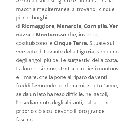
Arroccati sulle scogliere e circondati dalla
macchia mediterranea, si trovano i cinque
piccoli borghi
di
Riomaggiore
,
Manarola
,
Corniglia
,
Ver
nazza
e
Monterosso
che, insieme,
costituiscono le
Cinque Terre
. Situate sul
versante di Levante della
Liguria
, sono uno
degli angoli più belli e suggestivi della costa.
La loro posizione, stretta tra rilievi montuosi
e il mare, che la pone al riparo da venti
freddi favorendo un clima mite tutto l’anno,
se da un lato ha reso difficile, nei secoli,
l’insediamento degli abitanti, dall’altro è
proprio ciò a cui devono il loro grande
fascino.