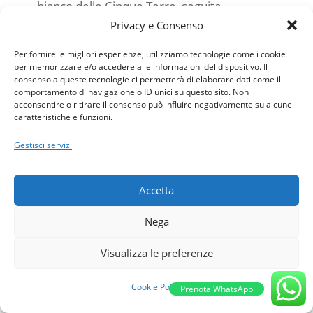
bianco delle Cinque Terre, seguita,
a
settembre
, dalla
Sagra dell’acciuga
Privacy e Consenso
salata
, con degustazioni delle rinomate
Per fornire le migliori esperienze, utilizziamo tecnologie come i cookie
acciughe sotto sale di Monterosso.
per memorizzare e/o accedere alle informazioni del dispositivo. Il
consenso a queste tecnologie ci permetterà di elaborare dati come il
comportamento di navigazione o ID unici su questo sito. Non
acconsentire o ritirare il consenso può influire negativamente su alcune
A
Corniglia
, a
luglio
, si svolge il
Festival
caratteristiche e funzioni.
del basilico
, ingrediente principe della
Gestisci servizi
tradizione ligure: migliaia di piantine
invadono carugi, balconi e terrazzi con il loro
colore e profumo. Non mancano anche
Accetta
iniziative come allestimenti coreografici,
Nega
ricette originali, bevande, gelati o pizze a
base di questa pianta aromatica. Ad
agosto
,
Visualizza le preferenze
poi, un evento che unisce tutti e cinque i
borghi: il
Festival dello Sciacchetrà
, il
Cookie Policy
Prenota WhatsApp
prelibato vino passito ligure prodotto