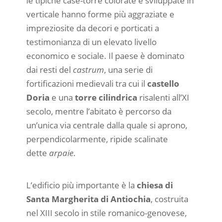
le tipiche case-torre colorate e sviluppate in
verticale hanno forme più aggraziate e
impreziosite da decori e porticati a
testimonianza di un elevato livello
economico e sociale. Il paese è dominato
dai resti del
castrum
, una serie di
fortificazioni medievali tra cui il
castello
Doria
e una
torre cilindrica
risalenti all’XI
secolo, mentre l’abitato è percorso da
un’unica via centrale dalla quale si aprono,
perpendicolarmente, ripide scalinate
dette
arpaie
.
L’edificio più importante è la
chiesa di
Santa Margherita di Antiochia
, costruita
nel XIII secolo in stile romanico-genovese,