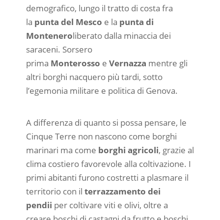
demografico, lungo il tratto di costa fra
la
punta del Mesco
e la
punta di
Montenero
liberato dalla minaccia dei
saraceni. Sorsero
prima
Monterosso
e
Vernazza
mentre gli
altri borghi nacquero più tardi, sotto
l’egemonia militare e politica di Genova.
A differenza di quanto si possa pensare, le
Cinque Terre non nascono come borghi
marinari ma come
borghi agricoli
, grazie al
clima costiero favorevole alla coltivazione. I
primi abitanti furono costretti a plasmare il
territorio con il
terrazzamento dei
pendii
per coltivare viti e olivi, oltre a
creare boschi di castagni da frutto e boschi