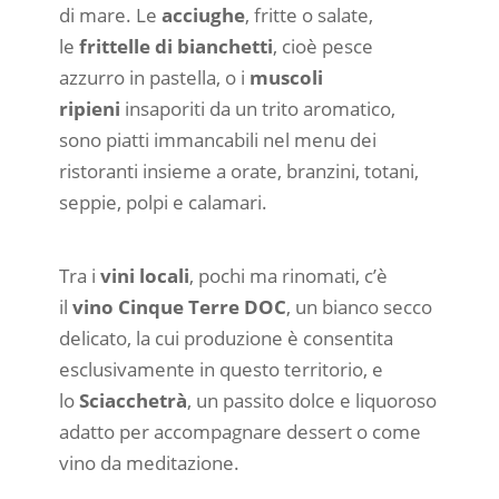
di mare. Le
acciughe
, fritte o salate,
le
frittelle di bianchetti
, cioè pesce
azzurro in pastella, o i
muscoli
ripieni
insaporiti da un trito aromatico,
sono piatti immancabili nel menu dei
ristoranti insieme a orate, branzini, totani,
seppie, polpi e calamari.
Tra i
vini locali
, pochi ma rinomati, c’è
il
vino Cinque Terre DOC
, un bianco secco
delicato, la cui produzione è consentita
esclusivamente in questo territorio, e
lo
Sciacchetrà
, un passito dolce e liquoroso
adatto per accompagnare dessert o come
vino da meditazione.