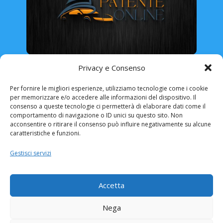
Rinnovo Patente Online
Privacy e Consenso
Per fornire le migliori esperienze, utilizziamo tecnologie come i cookie
per memorizzare e/o accedere alle informazioni del dispositivo. Il
consenso a queste tecnologie ci permetterà di elaborare dati come il
comportamento di navigazione o ID unici su questo sito. Non
ABRUZZO
BASILICATA
CALABRIA
acconsentire o ritirare il consenso può influire negativamente su alcune
caratteristiche e funzioni.
CAMPANIA
EMILIA ROMAGNA
Gestisci servizi
FRIULI VENEZIA-GIULIA
LAZIO
LIGURIA
LOMBARDIA
MARCHE
MOLISE
Accetta
PIEMONTE
PUGLIA
SARDEGNA
Nega
SICILIA
TOSCANA