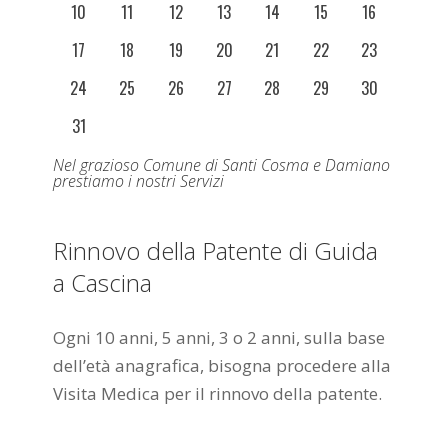
10
11
12
13
14
15
16
17
18
19
20
21
22
23
24
25
26
27
28
29
30
31
Nel grazioso Comune di Santi Cosma e Damiano
prestiamo i nostri Servizi
Rinnovo della Patente di Guida
a Cascina
Ogni 10 anni, 5 anni, 3 o 2 anni, sulla base
dell’età anagrafica, bisogna procedere alla
Visita Medica per il rinnovo della patente.