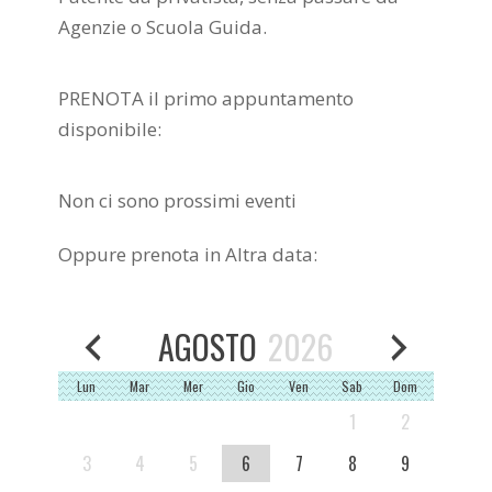
Agenzie o Scuola Guida.
PRENOTA il primo appuntamento
disponibile:
Non ci sono prossimi eventi
Oppure prenota in Altra data:
AGOSTO
2026
Lun
Mar
Mer
Gio
Ven
Sab
Dom
1
2
3
4
5
6
7
8
9