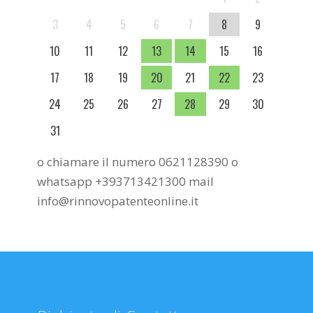
3
4
5
6
7
8
9
10
11
12
13
14
15
16
17
18
19
20
21
22
23
24
25
26
27
28
29
30
31
o chiamare il numero 0621128390 o
whatsapp +393713421300 mail
info@rinnovopatenteonline.it