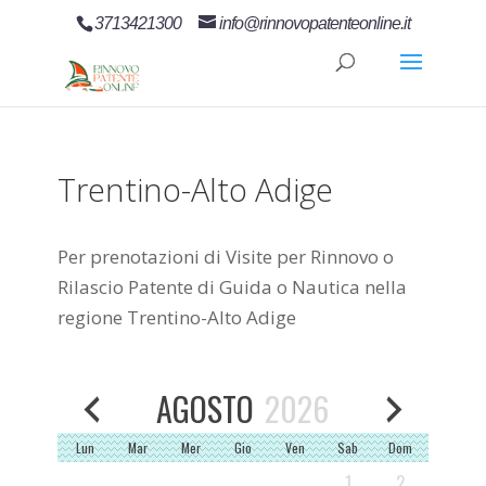
3713421300
info@rinnovopatenteonline.it
Trentino-Alto Adige
Per prenotazioni di Visite per Rinnovo o
Rilascio Patente di Guida o Nautica nella
regione Trentino-Alto Adige
AGOSTO
2026
Lun
Mar
Mer
Gio
Ven
Sab
Dom
1
2