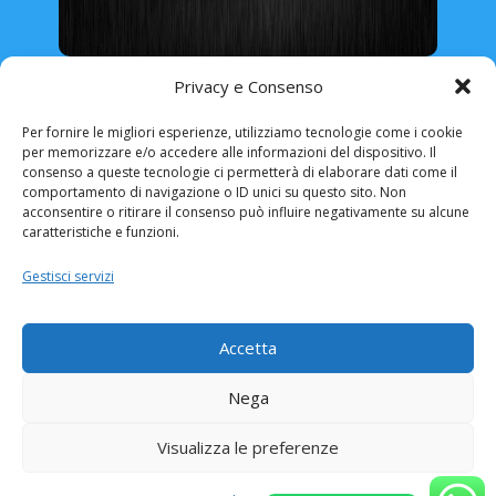
Rinnovo Patente Online
Privacy e Consenso
Per fornire le migliori esperienze, utilizziamo tecnologie come i cookie
per memorizzare e/o accedere alle informazioni del dispositivo. Il
consenso a queste tecnologie ci permetterà di elaborare dati come il
comportamento di navigazione o ID unici su questo sito. Non
ABRUZZO
BASILICATA
CALABRIA
acconsentire o ritirare il consenso può influire negativamente su alcune
caratteristiche e funzioni.
CAMPANIA
EMILIA ROMAGNA
Gestisci servizi
FRIULI VENEZIA-GIULIA
LAZIO
LIGURIA
LOMBARDIA
MARCHE
MOLISE
Accetta
PIEMONTE
PUGLIA
SARDEGNA
Nega
SICILIA
TOSCANA
TRENTINO ALTO-ADIGE
UMBRIA
Visualizza le preferenze
VALLE D’AOSTA
VENETO