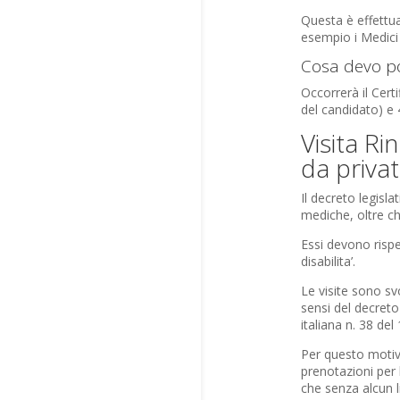
Questa è effettua
esempio i Medici 
Cosa devo por
Occorrerà il Cert
del candidato) e 
Visita Ri
da privat
Il decreto legisla
mediche, oltre ch
Essi devono rispet
disabilita’.
Le visite sono svo
sensi del decreto
italiana n. 38 de
Per questo motivo
prenotazioni per l
che senza alcun l