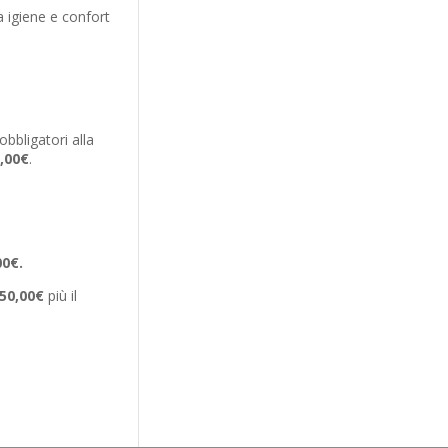
a igiene e confort
e
bbligatori alla
,00€
.
00€.
50,00€
più il