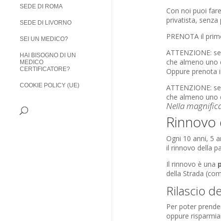
SEDE DI ROMA
Con noi puoi fare
privatista, senza
SEDE DI LIVORNO
PRENOTA il primo 
SEI UN MEDICO?
ATTENZIONE: servi
HAI BISOGNO DI UN
che almeno uno dei
MEDICO
CERTIFICATORE?
Oppure prenota in
COOKIE POLICY (UE)
ATTENZIONE: servi
che almeno uno dei
Nella magnifica
Rinnovo 
Ogni 10 anni, 5 a
il rinnovo della p
Il rinnovo è una
della Strada (com
Rilascio d
Per poter prender
oppure risparmiar