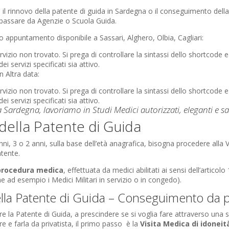
 il rinnovo della patente di guida in Sardegna o il conseguimento dell
 passare da Agenzie o Scuola Guida.
appuntamento disponibile a Sassari, Alghero, Olbia, Cagliari:
zio non trovato. Si prega di controllare la sintassi dello shortcode e 
 servizi specificati sia attivo.
 Altra data:
zio non trovato. Si prega di controllare la sintassi dello shortcode e 
 servizi specificati sia attivo.
 Sardegna, lavoriamo in Studi Medici autorizzati, eleganti e san
della Patente di Guida
nni, 3 o 2 anni, sulla base dell’età anagrafica, bisogna procedere alla 
atente.
procedura medica
, effettuata da medici abilitati ai sensi dell’articol
e ad esempio i Medici Militari in servizio o in congedo).
ella Patente di Guida – Conseguimento da pr
e la Patente di Guida, a prescindere se si voglia fare attraverso una 
e e farla da privatista, il primo passo è la
Visita Medica di idoneit