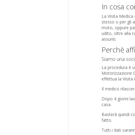
In cosa con
La Visita Medica 
stesso o per gli a
moto, oppure pate
udito, oltre alla
assunti.
Perchè affi
Siamo una socie
La procedura è un
Motorizzazione Ci
effettua la Visita
Il medico rilasce
Dopo 4 giorni lav
casa.
Basterà quindi co
fatto.
Tutti i dati saran