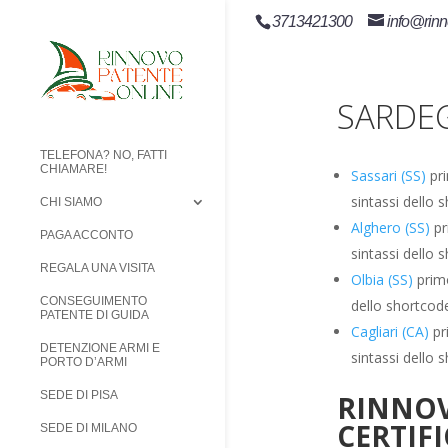
3713421300
info@rinn
SARDEG
TELEFONA? NO, FATTI
CHIAMARE!
Sassari (SS)
pri
sintassi dello 
CHI SIAMO
Alghero (SS)
pr
PAGA ACCONTO
sintassi dello 
REGALA UNA VISITA
Olbia (SS)
primo
CONSEGUIMENTO
dello shortcode
PATENTE DI GUIDA
Cagliari (CA)
pr
DETENZIONE ARMI E
sintassi dello 
PORTO D’ARMI
SEDE DI PISA
RINNOV
CERTIF
SEDE DI MILANO