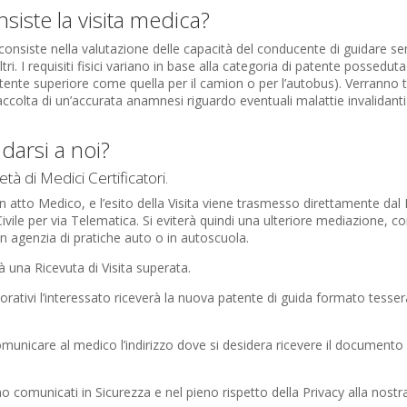
siste la visita medica?
consiste nella valutazione delle capacità del conducente di guidare sen
ltri. I requisiti fisici variano in base alla categoria di patente possedu
nte superiore come quella per il camion o per l’autobus). Verranno te
 raccolta di un’accurata anamnesi riguardo eventuali malattie invalidanti
darsi a noi?
tà di Medici Certificatori.
 atto Medico, e l’esito della Visita viene trasmesso direttamente dal
vile per via Telematica. Si eviterà quindi una ulteriore mediazione, 
 in agenzia di pratiche auto o in autoscuola.
rà una Ricevuta di Visita superata.
orativi l’interessato riceverà la nuova patente di guida formato tesse
municare al medico l’indirizzo dove si desidera ricevere il documento 
no comunicati in Sicurezza e nel pieno rispetto della Privacy alla nostr