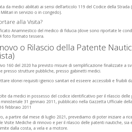
ta da medici abilitati ai sensi dell’articolo 119 del Codice della Strad
Militari in servizio o in congedo).
tare alla Visita?
ificato Anamnestico del medico di fiducia (dove sono riportate le condi
4 foto formato tessera.
nnovo o Rilascio della Patente Nauti
ista)
tivo 160 del 2020 ha previsto misure di semplificazione finalizzate a svo
e presso strutture pubbliche, presso gabinetti medici.
tare idonei requisiti igienico sanitari ed esseere accessibili e fruibili 
lte da medici in possesso del codice identificativo per il rilascio delle 
 ministeriale 31 gennaio 2011, pubblicato nella Gazzetta Ufficiale dell
l 16 febbraio 2011
, a partire dal mese di luglio 2021, prevediamo di poter iniziare a ric
e Visite Mediche di rinnovo e per il rilascio delle patenti nautiche, sia 
imite dalla costa, a vela e a motore.