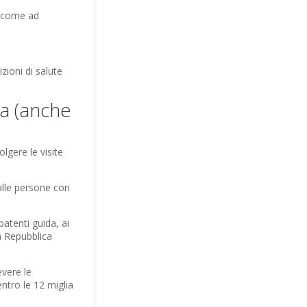
a (come ad
zioni di salute
ca (anche
lgere le visite
dalle persone con
patenti guida, ai
a Repubblica
evere le
entro le 12 miglia