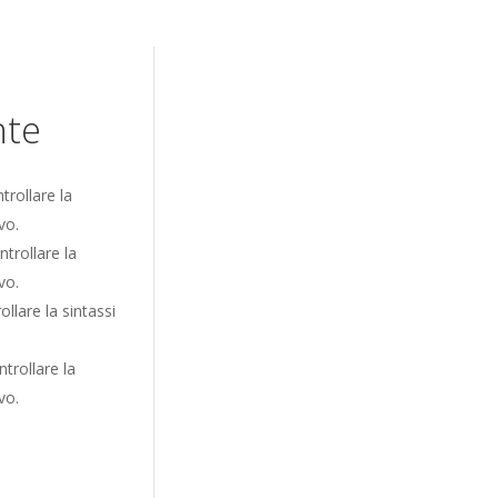
nte
rollare la
vo.
trollare la
vo.
lare la sintassi
trollare la
vo.