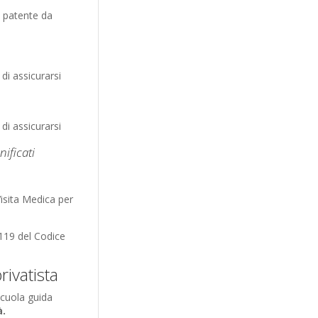
a patente da
di assicurarsi
di assicurarsi
ificati
Visita Medica per
o 119 del Codice
ivatista
scuola guida
à.