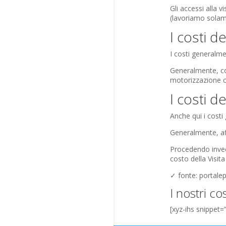
Gli accessi alla 
(lavoriamo solame
I costi d
I costi generalme
Generalmente, co
motorizzazione ci
I costi d
Anche qui i costi
Generalmente, af
Procedendo invec
costo della Visit
✓ fonte: portalep
I nostri cos
[xyz-ihs snippet=