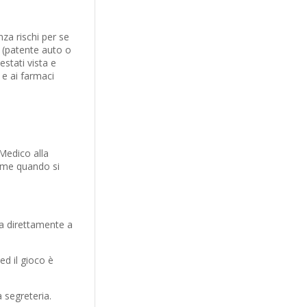
za rischi per se
ta (patente auto o
stati vista e
 e ai farmaci
 Medico alla
come quando si
ra direttamente a
ed il gioco è
a segreteria.