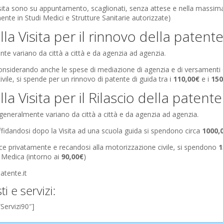
visita sono su appuntamento, scaglionati, senza attese e nella massim
nte in Studi Medici e Strutture Sanitarie autorizzate)
ella Visita per il rinnovo della patent
nte variano da città a città e da agenzia ad agenzia.
nsiderando anche le spese di mediazione di agenzia e di versamenti o
vile, si spende per un rinnovo di patente di guida tra i
110,00€
e i
150
ella Visita per il Rilascio della patente
 generalmente variano da città a città e da agenzia ad agenzia.
fidandosi dopo la Visita ad una scuola guida si spendono circa
100
0,
e privatamente e recandosi alla motorizzazione civile, si spendono
1
a Medica (intorno ai
9
0,00€
)
atente.it
ti e servizi:
”Servizi90″]