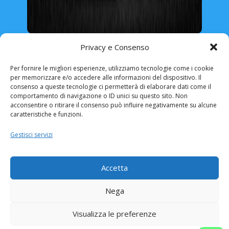
Rinnovo Patente Online
Privacy e Consenso
Per fornire le migliori esperienze, utilizziamo tecnologie come i cookie
per memorizzare e/o accedere alle informazioni del dispositivo. Il
consenso a queste tecnologie ci permetterà di elaborare dati come il
comportamento di navigazione o ID unici su questo sito. Non
ABRUZZO
BASILICATA
CALABRIA
acconsentire o ritirare il consenso può influire negativamente su alcune
caratteristiche e funzioni.
CAMPANIA
EMILIA ROMAGNA
Gestisci servizi
FRIULI VENEZIA-GIULIA
LAZIO
LIGURIA
LOMBARDIA
MARCHE
MOLISE
Accetta
PIEMONTE
PUGLIA
SARDEGNA
Nega
SICILIA
TOSCANA
TRENTINO ALTO-ADIGE
UMBRIA
Visualizza le preferenze
VALLE D’AOSTA
VENETO