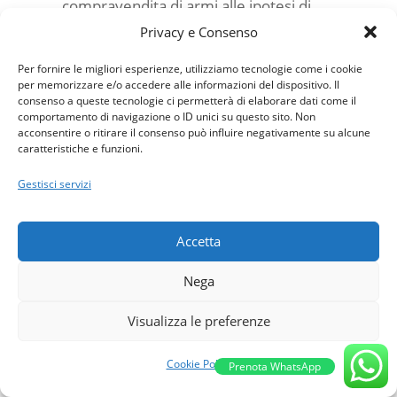
compravendita di armi alle ipotesi di
contratti a distanza (come, ad
Privacy e Consenso
esempio, on line), ad eccezione degli
Per fornire le migliori esperienze, utilizziamo tecnologie come i cookie
operatori economici e dei soggetti
per memorizzare e/o accedere alle informazioni del dispositivo. Il
comunque autorizzati (articolo 1,
consenso a queste tecnologie ci permetterà di elaborare dati come il
comportamento di navigazione o ID unici su questo sito. Non
paragrafo 12);
acconsentire o ritirare il consenso può influire negativamente su alcune
caratteristiche e funzioni.
la previsione di scambi di informazioni,
tra Stati membri, con mezzi elettronici
Gestisci servizi
sulle autorizzazioni rilasciate per i
trasferimenti di armi da fuoco o sulle
Accetta
autorizzazioni rifiutate in base
all’affidabilità della persona interessata;
Nega
un regime più rigoroso sui requisiti psico-
Visualizza le preferenze
fisici dei detentori, mediante monitoraggi
periodici non superiori a 5 anni;
Cookie Policy
Prenota WhatsApp