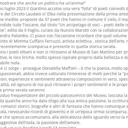
imostrare che anche un politico ha un’anima!”
o luglio 2023 il Giardino accolse una vera “folla” di poeti coinvolti
e del Circolo Laudato si’ Elba nella presentazione della prima anto
me inedite, proposte da 37 poeti che hanno in comune il cielo, il mar
ndide isole Toscane, dal titolo “Un arcipelago di voci – poeti delle 
ale”, edito da Il Foglio, curato da Nunzio Marotti con la collaborazio
ndra Palombo. Ci piace con l’occasione ricordare che quel volume 
nto di Mimma Cuffàro Ferruzzi, artista eclettica , storica dell’arte, 
recentemente scomparsa e presente in quella storica serata.
nno i poeti elbani e non si ritrovano al Museo di San Martino per pr
ttive, le loro liriche, molto spesso ispirate proprio dalla bellezza e d
bile Isola.
che ci sorge – prosegue Donatella Maffoni – è che la poesia, molto s
passionati, abbia invece catturato l’interesse di molti perché la “poe
ni, esperienze e sentimenti attraverso composizioni in versi, spess
alità, ed ognuno di noi può ritrovarvi i propri sentimenti e le propr
la prima serata saranno:
siduo frequentatore del piccolo palcoscenico del Museo, lasciata la v
da qualche anno ha dato sfogo alla sua antica passione, la scrittura
 romanzi storici, biografie e altri di fantasia che hanno comunqu
sola, rievocando ricordi di gioventù e di un’epoca ormai scomparsa
ie che spesso accomunano, alla delicatezza dello sguardo verso la 
ggestiva dell’Isola, la passione dell’amore.
ta di un suo Reading lunedì 13 prossimo.