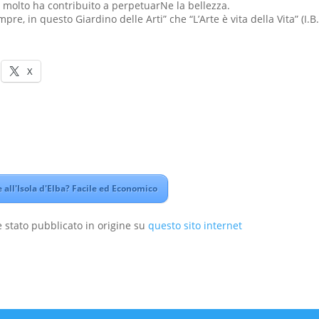
e molto ha contribuito a perpetuarNe la bellezza.
pre, in questo Giardino delle Arti” che “L’Arte è vita della Vita” (I.B.
X
all'Isola d'Elba? Facile ed Economico
 stato pubblicato in origine su
questo sito internet