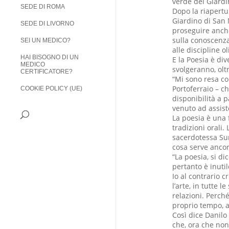
verde del Giardin
SEDE DI ROMA
Dopo la riapertu
Giardino di San 
SEDE DI LIVORNO
proseguire anche
sulla conoscenza,
SEI UN MEDICO?
alle discipline o
HAI BISOGNO DI UN
E la Poesia è div
MEDICO
svolgeranno, oltre
CERTIFICATORE?
“Mi sono resa co
Portoferraio – ch
COOKIE POLICY (UE)
disponibilità a p
venuto ad assiste
La poesia è una 
tradizioni orali.
sacerdotessa Sum
cosa serve ancor
“La poesia, si d
pertanto è inutil
Io al contrario 
l’arte, in tutte 
relazioni. Perch
proprio tempo, a
Così dice Danilo
che, ora che non 