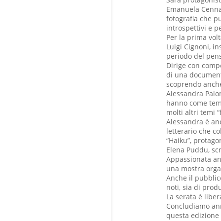
Emanuela Cennam
fotografia che pu
introspettivi e p
Per la prima vol
Luigi Cignoni, in
periodo del pens
Dirige con compet
di una documenta
scoprendo anche 
Alessandra Palo
hanno come tema 
molti altri temi 
Alessandra è anc
letterario che co
“Haiku”, protagon
Elena Puddu, scr
Appassionata anc
una mostra organi
Anche il pubblic
noti, sia di prod
La serata è libe
Concludiamo ann
questa edizione 