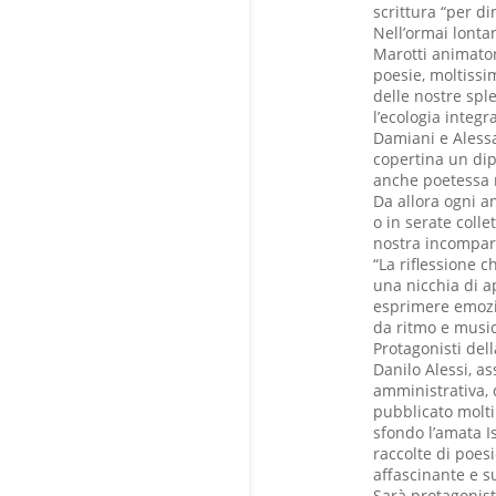
scrittura “per d
Nell’ormai lontan
Marotti animator
poesie, moltissi
delle nostre sple
l’ecologia integr
Damiani e Alessa
copertina un dipi
anche poetessa 
Da allora ogni a
o in serate colle
nostra incompara
“La riflessione 
una nicchia di ap
esprimere emozio
da ritmo e music
Protagonisti del
Danilo Alessi, as
amministrativa, 
pubblicato molti
sfondo l’amata I
raccolte di poes
affascinante e su
Sarà protagonis