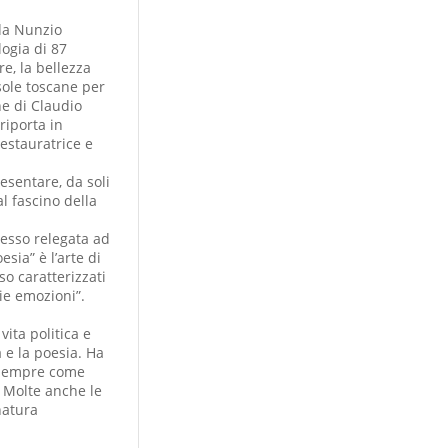
 da Nunzio
logia di 87
e, la bellezza
isole toscane per
ne di Claudio
riporta in
restauratrice e
esentare, da soli
al fascino della
pesso relegata ad
sia” è l’arte di
o caratterizzati
ie emozioni”.
ita politica e
 e la poesia. Ha
e sempre come
. Molte anche le
natura