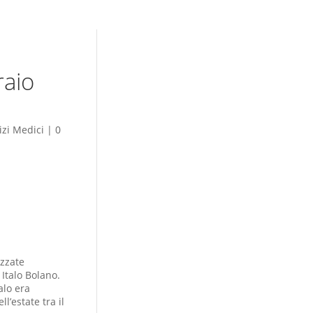
raio
izi Medici
|
0
izzate
 Italo Bolano.
alo era
l’estate tra il