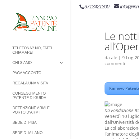
3713421300
info@rinn
Le nott
all’Ope
TELEFONA? NO, FATTI
CHIAMARE!
da
ale
|
9 Lug 2
commenti
CHI SIAMO
PAGA ACCONTO
REGALA UNA VISITA
Rinnovo Patente 
CONSEGUIMENTO
PATENTE DI GUIDA
DETENZIONE ARMI E
Da Fondazione It
PORTO D’ARMI
Venerdì 10 luglio
dall’Università 
SEDE DI PISA
La collaborazion
SEDE DI MILANO
l’animatore degli