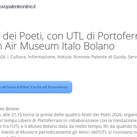
ovopatenteonline.it
i dei Poeti, con UTL di Portofer
n Air Museum Italo Bolano
026
|
Cultura
,
Informazione
,
Notizie
,
Rinnovo Patente di Guida
,
Serv
all'Isola d'Elba? Facile ed Economico
alo Bolano
, alle 21,15 torna la prima delle quattro Notti dei Poeti 2026, organ
del tempo Libero di Portoferraio in collaborazione con la Fondazione
e tra l’UTL e il Museo Bolano data da molto tempo, fin da quando It
 eventi al Museo e periodicamente gli Amici dell’UTL si riunivano nel