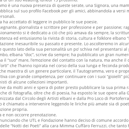
o è una nuova presenza di queste serate, una Signora, una ma
bblica sul suo profilo Facebook per gli amici, abbinandola a versi mo
ersonali.
ta ha accettato di leggere in pubblico le sue poesie.
segnante, giornalista e scrittore per professione e per passione; rag
ionamento si è dedicato a ciò che più amava da sempre, la scrittur
enza ed entusiasmo la rivista di storia, cultura e folklore elbano “
zione inesauribile su passato e presente. Lo ascolteremo in alcun
questo lato della sua personalità un po’ schiva nel presentarsi al
mbo, elbana “doc”, scrive da sempre; ha pubblicato un gran numero
il “suo” mare, l’emozione del contatto con la natura, ma anche il d
“forti” che l’hanno ispirata nel corso della sua lunga e feconda prod
he maestra di un genere particolare, il Tautogramma, vero e propr
ltiva con grande competenza, per continuare con i suoi “gioielli” più 
isti di alcune collezioni importanti.
ive da molti anni e spera di poter presto pubblicare la sua prima r
he di fotografia, oltre che di poesia, ha esposto le sue opere alla
zzata dal Circolo degli Artisti elbani e dalla Pro Loco di Portoferra
o è chiamato a intervenire leggendo le liriche più amate sia di poe
uzione propria.
ra e non occorre prenotazione.
unciando che UTL e Fondazione hanno deciso di comune accordo 
delle “Notti dei Poeti” alla cara Mimma Cuffàro Ferruzzi, che tanto