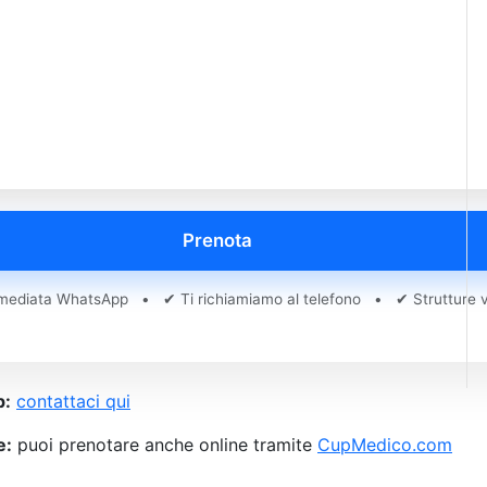
Prenota
ediata WhatsApp • ✔ Ti richiamiamo al telefono • ✔ Strutture ve
p:
contattaci qui
e:
puoi prenotare anche online tramite
CupMedico.com