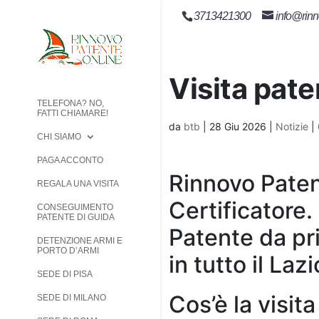
3713421300
info@rinn
Visita pate
TELEFONA? NO,
FATTI CHIAMARE!
da
btb
|
28 Giu 2026
|
Notizie
|
CHI SIAMO
PAGA ACCONTO
Rinnovo Paten
REGALA UNA VISITA
Certificatore.
CONSEGUIMENTO
PATENTE DI GUIDA
Patente da pri
DETENZIONE ARMI E
PORTO D’ARMI
in tutto il Lazi
SEDE DI PISA
Cos’è la visit
SEDE DI MILANO