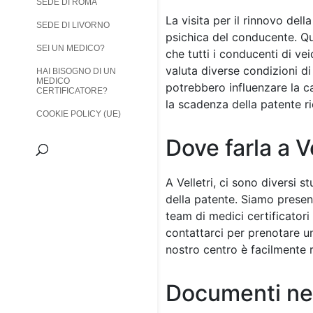
SEDE DI ROMA
La visita per il rinnovo del
SEDE DI LIVORNO
psichica del conducente. Qu
SEI UN MEDICO?
che tutti i conducenti di vei
valuta diverse condizioni di 
HAI BISOGNO DI UN
MEDICO
potrebbero influenzare la c
CERTIFICATORE?
la scadenza della patente 
COOKIE POLICY (UE)
Dove farla a Ve
A Velletri, ci sono diversi s
della patente. Siamo presenti
team di medici certificatori 
contattarci per prenotare un 
nostro centro è facilmente r
Documenti ne