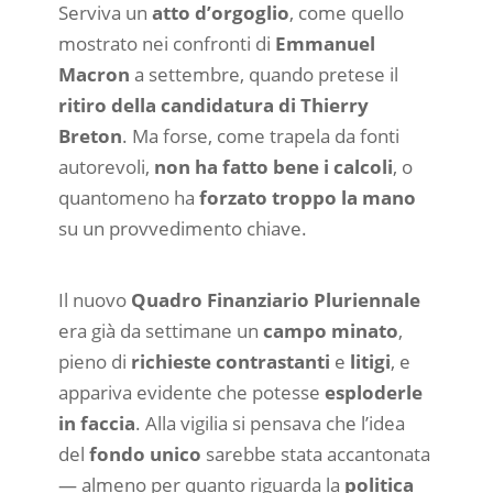
Serviva un
atto d’orgoglio
, come quello
mostrato nei confronti di
Emmanuel
Macron
a settembre, quando pretese il
ritiro della candidatura di Thierry
Breton
. Ma forse, come trapela da fonti
autorevoli,
non ha fatto bene i calcoli
, o
quantomeno ha
forzato troppo la mano
su un provvedimento chiave.
Il nuovo
Quadro Finanziario Pluriennale
era già da settimane un
campo minato
,
pieno di
richieste contrastanti
e
litigi
, e
appariva evidente che potesse
esploderle
in faccia
. Alla vigilia si pensava che l’idea
del
fondo unico
sarebbe stata accantonata
— almeno per quanto riguarda la
politica