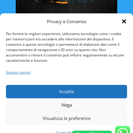
Privacy e Consenso
Rinnovo Patente Online
Per fornire le migliori esperienze, utilizziamo tecnologie come i cookie
per memorizzare e/o accedere alle informazioni del dispositivo. Il
consenso a queste tecnologie ci permetterà di elaborare dati come il
comportamento di navigazione o ID unici su questo sito. Non
acconsentire o ritirare il consenso può influire negativamente su alcune
caratteristiche e funzioni.
ABRUZZO
BASILICATA
CALABRIA
Gestisci servizi
CAMPANIA
EMILIA ROMAGNA
FRIULI VENEZIA-GIULIA
LAZIO
LIGURIA
Accetta
LOMBARDIA
MARCHE
MOLISE
Nega
PIEMONTE
PUGLIA
SARDEGNA
SICILIA
TOSCANA
TRENTINO ALTO-ADIGE
Visualizza le preferenze
UMBRIA
VALLE D’AOSTA
VENETO
Cookie Policy