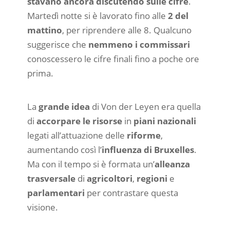
stavano ancora discutendo sulle cifre
.
Martedì notte si è lavorato fino alle
2 del
mattino
, per riprendere alle 8. Qualcuno
suggerisce che
nemmeno i commissari
conoscessero le cifre finali fino a poche ore
prima.
La
grande idea
di Von der Leyen era quella
di
accorpare le risorse
in
piani nazionali
legati all’attuazione delle
riforme
,
aumentando così l’
influenza di Bruxelles
.
Ma con il tempo si è formata un’
alleanza
trasversale
di
agricoltori
,
regioni
e
parlamentari
per contrastare questa
visione.