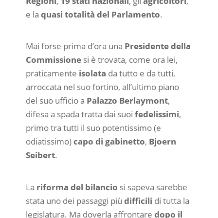
Regioni
,
19 stati nazionali
, gli
agricoltori
,
e la
quasi totalità del Parlamento
.
Mai forse prima d’ora una
Presidente della
Commissione
si è trovata, come ora lei,
praticamente
isolata
da tutto e da tutti,
arroccata nel suo fortino, all’ultimo piano
del suo ufficio a
Palazzo Berlaymont
,
difesa a spada tratta dai suoi
fedelissimi
,
primo tra tutti il suo potentissimo (e
odiatissimo)
capo di gabinetto
,
Bjoern
Seibert
.
La
riforma del bilancio
si sapeva sarebbe
stata uno dei passaggi più
difficili
di tutta la
legislatura. Ma doverla affrontare
dopo il