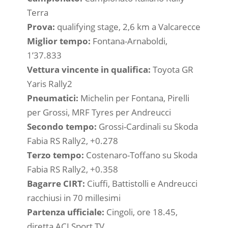
Terra
Prova:
qualifying stage, 2,6 km a Valcarecce
Miglior tempo:
Fontana-Arnaboldi,
1’37.833
Vettura vincente in qualifica:
Toyota GR
Yaris Rally2
Pneumatici:
Michelin per Fontana, Pirelli
per Grossi, MRF Tyres per Andreucci
Secondo tempo:
Grossi-Cardinali su Skoda
Fabia RS Rally2, +0.278
Terzo tempo:
Costenaro-Toffano su Skoda
Fabia RS Rally2, +0.358
Bagarre CIRT:
Ciuffi, Battistolli e Andreucci
racchiusi in 70 millesimi
Partenza ufficiale:
Cingoli, ore 18.45,
diretta ACI Sport TV