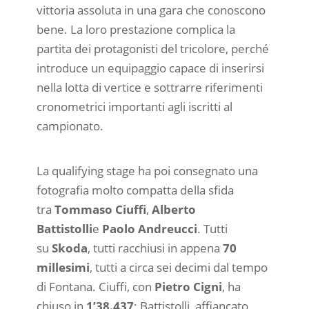
vittoria assoluta in una gara che conoscono
bene. La loro prestazione complica la
partita dei protagonisti del tricolore, perché
introduce un equipaggio capace di inserirsi
nella lotta di vertice e sottrarre riferimenti
cronometrici importanti agli iscritti al
campionato.
La qualifying stage ha poi consegnato una
fotografia molto compatta della sfida
tra
Tommaso Ciuffi
,
Alberto
Battistolli
e
Paolo Andreucci
. Tutti
su
Skoda
, tutti racchiusi in appena
70
millesimi
, tutti a circa sei decimi dal tempo
di Fontana. Ciuffi, con
Pietro Cigni
, ha
chiuso in
1’38.437
; Battistolli, affiancato