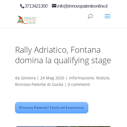
3713421300
info@rinnovopatenteonline.it
Rally Adriatico, Fontana
domina la qualifying stage
da
Ginevra
|
24 Mag 2026
|
Informazione
,
Notizie
,
Rinnovo Patente di Guida
|
0 commenti
Rinnovo Patente? Facile ed Economico