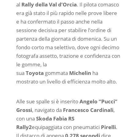
al
Rally della Val d’Orcia
. Il pilota comasco
era già stato il più rapido nelle prove libere
e ha confermato il passo anche nella
sessione decisiva per stabilire l’ordine di
partenza della giornata di domenica. Su un
fondo corto ma selettivo, dove ogni decimo
fotografa assetto, trazione e confidenza con
le gomme, la
sua
Toyota
gommata
Michelin
ha
mostrato un livello di efficienza molto alto.
Alle sue spalle si è inserito
Angelo “Pucci”
Grossi
, navigato da
Francesco Cardinali
,
con una
Skoda Fabia RS
Rally2
equipaggiata con pneumatici
Pirelli
.
Il distacco di appena
0.278 secondi
dice