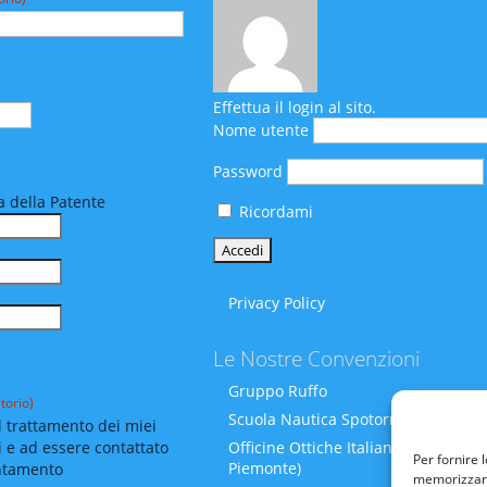
Effettua il login al sito.
Nome utente
Password
 della Patente
Ricordami
Privacy Policy
Le Nostre Convenzioni
Gruppo Ruffo
torio)
Scuola Nautica Spotornoli
 trattamento dei miei
i e ad essere contattato
Officine Ottiche Italiane (Liguria-
Per fornire 
Piemonte)
ntamento
memorizzare 