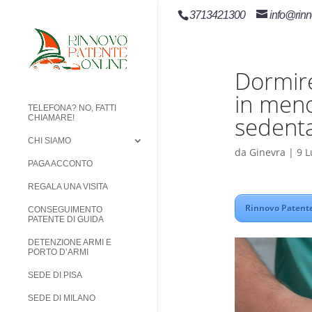
3713421300
info@rinn
Dormire
in men
TELEFONA? NO, FATTI
sedenta
CHIAMARE!
CHI SIAMO
da
Ginevra
|
9 L
PAGA ACCONTO
REGALA UNA VISITA
Rinnovo Patente
CONSEGUIMENTO
PATENTE DI GUIDA
DETENZIONE ARMI E
PORTO D’ARMI
SEDE DI PISA
SEDE DI MILANO