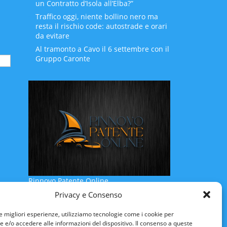
un Contratto d’Isola all’Elba?”
Traffico oggi, niente bollino nero ma
resta il rischio code: autostrade e orari
da evitare
Al tramonto a Cavo il 6 settembre con il
Gruppo Caronte
Rinnovo Patente Online
Privacy e Consenso
le migliori esperienze, utilizziamo tecnologie come i cookie per
e/o accedere alle informazioni del dispositivo. Il consenso a queste