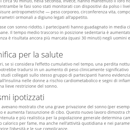
 di circa 90 minuti, nella seconda, invece, hanno mantenuto il loro n
trambe le fasi sono stati monitorati con dispositivi da polso i livel
a misure antropometriche — peso corporeo, circonferenza vita, comp
ametri ormonali a digiuno legati all’appetito.
fase con sonno ridotto, i partecipanti hanno guadagnato in media c
imane. Il tempo medio trascorso in posizione sedentaria è aumentato
renza è risultata ancora più marcata (quasi 30 minuti) negli uomini 
.
ifica per la salute
ri, se si considera l’effetto cumulativo nel tempo, una perdita nott
otrebbe tradursi in un aumento di peso clinicamente significativo 
, studi collegati sullo stesso gruppo di partecipanti hanno evidenz
 all’insulina nelle donne a rischio cardiometabolico e segni di inf
a lieve restrizione del sonno.
mi ipotizzati
i
avevano mostrato che una grave privazione del sonno (per esempi
tito e aumenta l’assunzione di cibo. Questo nuovo lavoro dimostra 
ontenuta e più realistica per la popolazione generale determina 
 calorico per fame, ma anche nell’attività quotidiana e nei parame
rire l’obesità e le sue complicanze.