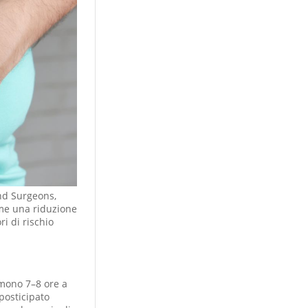
and Surgeons,
ome una riduzione
i di rischio
rmono 7–8 ore a
 posticipato