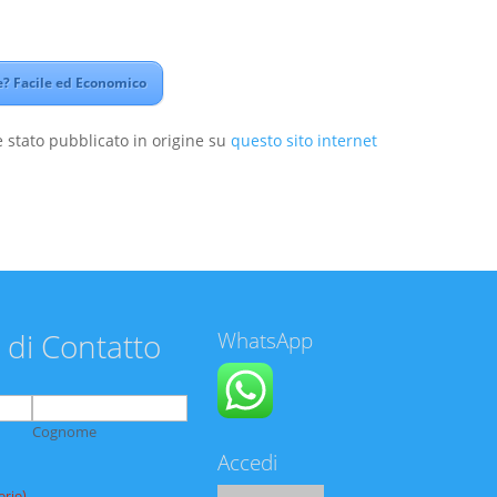
? Facile ed Economico
 stato pubblicato in origine su
questo sito internet
 di Contatto
WhatsApp
Cognome
Accedi
orio)