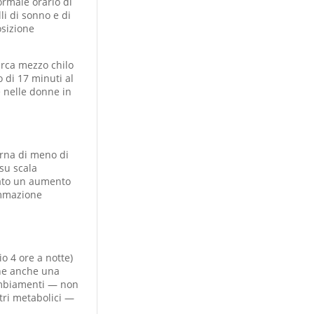
ormale orario di
li di sonno e di
osizione
irca mezzo chilo
 di 17 minuti al
e nelle donne in
urna di meno di
su scala
iato un aumento
iammazione
o 4 ore a notte)
che anche una
cambiamenti — non
tri metabolici —