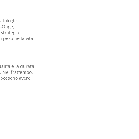
patologie
t‑Onge,
 strategia
i peso nella vita
ualità e la durata
. Nel frattempo,
i possono avere