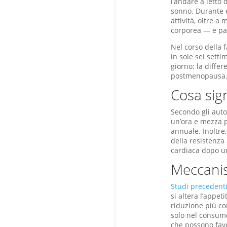
l’andare a letto
sonno. Durante en
attività, oltre 
corporea — e par
Nel corso della 
in sole sei sett
giorno; la diffe
postmenopausa
Cosa sign
Secondo gli auto
un’ora e mezza p
annuale. Inoltre
della resistenza
cardiaca dopo un
Meccanis
Studi precedent
si altera l’appe
riduzione più c
solo nel consumo
che possono favo