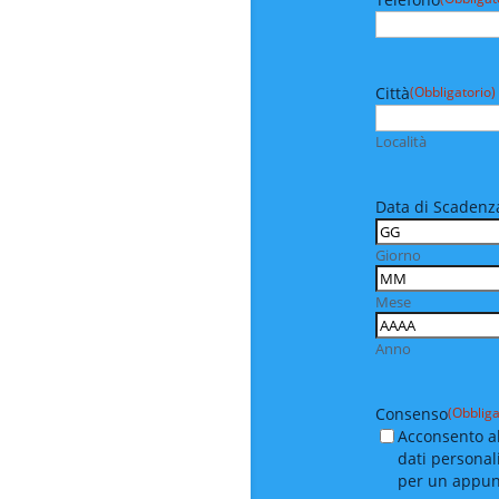
Città
(Obbligatorio)
Località
Data di Scadenza
Giorno
Mese
Anno
Consenso
(Obbliga
Acconsento al
dati personal
per un appu