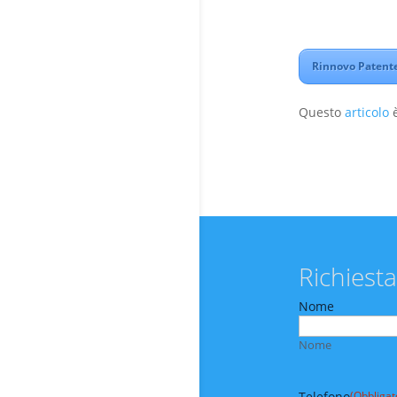
Rinnovo Patente
Questo
articolo
è
Richiesta
Nome
Nome
Telefono
(Obbligat