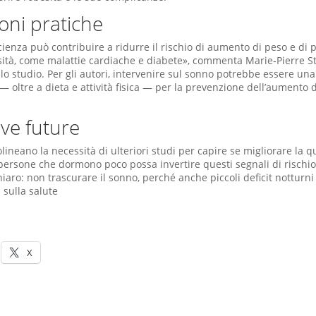
oni pratiche
cienza può contribuire a ridurre il rischio di aumento di peso e di 
esità, come malattie cardiache e diabete», commenta Marie‑Pierre S
lo studio. Per gli autori, intervenire sul sonno potrebbe essere una
oltre a dieta e attività fisica — per la prevenzione dell’aumento d
ive future
tolineano la necessità di ulteriori studi per capire se migliorare la q
persone che dormono poco possa invertire questi segnali di rischio
hiaro: non trascurare il sonno, perché anche piccoli deficit notturn
i sulla salute
X