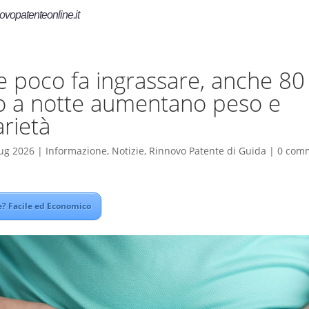
ovopatenteonline.it
 poco fa ingrassare, anche 80
o a notte aumentano peso e
rietà
ug 2026
|
Informazione
,
Notizie
,
Rinnovo Patente di Guida
|
0 com
? Facile ed Economico