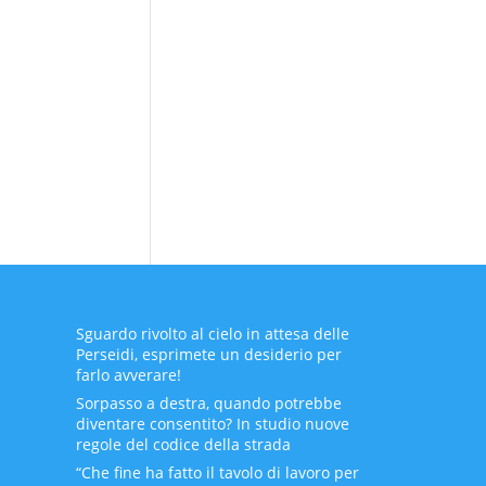
Sguardo rivolto al cielo in attesa delle
Perseidi, esprimete un desiderio per
farlo avverare!
Sorpasso a destra, quando potrebbe
diventare consentito? In studio nuove
regole del codice della strada
“Che fine ha fatto il tavolo di lavoro per