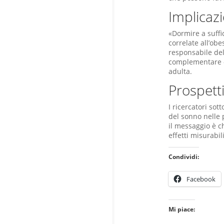
Implicazi
«Dormire a suffi
correlate all’ob
responsabile del
complementare — 
adulta.
Prospett
I ricercatori sot
del sonno nelle 
il messaggio è c
effetti misurabil
Condividi:
Facebook
Mi piace: