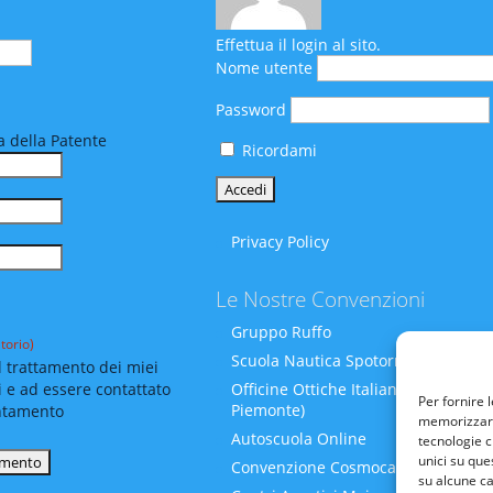
Effettua il login al sito.
Nome utente
Password
 della Patente
Ricordami
Privacy Policy
Le Nostre Convenzioni
Gruppo Ruffo
torio)
Scuola Nautica Spotornoli
 trattamento dei miei
i e ad essere contattato
Officine Ottiche Italiane (Liguria-
Per fornire 
Piemonte)
ntamento
memorizzare 
Autoscuola Online
tecnologie c
unici su que
Convenzione Cosmocare
su alcune ca