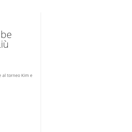
mbe
iù
e al torneo Kim e