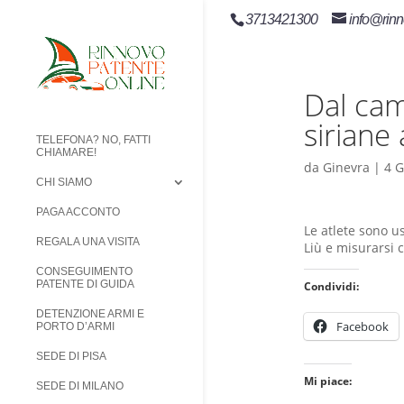
3713421300
info@rinn
Dal cam
siriane
TELEFONA? NO, FATTI
CHIAMARE!
da
Ginevra
|
4 G
CHI SIAMO
PAGA ACCONTO
Le atlete sono u
REGALA UNA VISITA
Liù e misurarsi 
CONSEGUIMENTO
PATENTE DI GUIDA
Condividi:
DETENZIONE ARMI E
Facebook
PORTO D’ARMI
SEDE DI PISA
Mi piace:
SEDE DI MILANO