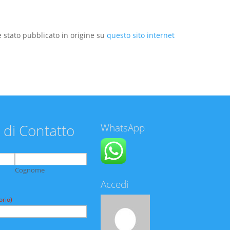
 stato pubblicato in origine su
questo sito internet
 di Contatto
WhatsApp
Cognome
Accedi
orio)