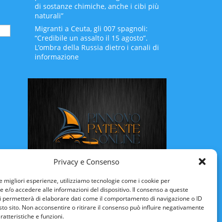
di sostanze chimiche, anche i cibi più
naturali”
Migranti a Ceuta, gli 007 spagnoli:
“Credibile un assalto il 15 agosto”.
L’ombra della Russia dietro i canali di
informazione
Privacy e Consenso
Rinnovo Patente Online
le migliori esperienze, utilizziamo tecnologie come i cookie per
e/o accedere alle informazioni del dispositivo. Il consenso a queste
i permetterà di elaborare dati come il comportamento di navigazione o ID
sto sito. Non acconsentire o ritirare il consenso può influire negativamente
ratteristiche e funzioni.