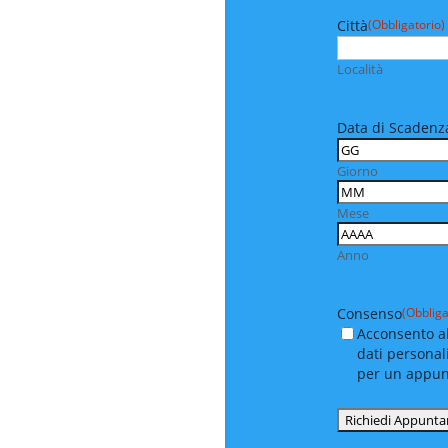
Città
(Obbligatorio)
Località
Data di Scadenza
Giorno
Mese
Anno
Consenso
(Obbliga
Acconsento al
dati personal
per un appu