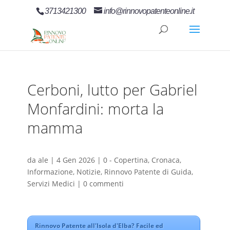
3713421300
info@rinnovopatenteonline.it
Cerboni, lutto per Gabriel
Monfardini: morta la
mamma
da
ale
|
4 Gen 2026
|
0 - Copertina
,
Cronaca
,
Informazione
,
Notizie
,
Rinnovo Patente di Guida
,
Servizi Medici
|
0 commenti
Rinnovo Patente all'Isola d'Elba? Facile ed