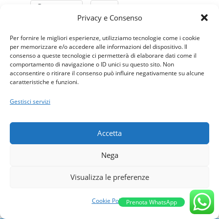
Facebook
X
Privacy e Consenso
Per fornire le migliori esperienze, utilizziamo tecnologie come i cookie
Mi piace:
per memorizzare e/o accedere alle informazioni del dispositivo. Il
consenso a queste tecnologie ci permetterà di elaborare dati come il
comportamento di navigazione o ID unici su questo sito. Non
acconsentire o ritirare il consenso può influire negativamente su alcune
caratteristiche e funzioni.
Rinnovo Patente all'Isola d'Elba? Facile ed
Gestisci servizi
Economico
Accetta
Questo
articolo
è stato pubblicato in origine
su
questo sito internet
Nega
Visualizza le preferenze
Cookie Policy
Prenota WhatsApp