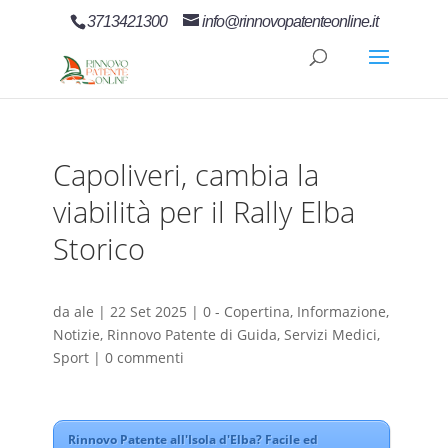
3713421300
info@rinnovopatenteonline.it
Capoliveri, cambia la
viabilità per il Rally Elba
Storico
da
ale
|
22 Set 2025
|
0 - Copertina
,
Informazione
,
Notizie
,
Rinnovo Patente di Guida
,
Servizi Medici
,
Sport
|
0 commenti
Rinnovo Patente all'Isola d'Elba? Facile ed