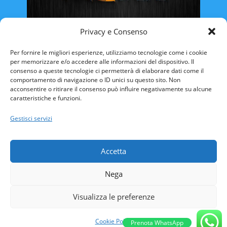
Privacy e Consenso
Rinnovo Patente Online
Per fornire le migliori esperienze, utilizziamo tecnologie come i cookie
per memorizzare e/o accedere alle informazioni del dispositivo. Il
consenso a queste tecnologie ci permetterà di elaborare dati come il
comportamento di navigazione o ID unici su questo sito. Non
acconsentire o ritirare il consenso può influire negativamente su alcune
caratteristiche e funzioni.
ABRUZZO
BASILICATA
CALABRIA
Gestisci servizi
CAMPANIA
EMILIA ROMAGNA
FRIULI VENEZIA-GIULIA
LAZIO
LIGURIA
Accetta
LOMBARDIA
MARCHE
MOLISE
Nega
PIEMONTE
PUGLIA
SARDEGNA
SICILIA
TOSCANA
TRENTINO ALTO-ADIGE
Visualizza le preferenze
UMBRIA
VALLE D’AOSTA
VENETO
Cookie Policy
Prenota WhatsApp