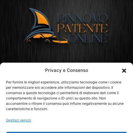
Privacy e Consenso
Rinnovo Patente Online
Per fornire le migliori esperienze, utilizziamo tecnologie come i cookie
per memorizzare e/o accedere alle informazioni del dispositivo. Il
consenso a queste tecnologie ci permetterà di elaborare dati come il
comportamento di navigazione o ID unici su questo sito. Non
acconsentire o ritirare il consenso può influire negativamente su alcune
caratteristiche e funzioni.
Gestisci servizi
ABRUZZO
BASILICATA
CALABRIA
CAMPANIA
EMILIA ROMAGNA
FRIULI VENEZIA-GIULIA
LAZIO