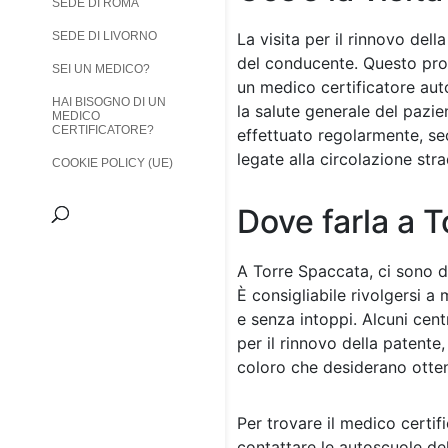
SEDE DI ROMA
SEDE DI LIVORNO
La visita per il rinnovo del
del conducente. Questo proc
SEI UN MEDICO?
un medico certificatore autor
HAI BISOGNO DI UN
la salute generale del pazie
MEDICO
CERTIFICATORE?
effettuato regolarmente, se
legate alla circolazione stra
COOKIE POLICY (UE)
Dove farla a 
A Torre Spaccata, ci sono di
È consigliabile rivolgersi a
e senza intoppi. Alcuni centr
per il rinnovo della patente
coloro che desiderano otten
Per trovare il medico certifi
contattare le autoscuole del