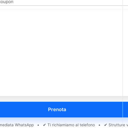
Prenota
ediata WhatsApp • ✔ Ti richiamiamo al telefono • ✔ Strutture ve