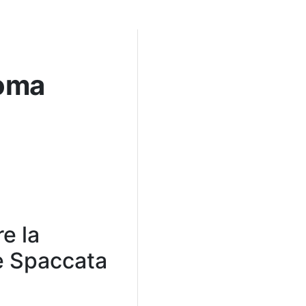
Roma
e la
re Spaccata