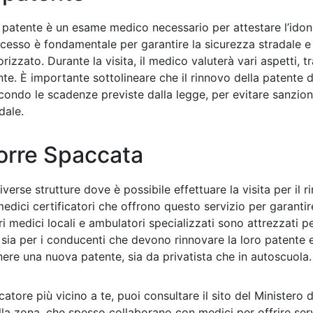
la patente è un esame medico necessario per attestare l’idone
esso è fondamentale per garantire la sicurezza stradale e 
izzato. Durante la visita, il medico valuterà vari aspetti, tra 
nte. È importante sottolineare che il rinnovo della patente 
condo le scadenze previste dalla legge, per evitare sanzio
dale.
Torre Spaccata
verse strutture dove è possibile effettuare la visita per il r
 medici certificatori che offrono questo servizio per garanti
i medici locali e ambulatori specializzati sono attrezzati pe
, sia per i conducenti che devono rinnovare la loro patente e
ere una nuova patente, sia da privatista che in autoscuola.
catore più vicino a te, puoi consultare il sito del Ministero 
la zona, che spesso collaborano con medici per offrire servi