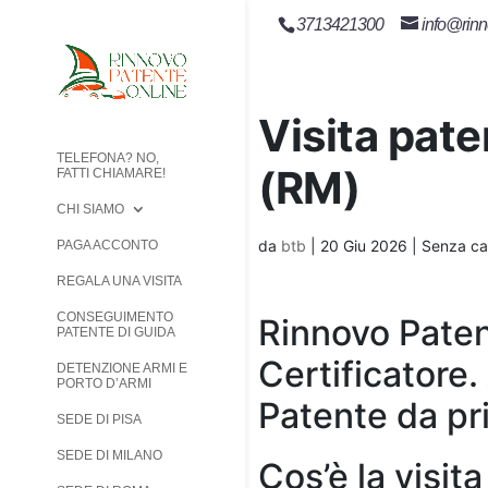
3713421300
info@rinn
Visita pat
TELEFONA? NO,
(RM)
FATTI CHIAMARE!
CHI SIAMO
da
btb
|
20 Giu 2026
| Senza ca
PAGA ACCONTO
REGALA UNA VISITA
CONSEGUIMENTO
Rinnovo Paten
PATENTE DI GUIDA
Certificatore.
DETENZIONE ARMI E
PORTO D’ARMI
Patente da pr
SEDE DI PISA
SEDE DI MILANO
Cos’è la visit