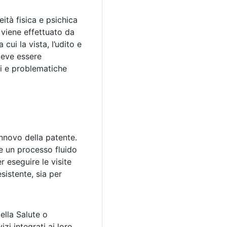
ità fisica e psichica
viene effettuato da
cui la vista, l’udito e
deve essere
ni e problematiche
innovo della patente.
re un processo fluido
r eseguire le visite
sistente, sia per
della Salute o
zi integrati ai loro