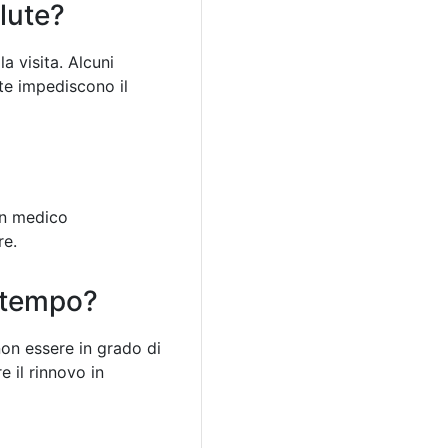
lute?
a visita. Alcuni
te impediscono il
un medico
re.
n tempo?
non essere in grado di
 il rinnovo in