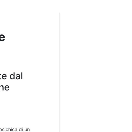
e
te dal
che
psichica di un