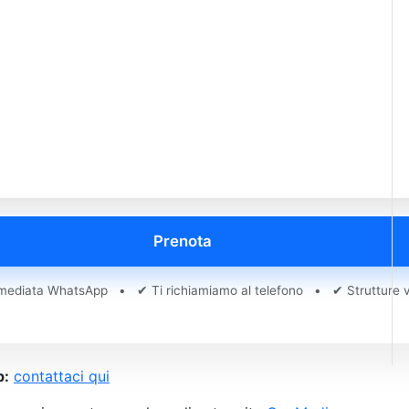
Prenota
ediata WhatsApp • ✔ Ti richiamiamo al telefono • ✔ Strutture ve
p:
contattaci qui