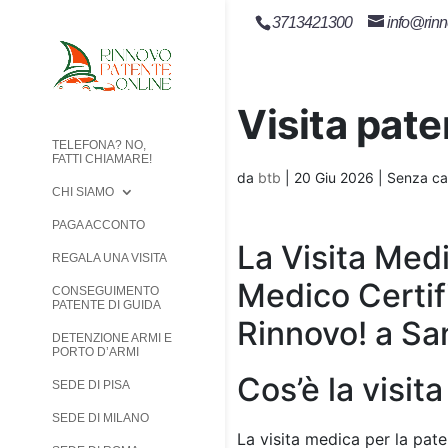
3713421300
info@rinn
Visita pat
TELEFONA? NO,
FATTI CHIAMARE!
da
btb
|
20 Giu 2026
| Senza ca
CHI SIAMO
PAGA ACCONTO
La Visita Medi
REGALA UNA VISITA
Medico Certif
CONSEGUIMENTO
PATENTE DI GUIDA
Rinnovo! a Sa
DETENZIONE ARMI E
PORTO D’ARMI
Cos’è la visit
SEDE DI PISA
SEDE DI MILANO
La visita medica per la pate