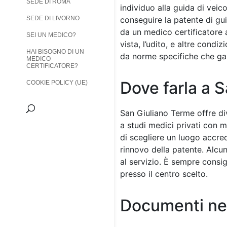
SEDE DI ROMA
individuo alla guida di veic
SEDE DI LIVORNO
conseguire la patente di gui
da un medico certificatore au
SEI UN MEDICO?
vista, l’udito, e altre cond
HAI BISOGNO DI UN
da norme specifiche che gara
MEDICO
CERTIFICATORE?
Dove farla a 
COOKIE POLICY (UE)
San Giuliano Terme offre div
a studi medici privati con m
di scegliere un luogo accred
rinnovo della patente. Alcun
al servizio. È sempre consigl
presso il centro scelto.
Documenti ne