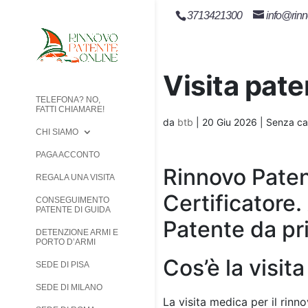
3713421300
info@rinn
Visita pat
TELEFONA? NO,
FATTI CHIAMARE!
da
btb
|
20 Giu 2026
| Senza ca
CHI SIAMO
PAGA ACCONTO
Rinnovo Paten
REGALA UNA VISITA
Certificatore.
CONSEGUIMENTO
PATENTE DI GUIDA
Patente da pr
DETENZIONE ARMI E
PORTO D’ARMI
Cos’è la visit
SEDE DI PISA
SEDE DI MILANO
La visita medica per il rinno