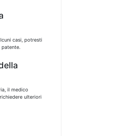
a
cuni casi, potresti
 patente.
della
ia, il medico
ichiedere ulteriori