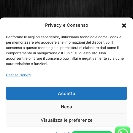
Privacy e Consenso
Rinnovo Patente Online
Per fornire le migliori esperienze, utilizziamo tecnologie come i cookie
per memorizzare e/o accedere alle informazioni del dispositivo. Il
consenso a queste tecnologie ci permetterà di elaborare dati come il
comportamento di navigazione o ID unici su questo sito. Non
acconsentire o ritirare il consenso può influire negativamente su alcune
caratteristiche e funzioni.
Gestisci servizi
ABRUZZO
BASILICATA
CALABRIA
CAMPANIA
EMILIA ROMAGNA
FRIULI VENEZIA-GIULIA
LAZIO
Accetta
LIGURIA
LOMBARDIA
MARCHE
MOLISE
PIEMONTE
PUGLIA
SARDEGNA
SICILIA
Nega
TOSCANA
TRENTINO ALTO-ADIGE
UMBRIA
Visualizza le preferenze
VALLE D’AOSTA
VENETO