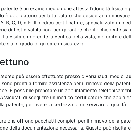
la patente è un esame medico che attesta l’idoneità fisica e 
o è obbligatorio per tutti coloro che desiderano rinnovare 
A, B, C, D, o E. Il medico certificatore, specializzato in med
rie di test e valutazioni per garantire che il richiedente sia
e. La visita comprende la verifica della vista, dell’udito e del
e sia in grado di guidare in sicurezza.
Nettuno
patente può essere effettuato presso diversi studi medici aut
tà sono pronti a fornire assistenza per il rinnovo della pate
loce. È possibile prenotare un appuntamento telefonicament
. Assicurati di scegliere un medico certificatore che abbia 
ella patente, per avere la certezza di un servizio di qualità.
ture che offrono pacchetti completi per il rinnovo della pat
zione della documentazione necessaria. Questo può risulta