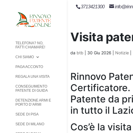
3713421300
info@rinn
Visita pat
TELEFONA? NO,
FATTI CHIAMARE!
da
btb
|
30 Giu 2026
|
Notizie
|
CHI SIAMO
PAGA ACCONTO
Rinnovo Paten
REGALA UNA VISITA
Certificatore.
CONSEGUIMENTO
PATENTE DI GUIDA
Patente da pri
DETENZIONE ARMI E
PORTO D’ARMI
in tutto il Laz
SEDE DI PISA
Cos’è la visit
SEDE DI MILANO