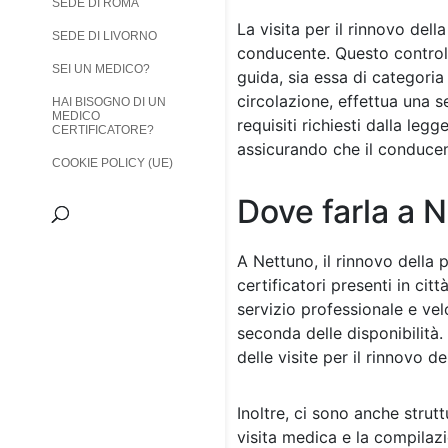
SEDE DI ROMA
La visita per il rinnovo del
SEDE DI LIVORNO
conducente. Questo controll
SEI UN MEDICO?
guida, sia essa di categoria 
circolazione, effettua una se
HAI BISOGNO DI UN
MEDICO
requisiti richiesti dalla legg
CERTIFICATORE?
assicurando che il conducent
COOKIE POLICY (UE)
Dove farla a 
A Nettuno, il rinnovo della 
certificatori presenti in cit
servizio professionale e ve
seconda delle disponibilità
delle visite per il rinnovo d
Inoltre, ci sono anche strut
visita medica e la compila