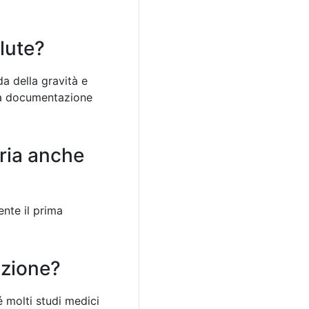
lute?
a della gravità e
na documentazione
oria anche
ente il prima
azione?
é molti studi medici