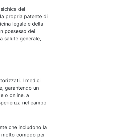
psichica del
la propria patente di
icina legale e della
 in possesso dei
la salute generale,
orizzati. I medici
nte, garantendo un
e o online, a
esperienza nel campo
ente che includono la
re molto comodo per