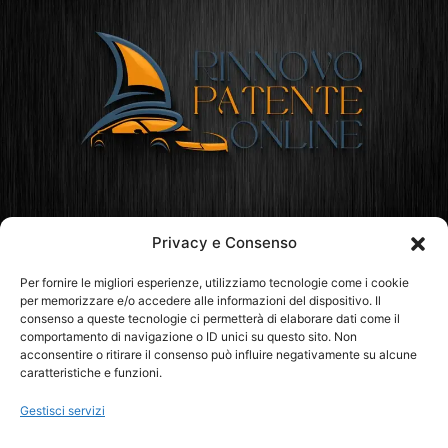
Privacy e Consenso
Rinnovo Patente Online
Per fornire le migliori esperienze, utilizziamo tecnologie come i cookie
per memorizzare e/o accedere alle informazioni del dispositivo. Il
consenso a queste tecnologie ci permetterà di elaborare dati come il
comportamento di navigazione o ID unici su questo sito. Non
acconsentire o ritirare il consenso può influire negativamente su alcune
caratteristiche e funzioni.
Gestisci servizi
ABRUZZO
BASILICATA
CALABRIA
CAMPANIA
EMILIA ROMAGNA
FRIULI VENEZIA-GIULIA
LAZIO