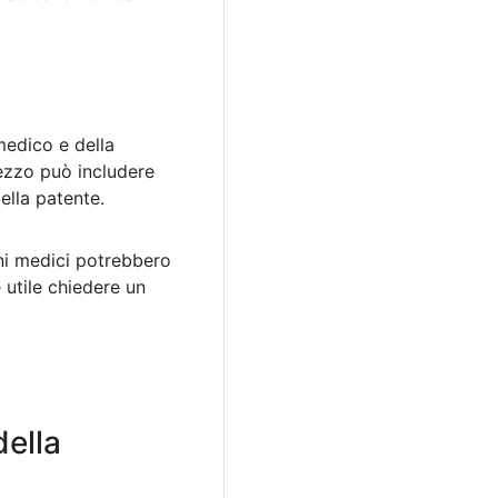
medico e della
rezzo può includere
ella patente.
uni medici potrebbero
 utile chiedere un
della