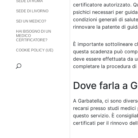
SEDE DI ROMA
certificatore autorizzato. Qu
SEDE DI LIVORNO
psichici necessari per guidar
condizioni generali di salut
SEI UN MEDICO?
rinnovare la patente di guida
HAI BISOGNO DI UN
MEDICO
CERTIFICATORE?
È importante sottolineare c
COOKIE POLICY (UE)
questa scadenza può comport
deve essere effettuata da un
completare la procedura di 
Dove farla a G
A Garbatella, ci sono divers
recarsi presso studi medici 
questo servizio. È consiglia
certificati per il rinnovo d