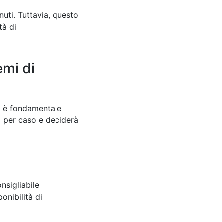
nuti. Tuttavia, questo
tà di
emi di
ma è fondamentale
o per caso e deciderà
onsigliabile
onibilità di