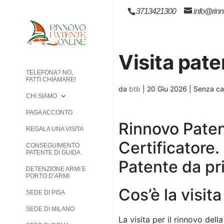
3713421300
info@rinn
Visita pat
TELEFONA? NO,
FATTI CHIAMARE!
da
btb
|
20 Giu 2026
| Senza ca
CHI SIAMO
PAGA ACCONTO
Rinnovo Paten
REGALA UNA VISITA
Certificatore.
CONSEGUIMENTO
PATENTE DI GUIDA
Patente da pri
DETENZIONE ARMI E
PORTO D’ARMI
Cos’è la visit
SEDE DI PISA
SEDE DI MILANO
La visita per il rinnovo de