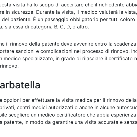
esta visita ha lo scopo di accertare che il richiedente abbia i
e in sicurezza. Durante la visita, il medico valuterà la vista, 
e del paziente. È un passaggio obbligatorio per tutti color
, sia essa di categoria B, C, D, o altro.
he il rinnovo della patente deve avvenire entro la scadenza 
are sanzioni e complicazioni nel processo di rinnovo. Inol
 medico specializzato, in grado di rilasciare il certificato 
rinnovo.
arbatella
e opzioni per effettuare la visita medica per il rinnovo della
privati, centri medici autorizzati o anche in alcune autoscu
bile scegliere un medico certificatore che abbia esperienza n
ella patente, in modo da garantire una visita accurata e senz