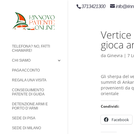
3713421300
info@rinn
Vertice 
gioca a
TELEFONA? NO, FATTI
CHIAMARE!
da
Ginevra
|
7 L
CHI SIAMO
PAGA ACCONTO
Gli sherpa del ve
REGALA UNA VISITA
summit di Ankara
provenienti da q
CONSEGUIMENTO
orientale
PATENTE DI GUIDA
DETENZIONE ARMI E
Condividi:
PORTO D’ARMI
SEDE DI PISA
Facebook
SEDE DI MILANO