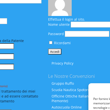
Effettua il login al sito.
Nome utente
Password
 della Patente
Ricordami
Privacy Policy
Le Nostre Convenzioni
Gruppo Ruffo
torio)
Scuola Nautica Spotornoli
 trattamento dei miei
i e ad essere contattato
Officine Ottiche Italiane (Liguria-
Per fornire 
Piemonte)
ntamento
memorizzare 
Autoscuola Online
tecnologie c