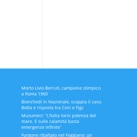
Morto Livio Berruti, campione olimpico
a Roma 1960
Bianchedi in Nazionale, scoppia il caso.
Botta e risposta tra Coni e Figc
Musumeci: “L’Italia torni potenza del
mare. E sulle calamità basta
emergenze infinite”
Furgone ribaltato nel Foggiano: un