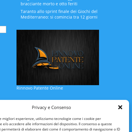
bracciante morto e otto feriti
Taranto allo sprint finale dei Giochi del
Mediterraneo: si comincia tra 12 giorni
Rinnovo Patente Online
Privacy e Consenso
le migliori esperienze, utilizziamo tecnologie come i cookie per
e/o accedere alle informazioni del dispositivo. Il consenso a queste
i permetterà di elaborare dati come il comportamento di navigazione o ID