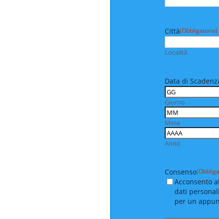
Città
(Obbligatorio)
Località
Data di Scadenza
Giorno
Mese
Anno
Consenso
(Obbliga
Acconsento al
dati personal
per un appu