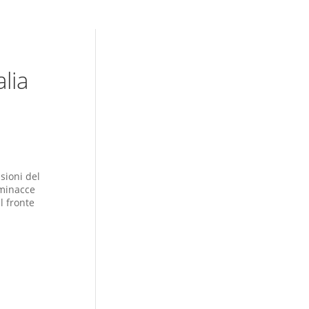
alia
usioni del
 minacce
l fronte