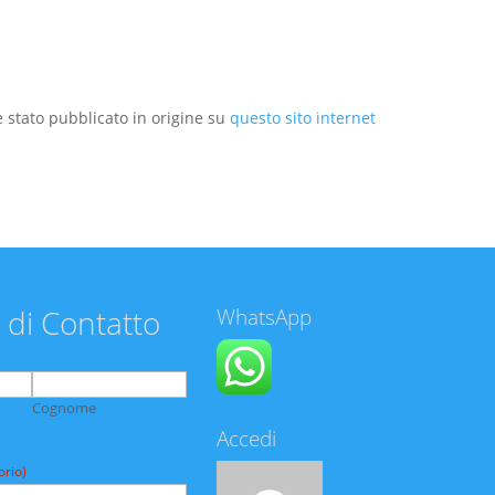
 stato pubblicato in origine su
questo sito internet
 di Contatto
WhatsApp
Cognome
Accedi
orio)