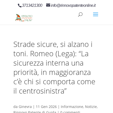
3713421300
info@rinnovopatenteonline.it
Strade sicure, si alzano i
toni. Romeo (Lega): “La
sicurezza interna una
priorità, in maggioranza
c’è chi si comporta come
il centrosinistra”
da
Ginevra
|
11 Gen 2026
|
Informazione
,
Notizie
,
Rinnovo Patente di Guida
|
0 commenti