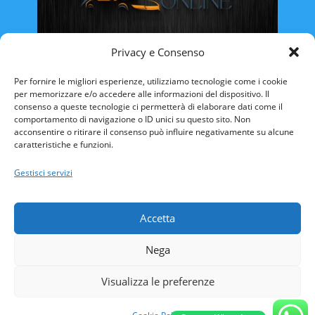
Privacy e Consenso
Rinnovo Patente Online
Per fornire le migliori esperienze, utilizziamo tecnologie come i cookie
per memorizzare e/o accedere alle informazioni del dispositivo. Il
consenso a queste tecnologie ci permetterà di elaborare dati come il
comportamento di navigazione o ID unici su questo sito. Non
acconsentire o ritirare il consenso può influire negativamente su alcune
caratteristiche e funzioni.
ABRUZZO
BASILICATA
CALABRIA
Gestisci servizi
CAMPANIA
EMILIA ROMAGNA
FRIULI VENEZIA-GIULIA
LAZIO
LIGURIA
Accetta
LOMBARDIA
MARCHE
MOLISE
Nega
PIEMONTE
PUGLIA
SARDEGNA
SICILIA
TOSCANA
TRENTINO ALTO-ADIGE
Visualizza le preferenze
UMBRIA
VALLE D’AOSTA
VENETO