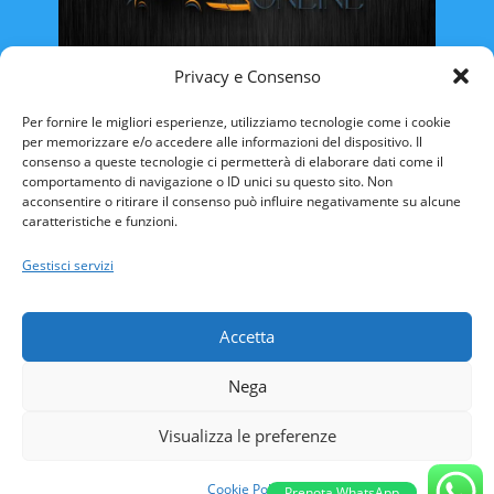
Privacy e Consenso
Rinnovo Patente Online
Per fornire le migliori esperienze, utilizziamo tecnologie come i cookie
per memorizzare e/o accedere alle informazioni del dispositivo. Il
consenso a queste tecnologie ci permetterà di elaborare dati come il
comportamento di navigazione o ID unici su questo sito. Non
acconsentire o ritirare il consenso può influire negativamente su alcune
caratteristiche e funzioni.
ABRUZZO
BASILICATA
CALABRIA
Gestisci servizi
CAMPANIA
EMILIA ROMAGNA
FRIULI VENEZIA-GIULIA
LAZIO
LIGURIA
Accetta
LOMBARDIA
MARCHE
MOLISE
Nega
PIEMONTE
PUGLIA
SARDEGNA
SICILIA
TOSCANA
TRENTINO ALTO-ADIGE
Visualizza le preferenze
UMBRIA
VALLE D’AOSTA
VENETO
Cookie Policy
Prenota WhatsApp