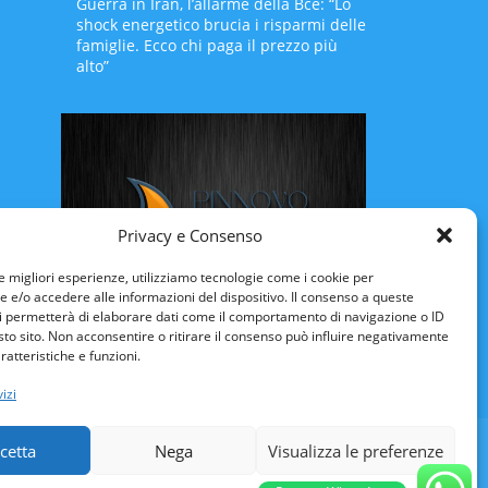
Guerra in Iran, l’allarme della Bce: “Lo
shock energetico brucia i risparmi delle
famiglie. Ecco chi paga il prezzo più
alto”
Privacy e Consenso
le migliori esperienze, utilizziamo tecnologie come i cookie per
e/o accedere alle informazioni del dispositivo. Il consenso a queste
i permetterà di elaborare dati come il comportamento di navigazione o ID
Rinnovo Patente Online
sto sito. Non acconsentire o ritirare il consenso può influire negativamente
ratteristiche e funzioni.
izi
ULI VENEZIA-GIULIA
LAZIO
LIGURIA
cetta
Nega
Visualizza le preferenze
CILIA
TOSCANA
TRENTINO ALTO-ADIGE