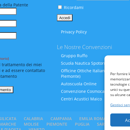
 della Patente
Ricordami
Privacy Policy
Le Nostre Convenzioni
Gruppo Ruffo
torio)
Scuola Nautica Spotornoli
 trattamento dei miei
i e ad essere contattato
Officine Ottiche Italiane (Liguria-
Per fornire 
Piemonte)
ntamento
memorizzare 
Autoscuola Online
tecnologie c
unici su que
Convenzione Cosmocare
su alcune ca
Centri Acustici Maico
Gestisci serv
SILICATA
CALABRIA
CAMPANIA
EMILIA ROMAGNA
FRI
Ac
MARCHE
MOLISE
PIEMONTE
PUGLIA
SARDEGNA
SI
LE D’AOSTA
VENETO