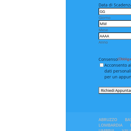
Data di Scadenza
Giorno
Mese
Anno
Consenso
(Obbliga
Acconsento al
dati personal
per un appu
ABRUZZO
BA
LOMBARDIA
UMBRIA
VAL