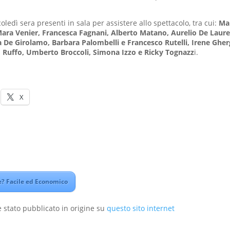
oledì sera presenti in sala per assistere allo spettacolo, tra cui:
Mar
Mara Venier, Francesca Fagnani, Alberto Matano, Aurelio De Lauren
a De Girolamo, Barbara Palombelli e Francesco Rutelli, Irene Gherg
o Ruffo, Umberto Broccoli, Simona Izzo e Ricky Tognazz
i.
X
? Facile ed Economico
 stato pubblicato in origine su
questo sito internet