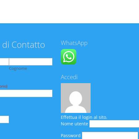
 di Contatto
WhatsApp
Cognome
Accedi
orio)
Effettua il login al sito.
Nome utente
Password