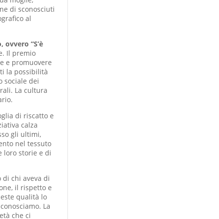
one di sconosciuti
grafico al
, ovvero “S’è
. Il premio
are e promuovere
i la possibilità
o sociale dei
rali. La cultura
rio.
lia di riscatto e
ziativa calza
o gli ultimi,
ento nel tessuto
 loro storie e di
 di chi aveva di
ne, il rispetto e
este qualità lo
i conosciamo. La
età che ci