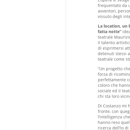
frequentato da un
avventori, perso
vissuto degli int
La location, un 
fatta notte”
idea
teatrale Maurizi
il talento artist
di esprimersi att
detenuti stessi a
teatrale come st
“Un progetto che
forza di ricomin
perfettamente co
coloro che hanno
sociale ed il tea
chi sta loro vicin
Di Costanzo mi ha
fronte, con quegl
l’intelligenza ch
hanno reso quel 
ricerca dell’Io d