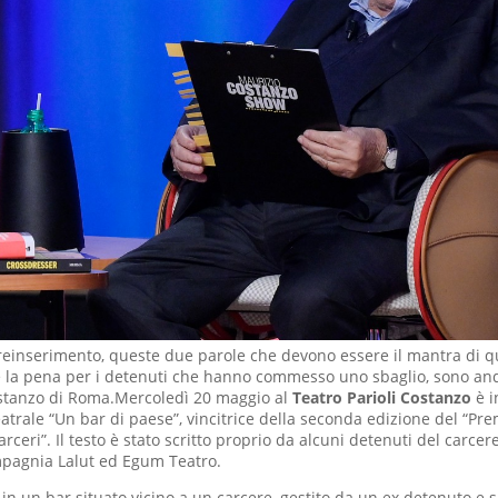
 reinserimento, queste due parole che devono essere il mantra di q
 la pena per i detenuti che hanno commesso uno sbaglio, sono and
ostanzo di Roma.Mercoledì 20 maggio al
Teatro Parioli Costanzo
è i
eatrale “Un bar di paese”, vincitrice della seconda edizione del “Pr
rceri”. Il testo è stato scritto proprio da alcuni detenuti del carcer
mpagnia Lalut ed Egum Teatro.
 in un bar situato vicino a un carcere, gestito da un ex detenuto e 