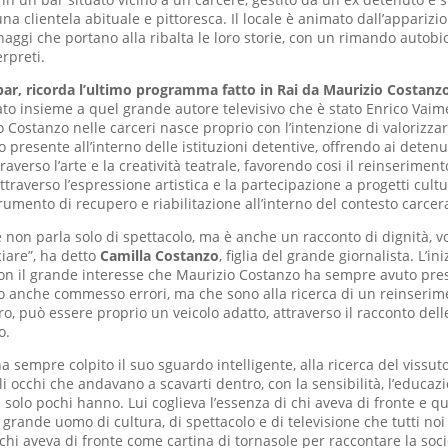
a clientela abituale e pittoresca. Il locale è animato dall’apparizi
naggi che portano alla ribalta le loro storie, con un rimando autobio
erpreti.
bar, ricorda l’ultimo programma fatto in Rai da Maurizio Costanzo
to insieme a quel grande autore televisivo che è stato Enrico Vaime
o Costanzo nelle carceri nasce proprio con l’intenzione di valorizz
ico presente all’interno delle istituzioni detentive, offrendo ai detenut
raverso l’arte e la creatività teatrale, favorendo cosi il reinseriment
ttraverso l’espressione artistica e la partecipazione a progetti cultu
rumento di recupero e riabilitazione all’interno del contesto carcera
 non parla solo di spettacolo, ma è anche un racconto di dignità, vog
ciare”, ha detto
Camilla Costanzo
, figlia del grande giornalista. L’ini
n il grande interesse che Maurizio Costanzo ha sempre avuto press
 anche commesso errori, ma che sono alla ricerca di un reinserim
tro, può essere proprio un veicolo adatto, attraverso il racconto delle
o.
 sempre colpito il suo sguardo intelligente, alla ricerca del vissuto
i occhi che andavano a scavarti dentro, con la sensibilità, l’educazio
e solo pochi hanno. Lui coglieva l’essenza di chi aveva di fronte e qu
grande uomo di cultura, di spettacolo e di televisione che tutti no
i chi aveva di fronte come cartina di tornasole per raccontare la soci