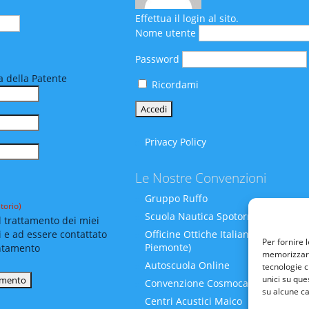
Effettua il login al sito.
Nome utente
Password
 della Patente
Ricordami
Privacy Policy
Le Nostre Convenzioni
Gruppo Ruffo
torio)
Scuola Nautica Spotornoli
 trattamento dei miei
i e ad essere contattato
Officine Ottiche Italiane (Liguria-
Per fornire 
Piemonte)
ntamento
memorizzare 
Autoscuola Online
tecnologie c
unici su que
Convenzione Cosmocare
su alcune ca
Centri Acustici Maico