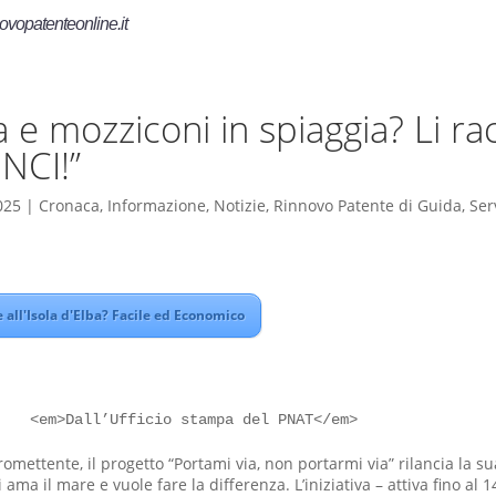
ovopatenteonline.it
a e mozziconi in spiaggia? Li racc
INCI!”
025
|
Cronaca
,
Informazione
,
Notizie
,
Rinnovo Patente di Guida
,
Ser
all'Isola d'Elba? Facile ed Economico
omettente, il progetto “Portami via, non portarmi via” rilancia la s
i ama il mare e vuole fare la differenza. L’iniziativa – attiva fino al 