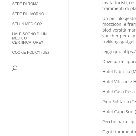
invita turisti, r
SEDE DI ROMA
frammenti di pla
SEDE DI LIVORNO
Un piccolo gesto
mozziconi e fram
SEI UN MEDICO?
biodiversità mar
HAI BISOGNO DI UN
voucher per espe
MEDICO
trekking, gadget 
CERTIFICATORE?
leggi qui: https
COOKIE POLICY (UE)
Dove partecipare 
Hotel Fabricia (
Hotel Viticcio e H
Hotel Casa Rosa 
Pino Solitario (F
Hotel Capo Sud 
Perché partecip
Ogni frammento r