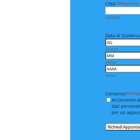
Città
(Obbligatorio)
Località
Data di Scadenza
Giorno
Mese
Anno
Consenso
(Obbliga
Acconsento al
dati personal
per un appu