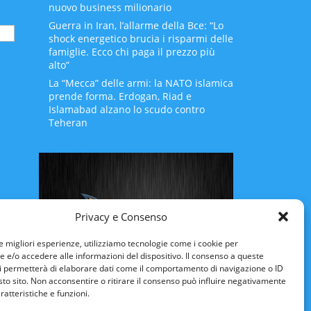
nuovo business milionario
Guerra in Iran, l’allarme della Bce: “Lo
shock energetico brucia i risparmi delle
famiglie. Ecco chi paga il prezzo più
alto”
La “Mecca” delle armi: la NATO islamica
prende forma. Erdogan, Riad e
Islamabad alzano lo scudo contro
Teheran
Privacy e Consenso
le migliori esperienze, utilizziamo tecnologie come i cookie per
e/o accedere alle informazioni del dispositivo. Il consenso a queste
i permetterà di elaborare dati come il comportamento di navigazione o ID
sto sito. Non acconsentire o ritirare il consenso può influire negativamente
Rinnovo Patente Online
ratteristiche e funzioni.