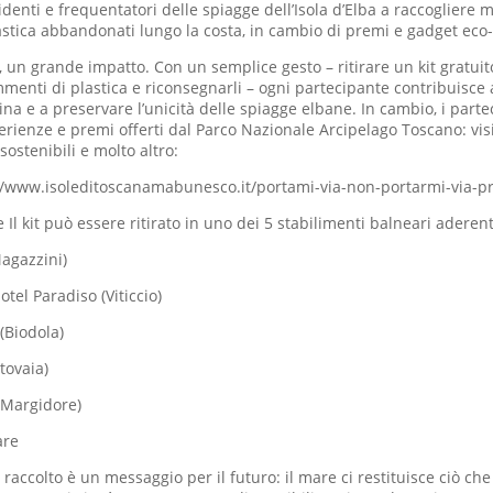
esidenti e frequentatori delle spiagge dell’Isola d’Elba a raccogliere 
stica abbandonati lungo la costa, in cambio di premi e gadget eco-
, un grande impatto. Con un semplice gesto – ritirare un kit gratuit
menti di plastica e riconsegnarli – ogni partecipante contribuisce a
ina e a preservare l’unicità delle spiagge elbane. In cambio, i parte
rienze e premi offerti dal Parco Nazionale Arcipelago Toscano: visi
sostenibili e molto altro:
://www.isoleditoscanamabunesco.it/portami-via-non-portarmi-via-p
Il kit può essere ritirato in uno dei 5 stabilimenti balneari aderent
Magazzini)
otel Paradiso (Viticcio)
(Biodola)
etovaia)
(Margidore)
are
accolto è un messaggio per il futuro: il mare ci restituisce ciò che