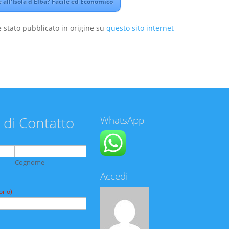
all'Isola d'Elba? Facile ed Economico
 stato pubblicato in origine su
questo sito internet
 di Contatto
WhatsApp
Cognome
Accedi
orio)