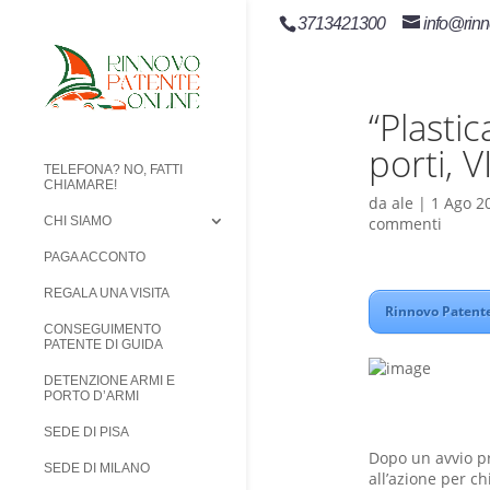
3713421300
info@rinn
“Plastic
porti, V
TELEFONA? NO, FATTI
CHIAMARE!
da
ale
|
1 Ago 2
commenti
CHI SIAMO
PAGA ACCONTO
REGALA UNA VISITA
Rinnovo Patente 
CONSEGUIMENTO
PATENTE DI GUIDA
DETENZIONE ARMI E
PORTO D’ARMI
SEDE DI PISA
Dopo un avvio pr
SEDE DI MILANO
all’azione per ch