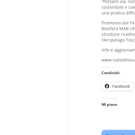
“Portami via, no
sostenibile e co
una pratica diffu
Promosso dal Par
Biosfera MAB UNE
strutture ricetti
l’Arcipelago Tos
Info e aggiorna
www.isoleditosc
Condividi:
Facebook
Mi piace: