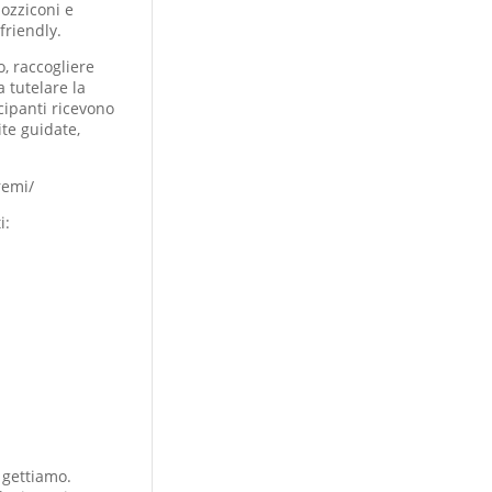
mozziconi e
friendly.
o, raccogliere
 tutelare la
cipanti ricevono
te guidate,
remi/
i:
 gettiamo.