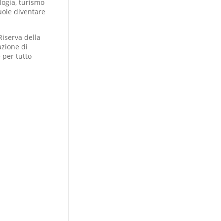
logia, turismo
uole diventare
Riserva della
azione di
 per tutto