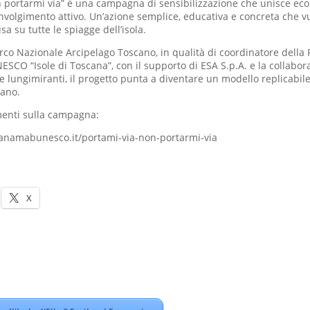
n portarmi via” è una campagna di sensibilizzazione che unisce eco
involgimento attivo. Un’azione semplice, educativa e concreta che v
sa su tutte le spiagge dell’isola.
co Nazionale Arcipelago Toscano, in qualità di coordinatore della 
SCO “Isole di Toscana”, con il supporto di ESA S.p.A. e la collabor
ve lungimiranti, il progetto punta a diventare un modello replicabile
cano.
menti sulla campagna:
anamabunesco.it/portami-via-non-portarmi-via
X