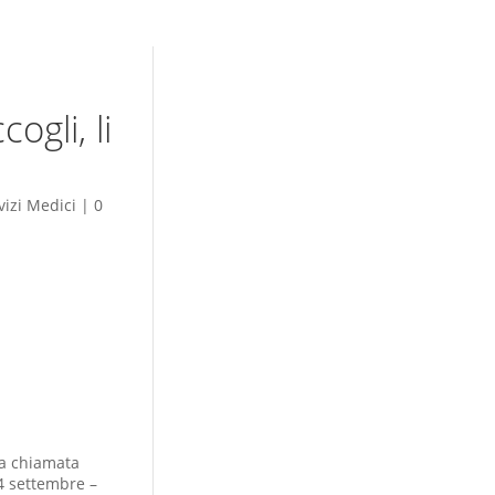
ogli, li
vizi Medici
|
0
ua chiamata
14 settembre –