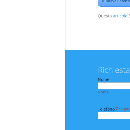
Rinnovo Patente 
Questo
articolo
è
Richiesta
Nome
Nome
Telefono
(Obbligat