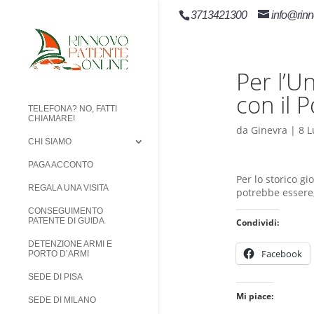
3713421300
info@rinn
Per l’Un
con il P
TELEFONA? NO, FATTI
CHIAMARE!
da
Ginevra
|
8 L
CHI SIAMO
PAGA ACCONTO
Per lo storico g
REGALA UNA VISITA
potrebbe essere,
CONSEGUIMENTO
PATENTE DI GUIDA
Condividi:
DETENZIONE ARMI E
Facebook
PORTO D’ARMI
SEDE DI PISA
Mi piace:
SEDE DI MILANO