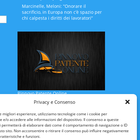
Marcinelle, Meloni: “Onorare il
sacrificio, in Europa non c’è spazio per
chi calpesta i diritti dei lavoratori”
Rinnovo Patente Online
Privacy e Consenso
le migliori esperienze, utilizziamo tecnologie come i cookie per
e/o accedere alle informazioni del dispositivo. Il consenso a queste
i permetterà di elaborare dati come il comportamento di navigazione o ID
sto sito. Non acconsentire o ritirare il consenso può influire negativamente
ratteristiche e funzioni.