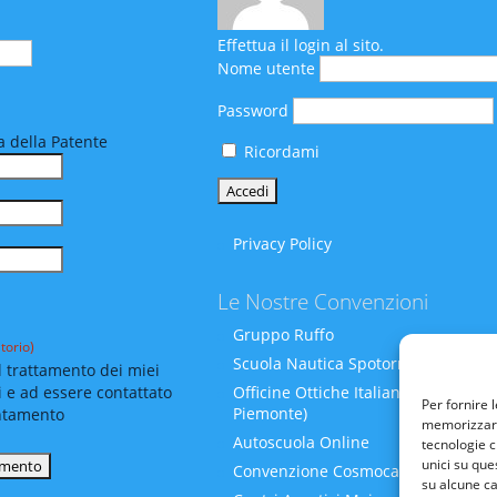
Effettua il login al sito.
Nome utente
Password
 della Patente
Ricordami
Privacy Policy
Le Nostre Convenzioni
Gruppo Ruffo
torio)
Scuola Nautica Spotornoli
 trattamento dei miei
i e ad essere contattato
Officine Ottiche Italiane (Liguria-
Per fornire 
Piemonte)
ntamento
memorizzare 
Autoscuola Online
tecnologie c
unici su que
Convenzione Cosmocare
su alcune ca