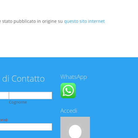
 stato pubblicato in origine su
questo sito internet
 di Contatto
WhatsApp
Cognome
Accedi
orio)