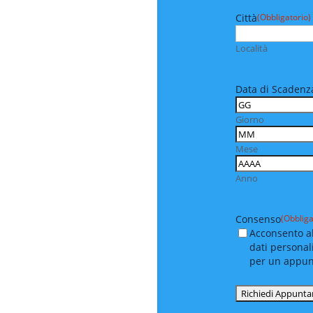
Città
(Obbligatorio)
Località
Data di Scadenza
Giorno
Mese
Anno
Consenso
(Obbliga
Acconsento al
dati personal
per un appu