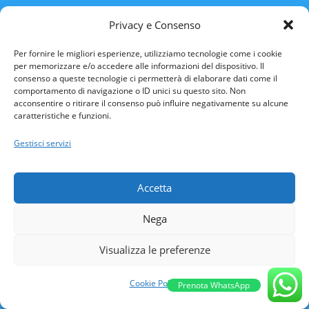
Usa, come dice l’Iran
Privacy e Consenso
Per fornire le migliori esperienze, utilizziamo tecnologie come i cookie
per memorizzare e/o accedere alle informazioni del dispositivo. Il
consenso a queste tecnologie ci permetterà di elaborare dati come il
comportamento di navigazione o ID unici su questo sito. Non
acconsentire o ritirare il consenso può influire negativamente su alcune
caratteristiche e funzioni.
Gestisci servizi
Accetta
Rinnovo Patente Online
Nega
Visualizza le preferenze
Cookie Policy
Prenota WhatsApp
ABRUZZO
BASILICATA
CALABRIA