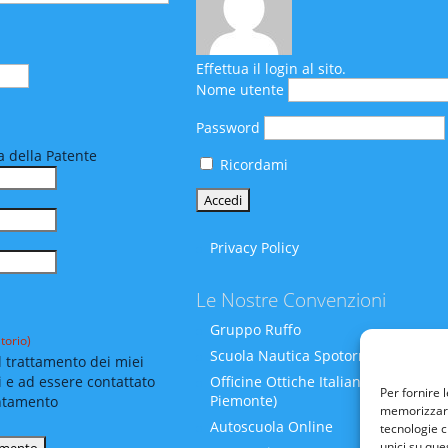
Effettua il login al sito.
Nome utente
Password
 della Patente
Ricordami
Privacy Policy
Le Nostre Convenzioni
Gruppo Ruffo
torio)
Scuola Nautica Spotornoli
 trattamento dei miei
i e ad essere contattato
Officine Ottiche Italiane (Liguria-
Per fornire 
Piemonte)
ntamento
memorizzare 
Autoscuola Online
tecnologie c
unici su que