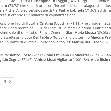
tabile l’ad di Terna
Giuseppina Di Foggia
(74.67), seguita al dodice
giero
(73.78) che sale di uno con Fincantieri, tra i protagonisti indust
te artiche. Al tredicesimo sale di tre
Pietro Labriola
(71.67), ad di T
a sfiorando i 12 miliardi di capitalizzazione.
izione l’ad di Illycaffè
Cristina Scocchia
(71.11), che chiude il 20
ante l’incremento del 50% dei costi sulla materia prima. Quindice
cesimo sale di uno l’ad di Banca Generali
Gian Maria Mossa
(69.08) c
Diciassettesimo
Luca Dal Fabbro
(68.35), al diciottesimo
Miuccia Pr
 fa un balzo di quattro. Chiudono la top 20:
Marina Berlusconi
(67.
escita:
Renzo Rosso
(24°,+4);
Massimiliano DI Silvestre
(26°,+8);
Sab
gildo Zegna
(57°,+7);
Vinicio Mosè Vigilante
(100°,+34);
Aldo Bisio
(
X