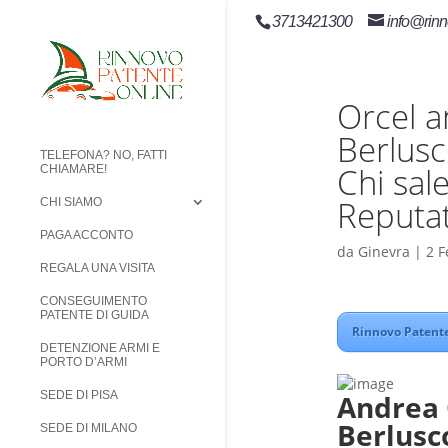
3713421300
info@rinn
Orcel a
Berlusc
TELEFONA? NO, FATTI
Chi sal
CHIAMARE!
Reputa
CHI SIAMO
PAGA ACCONTO
da
Ginevra
|
2 F
REGALA UNA VISITA
CONSEGUIMENTO
PATENTE DI GUIDA
Rinnovo Patente
DETENZIONE ARMI E
PORTO D’ARMI
Andrea 
SEDE DI PISA
Berlusc
SEDE DI MILANO