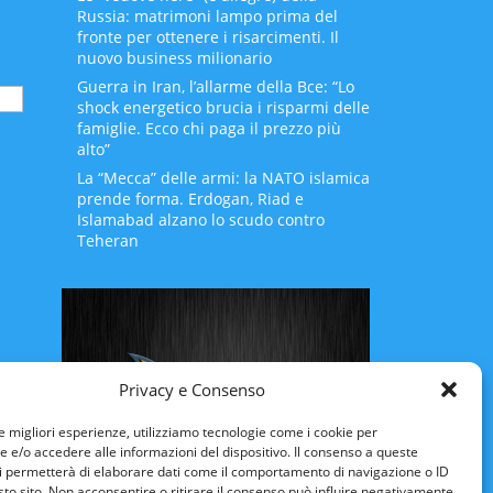
Russia: matrimoni lampo prima del
fronte per ottenere i risarcimenti. Il
nuovo business milionario
Guerra in Iran, l’allarme della Bce: “Lo
shock energetico brucia i risparmi delle
famiglie. Ecco chi paga il prezzo più
alto”
La “Mecca” delle armi: la NATO islamica
prende forma. Erdogan, Riad e
Islamabad alzano lo scudo contro
Teheran
Privacy e Consenso
le migliori esperienze, utilizziamo tecnologie come i cookie per
e/o accedere alle informazioni del dispositivo. Il consenso a queste
i permetterà di elaborare dati come il comportamento di navigazione o ID
sto sito. Non acconsentire o ritirare il consenso può influire negativamente