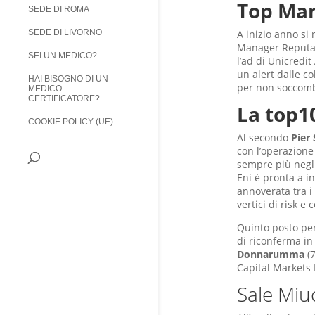
Top Man
SEDE DI ROMA
A inizio anno si 
SEDE DI LIVORNO
Manager Reputat
SEI UN MEDICO?
l’ad di Unicredit
un alert dalle c
HAI BISOGNO DI UN
per non soccombe
MEDICO
CERTIFICATORE?
La top1
COOKIE POLICY (UE)
Al secondo
Pier 
con l’operazione
sempre più negli
Eni è pronta a i
annoverata tra 
vertici di risk e
Quinto posto per
di riconferma in
Donnarumma
(7
Capital Markets
Sale Miu