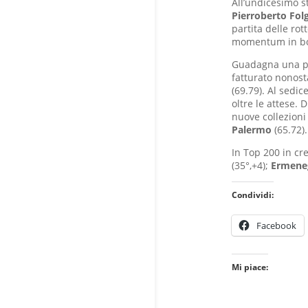
All’undicesimo s
Pierroberto Fol
partita delle rot
momentum in bors
Guadagna una pos
fatturato nonost
(69.79). Al sedi
oltre le attese. 
nuove collezioni
Palermo
(65.72).
In Top 200 in cr
(35°,+4);
Ermene
Condividi:
Facebook
Mi piace: