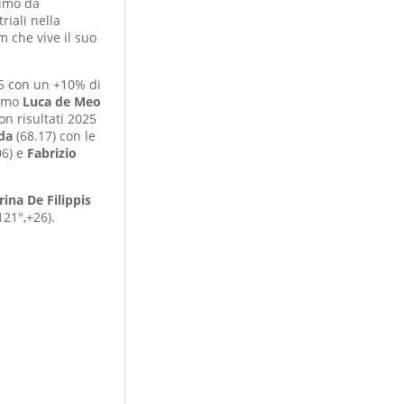
simo da
riali nella
im che vive il suo
25 con un +10% di
simo
Luca de Meo
on risultati 2025
ada
(68.17) con le
06) e
Fabrizio
rina De Filippis
121°,+26).