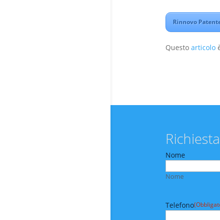
Rinnovo Patente
Questo
articolo
è
Richiesta
Nome
Nome
Telefono
(Obbligat