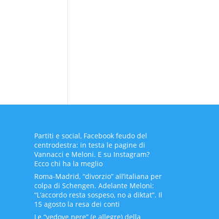
Partiti e social, Facebook feudo del
centrodestra: in testa le pagine di
Vannacci e Meloni. E su Instagram?
Ecco chi ha la meglio
Roma-Madrid, “divorzio” all’italiana per
colpa di Schengen. Adelante Meloni:
“L’accordo resta sospeso, no a diktat”. Il
15 agosto la resa dei conti
Le “vedove nere” (e allegre) della