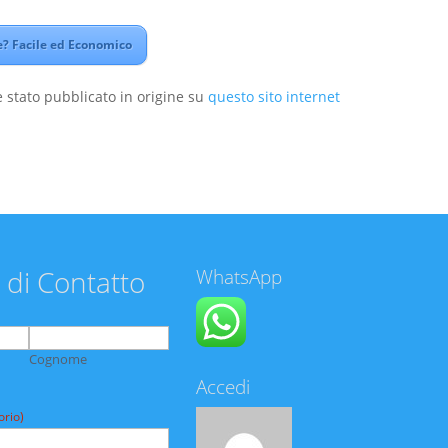
? Facile ed Economico
 stato pubblicato in origine su
questo sito internet
 di Contatto
WhatsApp
Cognome
Accedi
orio)