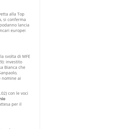
vetta alla Top
, si conferma
apodanno lancia
ancari europei
lla svolta di MFE
9): investito
sa Bianca che
 Sanpaolo,
e nomine ai
.02) con le voci
nio
ttesa per il