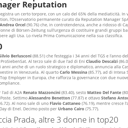
ager Reputation
registra un certo torpore, con un calo del 65% della mediaticità. In 
ion, l’Osservatorio permanente curato da Reputation Manager SpA
Andrea Orcel
(90.76) che, in controtendenza, anche a ridosso di C
olonne di Börsen-Zeitung sull’urgenza di costituire grandi gruppi b
re agli Usa. Lo rivela Prima Comunicazione nella sua classifica.
0
Silvio Berlusconi
(88.51) che festeggia i 34 anni del TG5 e l’anno de
 ProSiebenSat. Al terzo sale di due l’ad di Eni
Claudio Descalzi
(86.0
 anni anche di un ruolo strategico e diplomatico, annuncia alla Ca
nvestire in Venezuela. Al quarto
Carlo Messina
(85.77), ad di Intesa
i Top Employer in Europa, che rafforza la governance con due nuov
 compliance.
 l’ad di A2A
Renato Mazzoncini
(83.40), sesto
Matteo Del Fante
(80
 Poste. Settimo
Alessandro Benetton
(77.87) e ottavo
Stefano Anto
6.72). Al nono sale di uno
Flavio Cattaneo
(76.19), mentre cresce l’a
 Day di Enel. Decimo posto per
Urbano Cairo
(75.77).
ccia Prada, altre 3 donne in top20