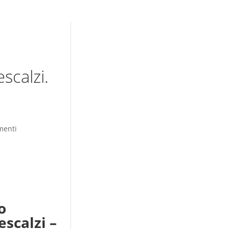
scalzi.
menti
o
escalzi –