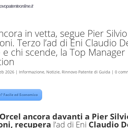
ovopatenteonline.it
ncora in vetta, segue Pier Silvio
oni. Terzo l’ad di Eni Claudio De
e e chi scende, la Top Manager
tion
eb 2026
|
Informazione
,
Notizie
,
Rinnovo Patente di Guida
|
0 com
? Facile ed Economico
Orcel ancora davanti a Pier Silvi
oni, recupera
l’ad di Eni
Claudio D