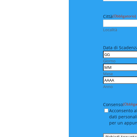
Città
(Obbligatorio)
Località
Data di Scadenza
Giorno
Mese
Anno
Consenso
(Obbliga
Acconsento al
dati personal
per un appu