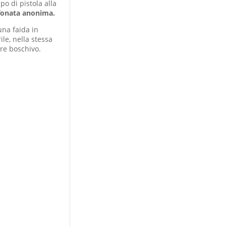
po di pistola alla
efonata anonima.
una faida in
ile, nella stessa
re boschivo.