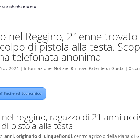
ovopatenteonline.it
o nel Reggino, 21enne trovato
colpo di pistola alla testa. Sco
na telefonata anonima
 Nov 2024
|
Informazione
,
Notizie
,
Rinnovo Patente di Guida
|
0 co
? Facile ed Economico
 nel reggino, ragazzo di 21 anni ucc
di pistola alla testa
 21 anni, originario di Cinquefrondi
, centro agricolo della Piana di G