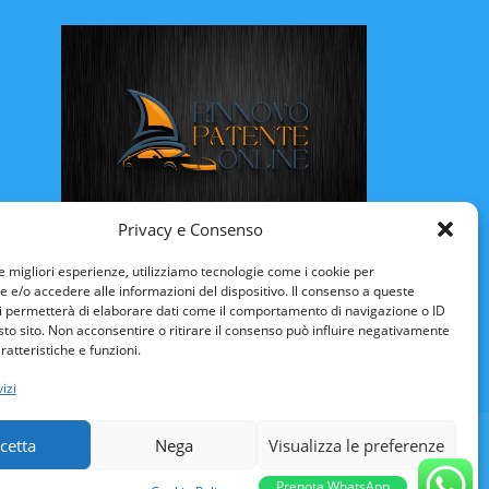
Privacy e Consenso
Rinnovo Patente Online
le migliori esperienze, utilizziamo tecnologie come i cookie per
e/o accedere alle informazioni del dispositivo. Il consenso a queste
i permetterà di elaborare dati come il comportamento di navigazione o ID
sto sito. Non acconsentire o ritirare il consenso può influire negativamente
ratteristiche e funzioni.
izi
ULI VENEZIA-GIULIA
LAZIO
LIGURIA
cetta
Nega
Visualizza le preferenze
CILIA
TOSCANA
TRENTINO ALTO-ADIGE
Prenota WhatsApp