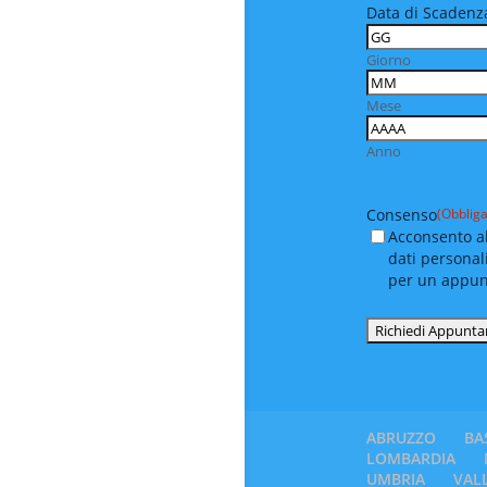
Data di Scadenza
Giorno
Mese
Anno
Consenso
(Obbliga
Acconsento al
dati personal
per un appu
ABRUZZO
BA
LOMBARDIA
UMBRIA
VAL