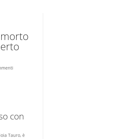
 morto
perto
mmenti
iso con
ioia Tauro, è