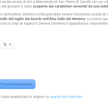
a tarda serata di ieri a Monsoreto di San Pietro di Caridá con un col
e del giovane è stato
scoperto dai carabinieri avvertiti da una tel
ze dell’ordine, Stefano Cirillo potrebbe essere l’ennesimo anello di 
rollo del taglio dei boschi nell’Alta Valle del Mesima
. Lo scorso apr
cciso a colpi di lupara il 24enne Domenico Oppedisano, imprendito
X
? Facile ed Economico
 stato pubblicato in origine su
questo sito internet