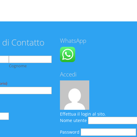
 di Contatto
WhatsApp
Cognome
Accedi
orio)
Effettua il login al sito.
Nome utente
Password