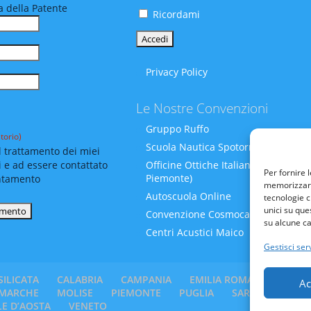
 della Patente
Ricordami
Privacy Policy
Le Nostre Convenzioni
Gruppo Ruffo
torio)
Scuola Nautica Spotornoli
 trattamento dei miei
i e ad essere contattato
Officine Ottiche Italiane (Liguria-
Per fornire 
Piemonte)
ntamento
memorizzare 
Autoscuola Online
tecnologie c
unici su que
Convenzione Cosmocare
su alcune ca
Centri Acustici Maico
Gestisci serv
SILICATA
CALABRIA
CAMPANIA
EMILIA ROMAGNA
FRI
Ac
MARCHE
MOLISE
PIEMONTE
PUGLIA
SARDEGNA
SI
LE D’AOSTA
VENETO