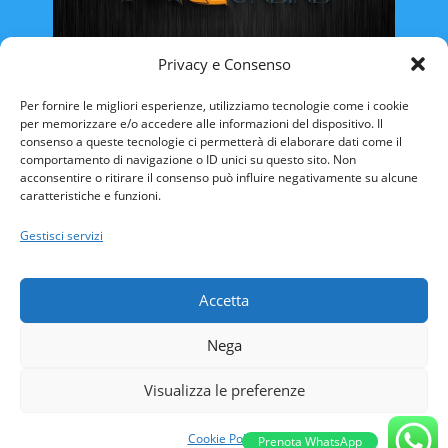
Privacy e Consenso
Rinnovo Patente Online
Per fornire le migliori esperienze, utilizziamo tecnologie come i cookie
per memorizzare e/o accedere alle informazioni del dispositivo. Il
consenso a queste tecnologie ci permetterà di elaborare dati come il
comportamento di navigazione o ID unici su questo sito. Non
acconsentire o ritirare il consenso può influire negativamente su alcune
caratteristiche e funzioni.
ABRUZZO
BASILICATA
CALABRIA
Gestisci servizi
CAMPANIA
EMILIA ROMAGNA
FRIULI VENEZIA-GIULIA
LAZIO
LIGURIA
Accetta
LOMBARDIA
MARCHE
MOLISE
Nega
PIEMONTE
PUGLIA
SARDEGNA
SICILIA
TOSCANA
TRENTINO ALTO-ADIGE
Visualizza le preferenze
UMBRIA
VALLE D’AOSTA
VENETO
Cookie Policy
Prenota WhatsApp