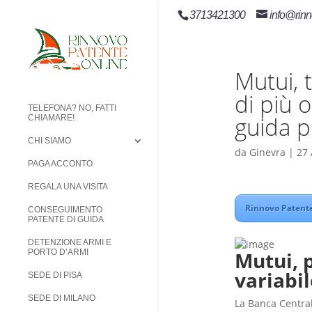
3713421300
info@rinn
Mutui, 
di più 
TELEFONA? NO, FATTI
guida p
CHIAMARE!
CHI SIAMO
da
Ginevra
|
27 
PAGA ACCONTO
REGALA UNA VISITA
Rinnovo Patente
CONSEGUIMENTO
PATENTE DI GUIDA
DETENZIONE ARMI E
Mutui, p
PORTO D’ARMI
variabi
SEDE DI PISA
SEDE DI MILANO
La Banca Central