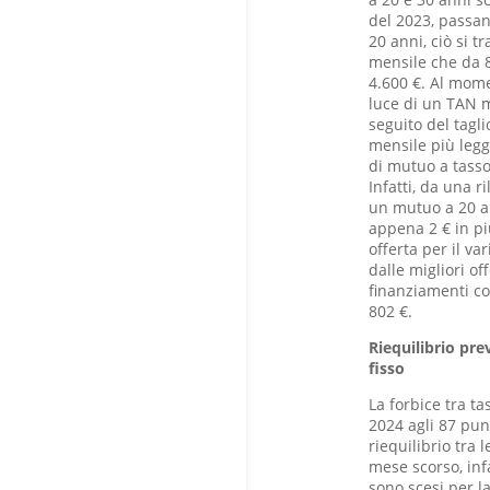
del 2023, passan
20 anni, ciò si t
mensile che da 8
4.600 €. Al momen
luce di un TAN m
seguito del tagl
mensile più legge
di mutuo a tasso 
Infatti, da una r
un mutuo a 20 an
appena 2 € in più
offerta per il v
dalle migliori of
finanziamenti co
802 €.
Riequilibrio pre
fisso
La forbice tra ta
2024 agli 87 punt
riequilibrio tra 
mese scorso, infa
sono scesi per la