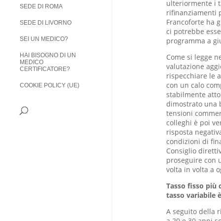
ulteriormente i t
SEDE DI ROMA
rifinanziamenti p
Francoforte ha gi
SEDE DI LIVORNO
ci potrebbe esser
SEI UN MEDICO?
programma a gi
HAI BISOGNO DI UN
Come si legge nel
MEDICO
valutazione aggi
CERTIFICATORE?
rispecchiare le a
con un calo comp
COOKIE POLICY (UE)
stabilmente atto
dimostrato una b
tensioni commerc
colleghi è poi ve
risposta negativ
condizioni di fi
Consiglio dirett
proseguire con u
volta in volta a 
Tasso fisso più 
tasso variabile è
A seguito della r
a 20 e 30 anni s