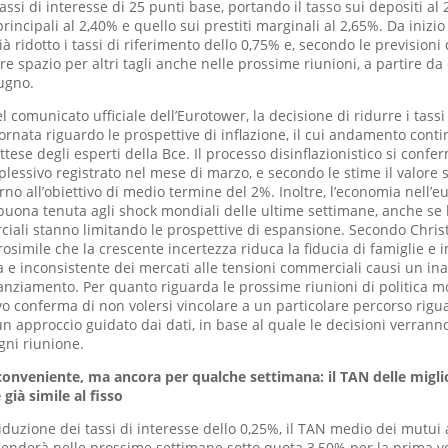
assi di interesse di 25 punti base, portando il tasso sui depositi al 
rincipali al 2,40% e quello sui prestiti marginali al 2,65%. Da inizio 
à ridotto i tassi di riferimento dello 0,75% e, secondo le previsioni
e spazio per altri tagli anche nelle prossime riunioni, a partire da 
ugno.
 comunicato ufficiale dell’Eurotower, la decisione di ridurre i tassi 
ornata riguardo le prospettive di inflazione, il cui andamento conti
ttese degli esperti della Bce. Il processo disinflazionistico si confe
lessivo registrato nel mese di marzo, e secondo le stime il valore s
rno all’obiettivo di medio termine del 2%. Inoltre, l’economia nell’
uona tenuta agli shock mondiali delle ultime settimane, anche se l
iali stanno limitando le prospettive di espansione. Secondo Chris
rosimile che la crescente incertezza riduca la fiducia di famiglie e 
a e inconsistente dei mercati alle tensioni commerciali causi un in
nanziamento. Per quanto riguarda le prossime riunioni di politica mo
ivo conferma di non volersi vincolare a un particolare percorso rigua
n approccio guidato dai dati, in base al quale le decisioni verrann
ogni riunione.
conveniente, ma ancora per qualche settimana: il TAN delle miglio
 già simile al fisso
iduzione dei tassi di interesse dello 0,25%, il TAN medio dei mutui 
cenderà nelle prossime settimane sotto quota 3,50% per la prima vol