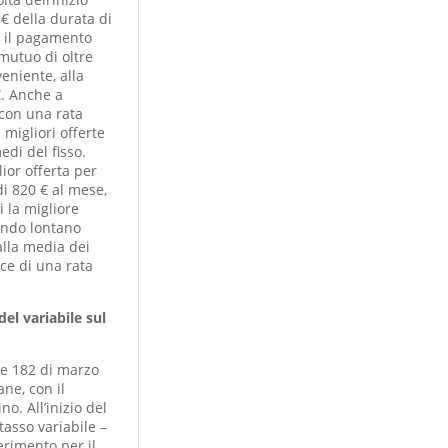
€ della durata di
on il pagamento
mutuo di oltre
eniente, alla
€. Anche a
 con una rata
 migliori offerte
edi del fisso.
lior offerta per
i 820 € al mese,
i la migliore
nendo lontano
alla media dei
ce di una rata
del variabile sul
tre 182 di marzo
ne, con il
o. All’inizio del
 tasso variabile –
ferimento per il