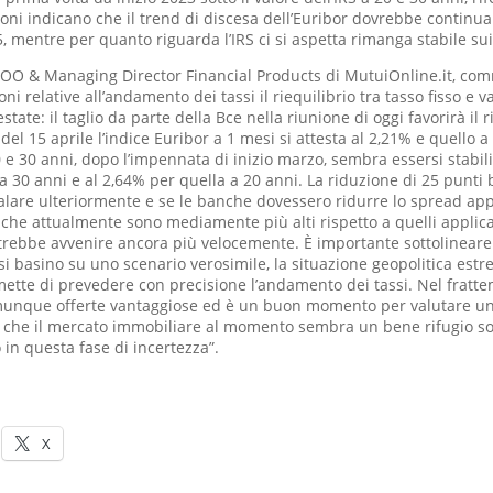
zioni indicano che il trend di discesa dell’Euribor dovrebbe continua
 mentre per quanto riguarda l’IRS ci si aspetta rimanga stabile sui 
COO & Managing Director Financial Products di MutuiOnline.it, co
oni relative all’andamento dei tassi il riequilibrio tra tasso fisso e 
estate: il taglio da parte della Bce nella riunione di oggi favorirà il
 del 15 aprile l’indice Euribor a 1 mesi si attesta al 2,21% e quello a
0 e 30 anni, dopo l’impennata di inizio marzo, sembra essersi stabili
a 30 anni e al 2,64% per quella a 20 anni. La riduzione di 25 punti 
calare ulteriormente e se le banche dovessero ridurre lo spread app
 che attualmente sono mediamente più alti rispetto a quelli applicati
potrebbe avvenire ancora più velocemente. È importante sottolineare
si basino su uno scenario verosimile, la situazione geopolitica es
ette di prevedere con precisione l’andamento dei tassi. Nel fratt
nque offerte vantaggiose ed è un buon momento per valutare un
o che il mercato immobiliare al momento sembra un bene rifugio so
 in questa fase di incertezza”.
X