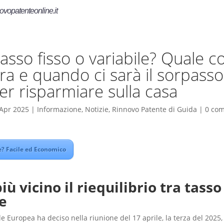
ovopatenteonline.it
tasso fisso o variabile? Quale c
ora e quando ci sarà il sorpasso
er risparmiare sulla casa
Apr 2025
|
Informazione
,
Notizie
,
Rinnovo Patente di Guida
|
0 co
? Facile ed Economico
iù vicino il riequilibrio tra tasso
le
e Europea ha deciso nella riunione del 17 aprile, la terza del 2025, 