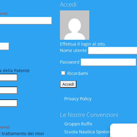
Accedi
orio)
Effettua il login al sito.
Nome utente
Password
 della Patente
Ricordami
Privacy Policy
Le Nostre Convenzioni
Gruppo Ruffo
torio)
Scuola Nautica Spotornoli
 trattamento dei miei