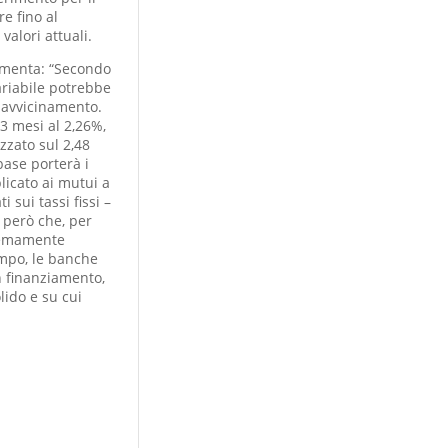
re fino al
valori attuali.
mmenta: “Secondo
variabile potrebbe
 riavvicinamento.
 3 mesi al 2,26%,
zzato sul 2,48
base porterà i
licato ai mutui a
 sui tassi fissi –
 però che, per
tremamente
empo, le banche
 finanziamento,
lido e su cui