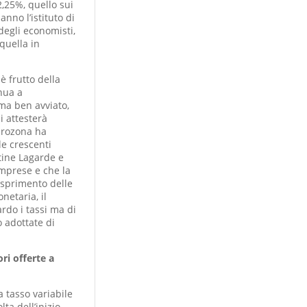
2,25%, quello sui
anno l’istituto di
 degli economisti,
quella in
è frutto della
nua a
rma ben avviato,
i attesterà
eurozona ha
e crescenti
tine Lagarde e
imprese e che la
asprimento delle
netaria, il
rdo i tassi ma di
o adottate di
ri offerte a
a tasso variabile
ta dell’inizio