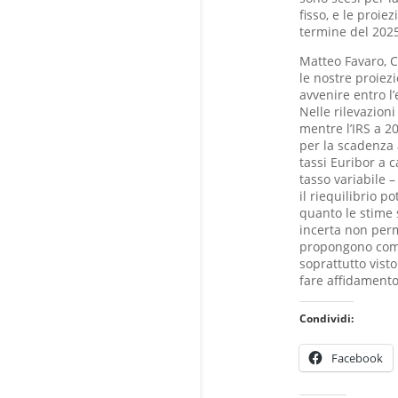
fisso, e le proie
termine del 2025,
Matteo Favaro, 
le nostre proiezi
avvenire entro l’
Nelle rilevazioni
mentre l’IRS a 2
per la scadenza 
tassi Euribor a 
tasso variabile –
il riequilibrio 
quanto le stime 
incerta non perm
propongono comu
soprattutto vist
fare affidamento
Condividi:
Facebook