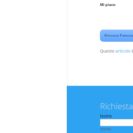
Mi piace:
Rinnovo Patente
Questo
articolo
è
Richiesta
Nome
Nome