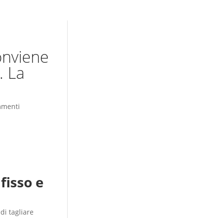
onviene
. La
mmenti
 fisso e
di tagliare