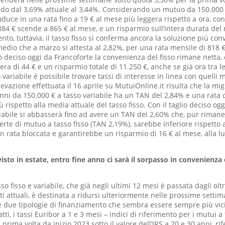
do dal 3,69% attuale al 3,44%. Considerando un mutuo da 150.000 
raduce in una rata fino a 19 € al mese più leggera rispetto a ora, c
84 € scende a 865 € al mese, e un risparmio sull’intera durata del 
to, tuttavia, il tasso fisso si conferma ancora la soluzione più conv
edio che a marzo si attesta al 2,82%, per una rata mensile di 818 
io deciso oggi da Francoforte la convenienza del fisso rimane netta,
ra di 44 € e un risparmio totale di 11.250 €, anche se già ora tra le
variabile è possibile trovare tassi di interesse in linea con quelli m
ilevazione effettuata il 16 aprile su MutuiOnline.it risulta che la mig
ni da 150.000 € a tasso variabile ha un TAN del 2,84% e una rata d
 rispetto alla media attuale del tasso fisso. Con il taglio deciso ogg
ariabile si abbasserà fino ad avere un TAN del 2,60% che, pur rima
ferte di mutuo a tasso fisso (TAN 2,19%), sarebbe inferiore rispetto 
n rata bloccata e garantirebbe un risparmio di 16 € al mese, alla lu
visto in estate, entro fine anno ci sarà il sorpasso in convenienza 
sso fisso e variabile, che già negli ultimi 12 mesi è passata dagli ol
i attuali, è destinata a ridursi ulteriormente nelle prossime settima
le due tipologie di finanziamento che sembra essere sempre più vicin
tti, i tassi Euribor a 1 e 3 mesi – indici di riferimento per i mutui a
 prima volta da inizio 2023 sotto il valore dell’IRS a 20 e 30 anni, ri