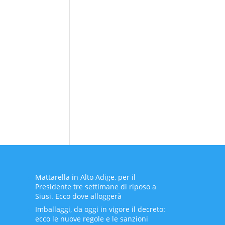
Mattarella in Alto Adige, per il
Presidente tre settimane di riposo a
Siusi. Ecco dove alloggerà
Imballaggi, da oggi in vigore il decreto:
ecco le nuove regole e le sanzioni