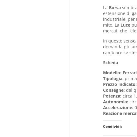
La
Borsa
sembra 
estensione di ga
industriale; per
mito. La
Luce
può
mercati che l’ele
In questo senso, 
domanda più amp
cambiare se ste
Scheda
Modello:
Ferrar
Tipologia:
prim
Prezzo indicato:
Consegne:
dal q
Potenza:
circa 1
Autonomia:
cir
Accelerazione:
0
Reazione merca
Condividi: