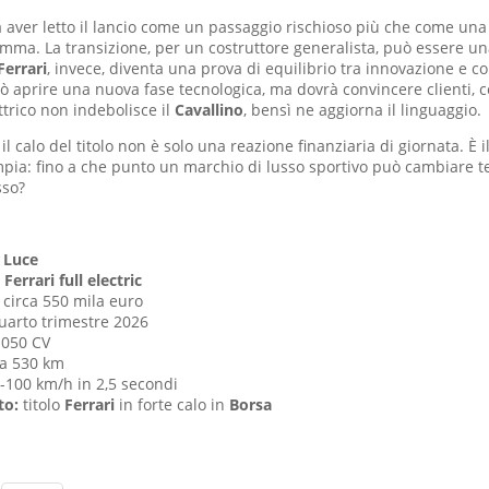
aver letto il lancio come un passaggio rischioso più che come una
mma. La transizione, per un costruttore generalista, può essere un
Ferrari
, invece, diventa una prova di equilibrio tra innovazione e c
 aprire una nuova fase tecnologica, ma dovrà convincere clienti, co
ttrico non indebolisce il
Cavallino
, bensì ne aggiorna il linguaggio.
il calo del titolo non è solo una reazione finanziaria di giornata. È 
ia: fino a che punto un marchio di lusso sportivo può cambiare t
sso?
i Luce
a
Ferrari full electric
circa 550 mila euro
uarto trimestre 2026
.050 CV
ca 530 km
-100 km/h in 2,5 secondi
to:
titolo
Ferrari
in forte calo in
Borsa