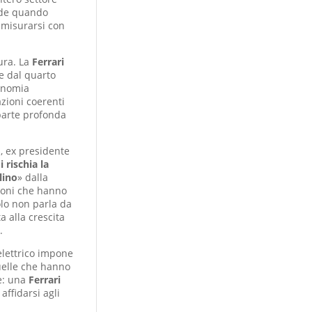
ade quando
 misurarsi con
ura. La
Ferrari
e dal quarto
tonomia
azioni coerenti
parte profonda
o
, ex presidente
i rischia la
lino
» dalla
zioni che hanno
lo non parla da
a alla crescita
.
’elettrico impone
quelle che hanno
le: una
Ferrari
affidarsi agli