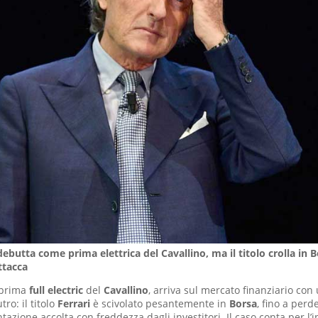
debutta come prima elettrica del Cavallino, ma il titolo crolla in B
tacca
 prima
full electric
del
Cavallino
, arriva sul mercato finanziario con
tro: il titolo
Ferrari
è scivolato pesantemente in
Borsa
, fino a perde
azione accolta con freddezza dagli investitori. Il caso conta per l’i