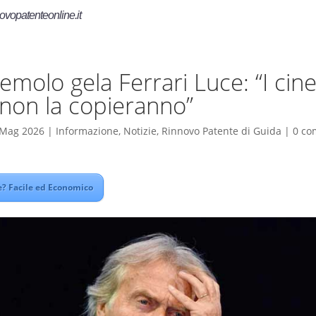
ovopatenteonline.it
molo gela Ferrari Luce: “I cine
non la copieranno”
 Mag 2026
|
Informazione
,
Notizie
,
Rinnovo Patente di Guida
|
0 co
? Facile ed Economico