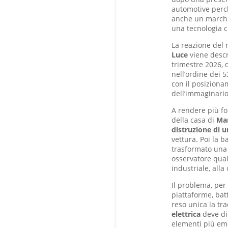
automotive perch
anche un marchio
una tecnologia c
La reazione del 
Luce
viene descr
trimestre 2026, q
nell’ordine dei 
con il posizion
dell’immaginari
A rendere più for
della casa di
Mar
distruzione di 
vettura. Poi la b
trasformato una
osservatore qual
industriale, alla
Il problema, per 
piattaforme, bat
reso unica la tr
elettrica
deve dim
elementi più emo