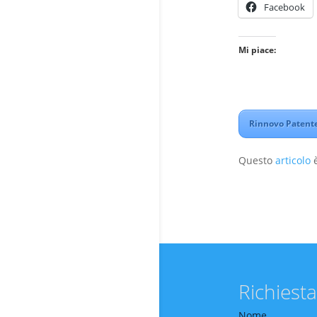
Facebook
Mi piace:
Rinnovo Patente
Questo
articolo
è
Richiesta
Nome