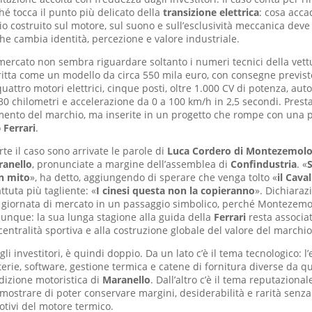
é tocca il punto più delicato della
transizione elettrica
: cosa acc
 costruito sul motore, sul suono e sull’esclusività meccanica deve
he cambia identità, percezione e valore industriale.
mercato non sembra riguardare soltanto i numeri tecnici della vett
itta come un modello da circa 550 mila euro, con consegne previst
uattro motori elettrici, cinque posti, oltre 1.000 CV di potenza, au
530 chilometri e accelerazione da 0 a 100 km/h in 2,5 secondi. Prest
amento del marchio, ma inserite in un progetto che rompe con una 
o
Ferrari
.
te il caso sono arrivate le parole di
Luca Cordero di Montezemol
anello
, pronunciate a margine dell’assemblea di
Confindustria
. «
S
un mito
», ha detto, aggiungendo di sperare che venga tolto «
il Caval
attuta più tagliente: «
I cinesi questa non la copieranno
». Dichiara
 giornata di mercato in un passaggio simbolico, perché Montezemo
unque: la sua lunga stagione alla guida della
Ferrari
resta associat
 centralità sportiva e alla costruzione globale del valore del marchio
gli investitori, è quindi doppio. Da un lato c’è il tema tecnologico: l
terie, software, gestione termica e catene di fornitura diverse da 
adizione motoristica di
Maranello
. Dall’altro c’è il tema reputaziona
ostrare di poter conservare margini, desiderabilità e rarità senza 
tivi del motore termico.