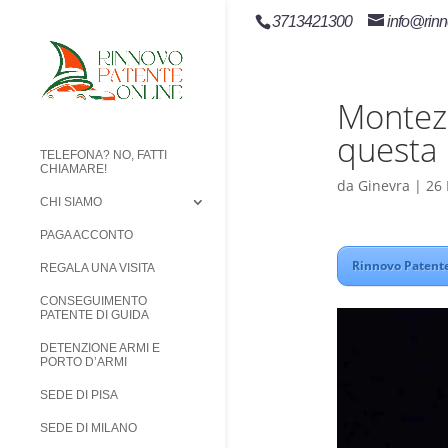
3713421300
info@rinn
Monteze
questa 
TELEFONA? NO, FATTI
CHIAMARE!
da
Ginevra
|
26
CHI SIAMO
PAGA ACCONTO
Rinnovo Patente
REGALA UNA VISITA
CONSEGUIMENTO
PATENTE DI GUIDA
DETENZIONE ARMI E
PORTO D’ARMI
SEDE DI PISA
SEDE DI MILANO