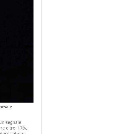
orsa e
 un segnale
re oltre il 7%,
ntero settore