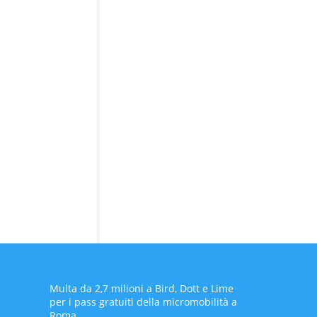
Multa da 2,7 milioni a Bird, Dott e Lime
per i pass gratuiti della micromobilità a
Roma