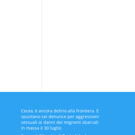
Ceuta, è ancora delirio alla frontiera. E
spuntano sei denunce per aggressioni
sessuali ai danni dei migranti sbarcati
in massa il 30 luglio