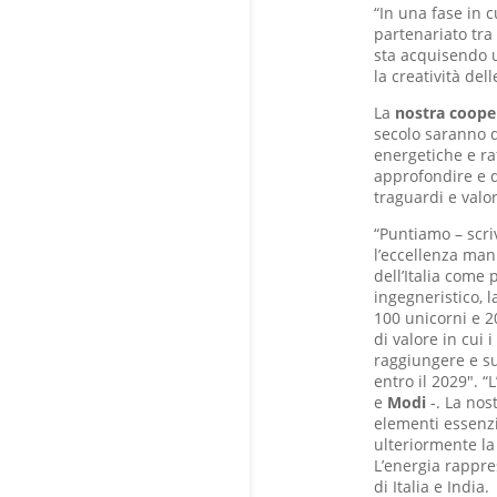
“In una fase in 
partenariato tra I
sta acquisendo 
la creatività del
La
nostra coope
secolo saranno d
energetiche e raf
approfondire e di
traguardi e valo
“Puntiamo – scr
l’eccellenza man
dell’Italia come 
ingegneristico, l
100 unicorni e 2
di valore in cui 
raggiungere e su
entro il 2029″. 
e
Modi
-. La nos
elementi essenzia
ulteriormente la 
L’energia rappre
di Italia e India.