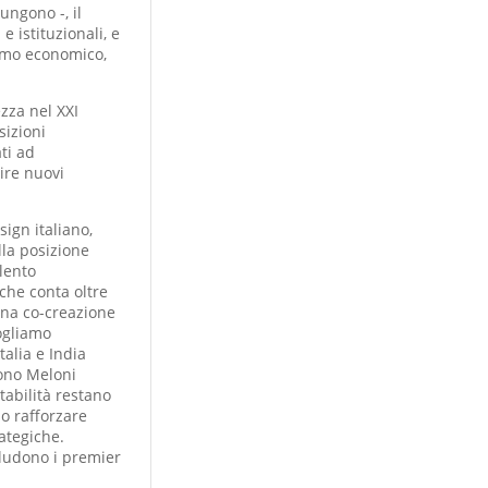
ungono -, il
 e istituzionali, e
smo economico,
zza nel XXI
sizioni
ti ad
uire nuovi
sign italiano,
lla posizione
alento
 che conta oltre
una co-creazione
Vogliamo
alia e India
vono Meloni
tabilità restano
no rafforzare
rategiche.
cludono i premier