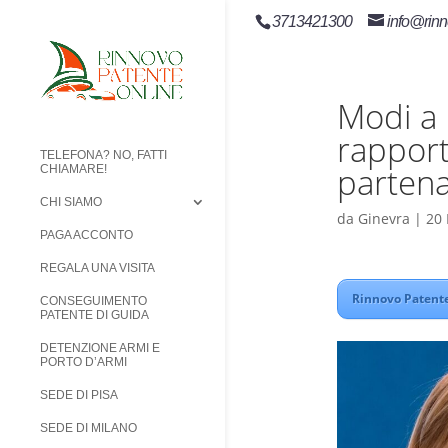
3713421300
info@rinn
Modi a 
rapport
TELEFONA? NO, FATTI
partena
CHIAMARE!
CHI SIAMO
da
Ginevra
|
20
PAGA ACCONTO
REGALA UNA VISITA
Rinnovo Patente
CONSEGUIMENTO
PATENTE DI GUIDA
DETENZIONE ARMI E
PORTO D’ARMI
SEDE DI PISA
SEDE DI MILANO