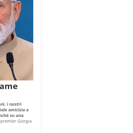
egame
ni, i nostri
ale amicizia a
onché su una
a premier Giorgia