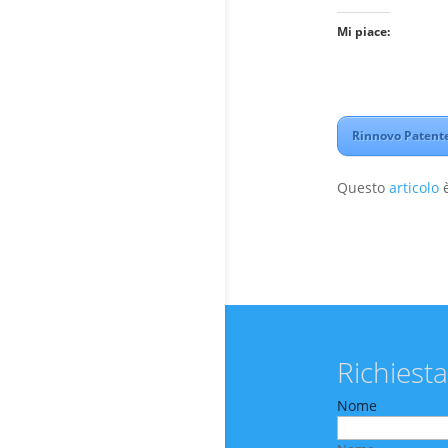
Mi piace:
Rinnovo Patente
Questo
articolo
è
Richiesta
Nome