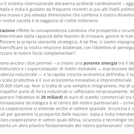
cui il sistema internazionale attraversa profondi cambiamenti – aggi
talia e India è guidato da frequenti incontri ai più alti livelli politici
una nuova e più elevata dimensione che combina il nostro dinami
le nostre società e la saggezza di civiltà millenarie.
razione
riflette la consapevolezza condivisa che prosperità e sicure
eterminate dalla capacità delle Nazioni di innovare, gestire le tran
forzare la propria sovranità strategica. A tal fine, ci siamo impegna
versificare la nostra relazione bilaterale, con l’obiettivo di perseg
rizzare le nostre forze complementari”.
ivono ancora i due premier – a creare una
potente sinergia
tra il de
ifatturiera e i supercomputer di livello mondiale — espressione de
potenza industriale — e la rapida crescita economica dell’India, il t
a scala produttiva e il suo ecosistema innovativo e imprenditoriale,
00.000 start-up. Non si tratta di una semplice integrazione, ma di 
i rispettivi punti di forza industriali si rafforzano reciprocamente. 
perare l’obiettivo di
20 miliardi
di euro di scambi commerciali tra It
“L’innovazione tecnologica è al centro del nostro partenariato – scri
tra cooperazione si estende anche al settore spaziale. Sicurezza e s
li per garantire la prosperità delle Nazioni. Italia e India intendo
loro cooperazione in settori quali difesa, sicurezza e tecnologie st
senta un altro pilastro fondamentale del nostro partenariato” con