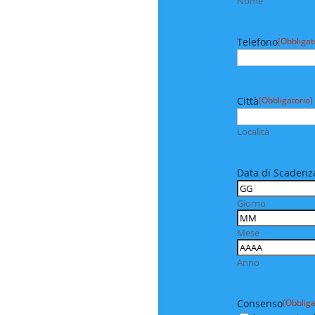
Nome
Telefono
(Obbligat
Città
(Obbligatorio)
Località
Data di Scadenza
Giorno
Mese
Anno
Consenso
(Obbliga