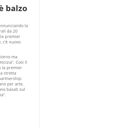
è balzo
 annunciando la
rali da 20
la premier
, c’è nuovo
 giorno ma
icizia”. Così il
n la premier
a stretta
 partnership:
iano per arte,
ono basati sul
ia”.