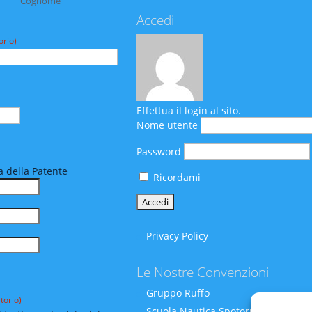
Cognome
Accedi
orio)
Effettua il login al sito.
Nome utente
Password
 della Patente
Ricordami
Privacy Policy
Le Nostre Convenzioni
Gruppo Ruffo
torio)
Scuola Nautica Spotornoli