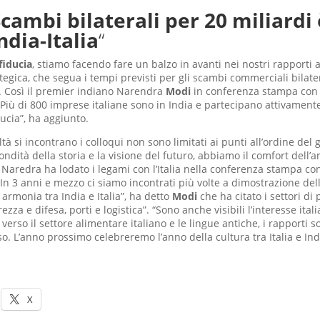
cambi bilaterali per 20 miliardi 
ndia-Italia
“
fiducia
, stiamo facendo fare un balzo in avanti nei nostri rapporti
tegica, che segua i tempi previsti per gli scambi commerciali bilate
”. Così il premier indiano Narendra
Modi
in conferenza stampa con 
“Più di 800 imprese italiane sono in India e partecipano attivamente
ucia”, ha aggiunto.
à si incontrano i colloqui non sono limitati ai punti all’ordine del
fondità della storia e la visione del futuro, abbiamo il comfort dell’am
Naredra ha lodato i legami con l’Italia nella conferenza stampa co
“In 3 anni e mezzo ci siamo incontrati più volte a dimostrazione dell
armonia tra India e Italia”, ha detto
Modi
che ha citato i settori di
ezza e difesa, porti e logistica”. “Sono anche visibili l’interesse ital
 verso il settore alimentare italiano e le lingue antiche, i rapporti s
o. L’anno prossimo celebreremo l’anno della cultura tra Italia e Ind
X