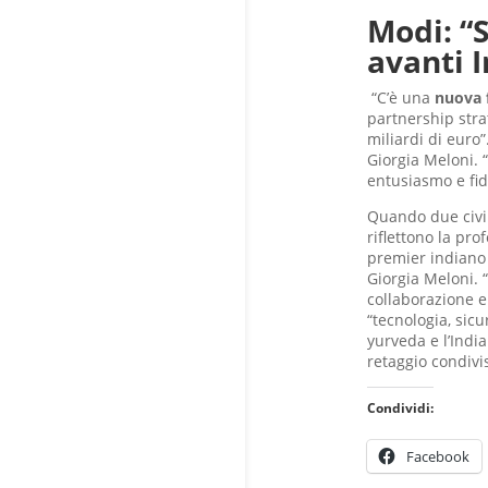
Modi: “S
avanti I
“C’è una
nuova 
partnership stra
miliardi di euro
Giorgia Meloni. 
entusiasmo e fid
Quando due civilt
riflettono la pro
premier indiano 
Giorgia Meloni. 
collaborazione e 
“tecnologia, sicur
yurveda e l’India
retaggio condivis
Condividi:
Facebook