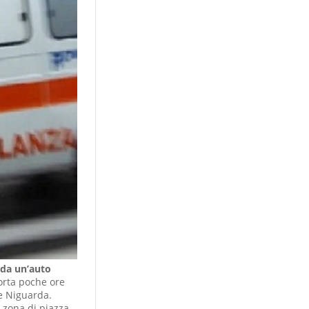
 da un’auto
rta poche ore
le Niguarda.
a zona di piazza