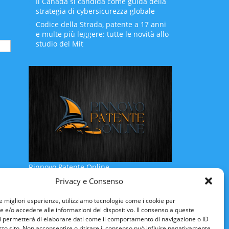
Il Canada si candida come guida della
strategia di cybersicurezza globale
Codice della Strada, patente a 17 anni
e multe più leggere: tutte le novità allo
studio del Mit
Rinnovo Patente Online
Privacy e Consenso
le migliori esperienze, utilizziamo tecnologie come i cookie per
e/o accedere alle informazioni del dispositivo. Il consenso a queste
i permetterà di elaborare dati come il comportamento di navigazione o ID
sto sito. Non acconsentire o ritirare il consenso può influire negativamente