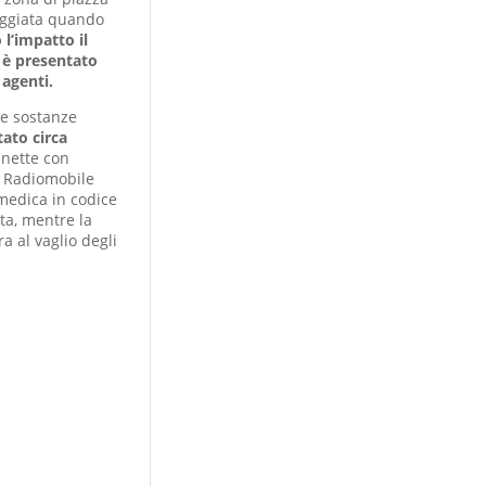
eggiata quando
l’impatto il
 è presentato
 agenti.
lle sostanze
tato circa
anette con
el Radiomobile
omedica in codice
ta, mentre la
a al vaglio degli