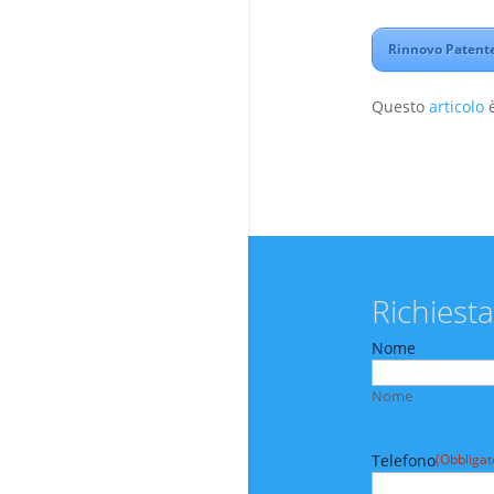
Rinnovo Patente
Questo
articolo
è
Richiesta
Nome
Nome
Telefono
(Obbligat