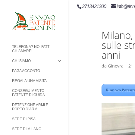
3713421300
info@rinn
Milano,
sulle s
TELEFONA? NO, FATTI
anni
CHIAMARE!
CHI SIAMO
da
Ginevra
|
21
PAGA ACCONTO
REGALA UNA VISITA
Rinnovo Patente
CONSEGUIMENTO
PATENTE DI GUIDA
DETENZIONE ARMI E
PORTO D’ARMI
SEDE DI PISA
SEDE DI MILANO