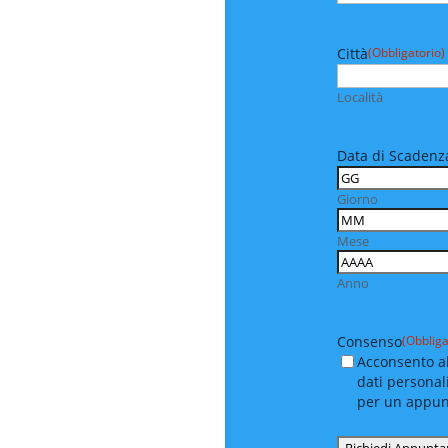
Città
(Obbligatorio)
Località
Data di Scadenza
Giorno
Mese
Anno
Consenso
(Obbliga
Acconsento al
dati personal
per un appu