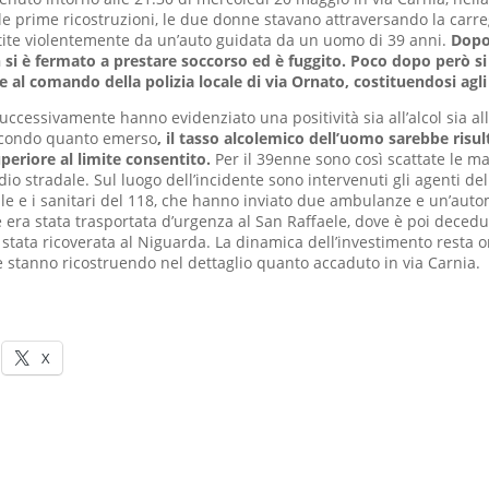
e prime ricostruzioni, le due donne stavano attraversando la carr
tite violentemente da un’auto guidata da un uomo di 39 anni.
Dopo 
si è fermato a prestare soccorso ed è fuggito. Poco dopo però si
l comando della polizia locale di via Ornato, costituendosi agli
 successivamente hanno evidenziato una positività sia all’alcol sia a
econdo quanto emerso
, il tasso alcolemico dell’uomo sarebbe risul
periore al limite consentito.
Per il 39enne sono così scattate le m
dio stradale. Sul luogo dell’incidente sono intervenuti gli agenti d
cale e i sanitari del 118, che hanno inviato due ambulanze e un’aut
 era stata trasportata d’urgenza al San Raffaele, dove è poi decedu
 stata ricoverata al Niguarda. La dinamica dell’investimento resta or
he stanno ricostruendo nel dettaglio quanto accaduto in via Carnia.
X