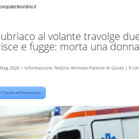
ovopatenteonline.it
 ubriaco al volante travolge due
trisce e fugge: morta una donna
 Mag 2026
|
Informazione
,
Notizie
,
Rinnovo Patente di Guida
|
0 co
? Facile ed Economico