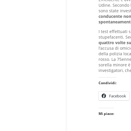
Udine. Secondo l
sono state inves
conducente non 
spontaneamente a
I test effettuati
stupefacenti. S
quattro volte su
l’accusa di omici
della polizia lo
rosso. La 75enne
sorella minore è
investigatori, c
Condividi:
Facebook
Mi piace: