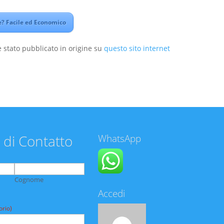
? Facile ed Economico
 stato pubblicato in origine su
questo sito internet
 di Contatto
WhatsApp
Cognome
Accedi
orio)