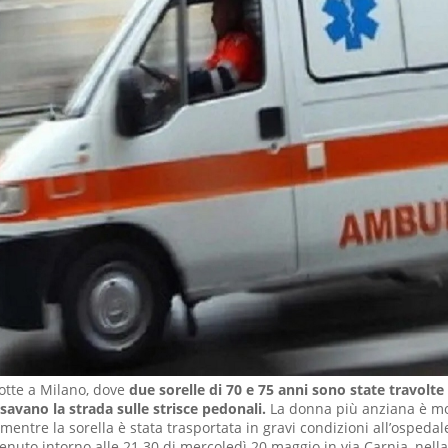
otte a Milano, dove
due sorelle di 70 e 75 anni sono state travolte
avano la strada sulle strisce pedonali.
La donna più anziana è mo
 mentre la sorella è stata trasportata in gravi condizioni all’ospeda
venuto intorno alle 21.30 di mercoledì 20 maggio in via Carnia, nell