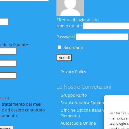
Effettua il login al sito.
Nome utente
Password
 della Patente
Ricordami
Privacy Policy
Le Nostre Convenzioni
Gruppo Ruffo
torio)
Scuola Nautica Spotornoli
 trattamento dei miei
i e ad essere contattato
Officine Ottiche Italiane (Liguria-
Per fornire 
Piemonte)
ntamento
memorizzare 
Autoscuola Online
tecnologie c
unici su que