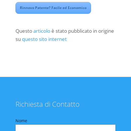
corso…
Rinnovo Patente? Facile ed Economico
Questo
articolo
è stato pubblicato in origine
su
questo sito internet
Richiesta di Contatto
Nome