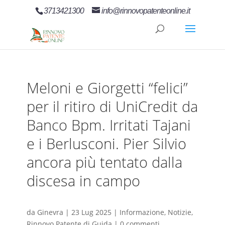
3713421300
info@rinnovopatenteonline.it
Meloni e Giorgetti “felici”
per il ritiro di UniCredit da
Banco Bpm. Irritati Tajani
e i Berlusconi. Pier Silvio
ancora più tentato dalla
discesa in campo
da
Ginevra
|
23 Lug 2025
|
Informazione
,
Notizie
,
Rinnovo Patente di Guida
|
0 commenti