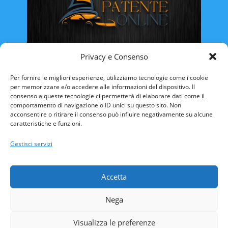
Privacy e Consenso
Rinnovo Patente Online
Per fornire le migliori esperienze, utilizziamo tecnologie come i cookie
per memorizzare e/o accedere alle informazioni del dispositivo. Il
consenso a queste tecnologie ci permetterà di elaborare dati come il
comportamento di navigazione o ID unici su questo sito. Non
acconsentire o ritirare il consenso può influire negativamente su alcune
caratteristiche e funzioni.
ABRUZZO
BASILICATA
CALABRIA
Gestisci servizi
CAMPANIA
EMILIA ROMAGNA
FRIULI VENEZIA-GIULIA
LAZIO
LIGURIA
Accetta
LOMBARDIA
MARCHE
MOLISE
Nega
PIEMONTE
PUGLIA
SARDEGNA
SICILIA
TOSCANA
TRENTINO ALTO-ADIGE
Visualizza le preferenze