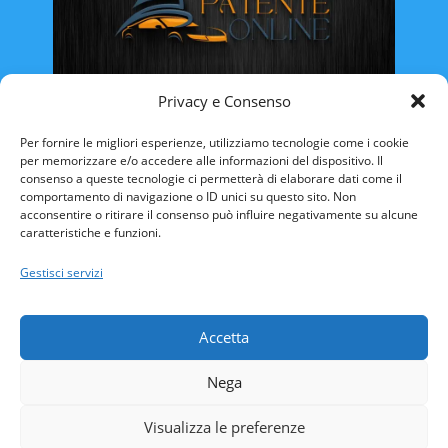
Privacy e Consenso
Rinnovo Patente Online
Per fornire le migliori esperienze, utilizziamo tecnologie come i cookie
per memorizzare e/o accedere alle informazioni del dispositivo. Il
consenso a queste tecnologie ci permetterà di elaborare dati come il
comportamento di navigazione o ID unici su questo sito. Non
acconsentire o ritirare il consenso può influire negativamente su alcune
caratteristiche e funzioni.
ABRUZZO
BASILICATA
CALABRIA
Gestisci servizi
CAMPANIA
EMILIA ROMAGNA
FRIULI VENEZIA-GIULIA
LAZIO
LIGURIA
Accetta
LOMBARDIA
MARCHE
MOLISE
Nega
PIEMONTE
PUGLIA
SARDEGNA
SICILIA
TOSCANA
TRENTINO ALTO-ADIGE
Visualizza le preferenze