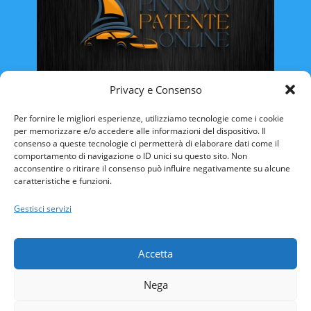
Privacy e Consenso
Rinnovo Patente Online
Per fornire le migliori esperienze, utilizziamo tecnologie come i cookie
per memorizzare e/o accedere alle informazioni del dispositivo. Il
consenso a queste tecnologie ci permetterà di elaborare dati come il
comportamento di navigazione o ID unici su questo sito. Non
acconsentire o ritirare il consenso può influire negativamente su alcune
caratteristiche e funzioni.
ABRUZZO
BASILICATA
CALABRIA
Gestisci servizi
CAMPANIA
EMILIA ROMAGNA
FRIULI VENEZIA-GIULIA
LAZIO
LIGURIA
Accetta
LOMBARDIA
MARCHE
MOLISE
Nega
PIEMONTE
PUGLIA
SARDEGNA
SICILIA
TOSCANA
TRENTINO ALTO-ADIGE