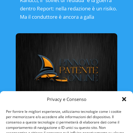
Ranucci, il “soviet di Teulada” e la guerra
dentro Report: nella redazione è un risiko.
Ma il conduttore è ancora a galla
Privacy e Consenso
Rinnovo Patente Online
Per fornire le migliori esperienze, utilizziamo tecnologie come i cookie
per memorizzare e/o accedere alle informazioni del dispositivo. Il
consenso a queste tecnologie ci permetterà di elaborare dati come il
comportamento di navigazione o ID unici su questo sito. Non
acconsentire o ritirare il consenso può influire negativamente su alcune