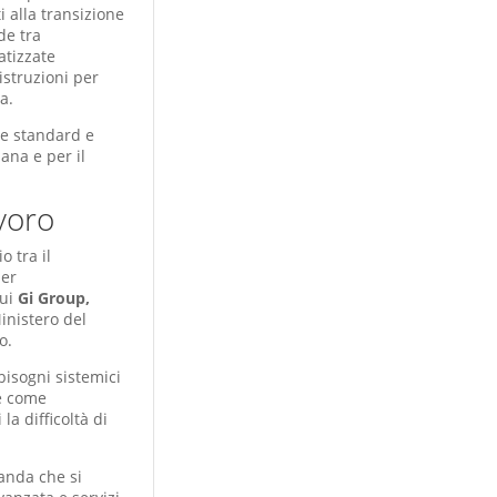
 alla transizione
ide tra
atizzate
istruzioni per
a.
are standard e
bana e per il
voro
o tra il
ner
cui
Gi Group,
Ministero del
o.
isogni sistemici
re come
 la difficoltà di
anda che si