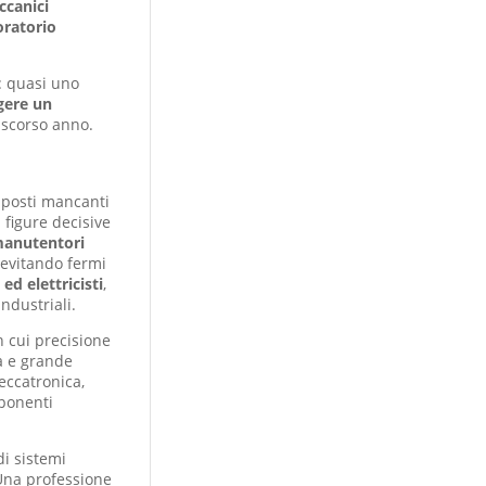
ccanici
oratorio
: quasi uno
lgere un
 scorso anno.
i posti mancanti
: figure decisive
anutentori
 evitando fermi
 ed elettricisti
,
industriali.
in cui precisione
a e grande
eccatronica,
mponenti
i sistemi
 Una professione