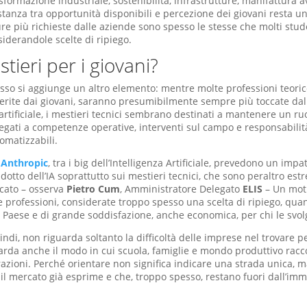
sformazione industriale, sostenibilità, infrastrutture, manifattura a
stanza tra opportunità disponibili e percezione dei giovani resta u
igure più richieste dalle aziende sono spesso le stesse che molti stu
siderandole scelte di ripiego.
tieri per i giovani?
so si aggiunge un altro elemento: mentre molte professioni teorico
erite dai giovani, saranno presumibilmente sempre più toccate dal
 artificiale, i mestieri tecnici sembrano destinati a mantenere un ru
egati a competenze operative, interventi sul campo e responsabilit
omatizzabili.
i
Anthropic
, tra i big dell’Intelligenza Artificiale, prevedono un impa
otto dell’IA soprattutto sui mestieri tecnici, che sono peraltro e
rcato – osserva
Pietro Cum
, Amministratore Delegato
ELIS
– Un moti
e professioni, considerate troppo spesso una scelta di ripiego, qu
l Paese e di grande soddisfazione, anche economica, per chi le svol
indi, non riguarda soltanto la difficoltà delle imprese nel trovare 
uarda anche il modo in cui scuola, famiglie e mondo produttivo racc
azioni. Perché orientare non significa indicare una strada unica, ma
il mercato già esprime e che, troppo spesso, restano fuori dall’imm