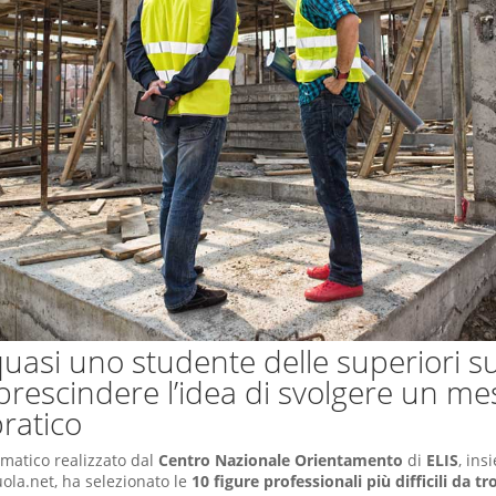
quasi uno studente delle superiori s
prescindere l’idea di svolgere un me
ratico
ematico realizzato dal
Centro Nazionale Orientamento
di
ELIS
, ins
uola.net, ha selezionato le
10 figure professionali più difficili da tr