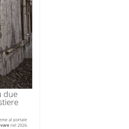
u due
stiere
ieme al portale
ovare
nel 2026.