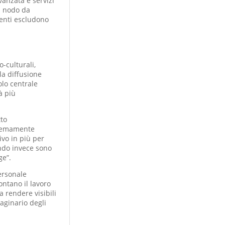
vanzata e servizi
n nodo da
denti escludono
-culturali,
la diffusione
olo centrale
à più
tto
stremamente
vo in più per
ando invece sono
ge”.
personale
ontano il lavoro
 rendere visibili
aginario degli