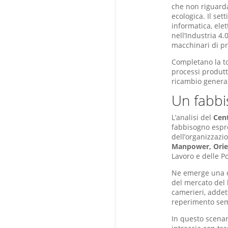
che non riguarda
ecologica. Il se
informatica, ele
nell’Industria 4
macchinari di p
Completano la t
processi produtti
ricambio generaz
Un fabbi
L’analisi del
Cen
fabbisogno espr
dell’organizzazio
Manpower, Orie
Lavoro e delle P
Ne emerge una c
del mercato del 
camerieri, addetti
reperimento sem
In questo scenar