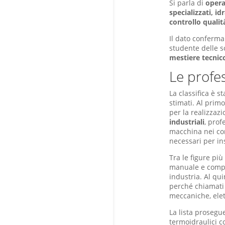
Si parla di
operai
specializzati, i
controllo quali
Il dato conferma
studente delle s
mestiere tecnic
Le profes
La classifica è s
stimati. Al prim
per la realizzazi
industriali
, prof
macchina nei com
necessari per ins
Tra le figure più
manuale e compet
industria. Al qui
perché chiamati 
meccaniche, elet
La lista prosegue
termoidraulici co