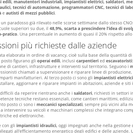
 edili, manutentori industriali, impiantisti elettrici, saldatori, me
draulici, tecnici di automazione, programmatori CNC, tecnici di lab
tà
e
autisti di mezzi pubblici
.
 un paradosso già rilevato nelle scorse settimane dallo stesso CNO
cuole superiori su due, il
48,9%, scarta a prescindere l’idea di svo
o-pratico
. Una percentuale in aumento di quasi il 20% rispetto allo
sioni più richieste dalle aziende
tata elaborata in ordine di vacancy, cioè sulla base della quantità d
o posto figurano gli
operai edili
, inclusi
carpentieri
ed
escavatoristi
one di cantieri, infrastrutture e interventi sul territorio. Seguono i
m
essionisti chiamati a supervisionare e riparare linee di produzione,
parti manifatturieri. Al terzo posto ci sono gli
impiantisti elettrici
tallare, aggiornare e riparare impianti in abitazioni, aziende e siti 
 difficili da reperire rientrano anche i
saldatori
, richiesti in settori 
enze tecniche restano essenziali, come cantieri marittimi, edilizi
nto posto ci sono i
meccanici specializzati
, sempre più vicini alla m
a intervenire su veicoli e macchinari complessi che integrano co
triche ed elettroniche.
 con gli
impiantisti idraulici,
oggi impegnati anche nella gestione d
llegati all’efficientamento energetico degli edifici e delle aziende.