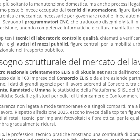
 più soltanto la manutenzione domestica, ma anche processi legati
ttimo posto è invece occupato dai
tecnici di automazione
, figure ibr
ttronica e meccanica, necessarie per governare robot e linee autom
.0. Seguono i
programmatori CNC
, che traducono disegni digitali in 
recisione, unendo competenze informatiche e cultura manifatturier
op ten i
tecnici di laboratorio controllo qualità
, chiamati a verific
vi, e gli
autisti di mezzi pubblici
, figure centrali per la mobilità ur
ionale nel trasporto pubblico.
sogno strutturale del mercato del la
tro Nazionale Orientamento ELIS
e di
Skuola.net
nasce dall’incroci
esso dalle 103 imprese del
Consorzio ELIS
e da altre aziende part
ne, i dati di grandi agenzie per il lavoro aderenti al Consorzio, tra 
nta, Randstad
e
Umana
, le statistiche della Piattaforma SIISL del 
olitiche Sociali e gli studi periodici di Unioncamere e Confcommerci
arenza non legata a mode temporanee o a singoli comparti, ma a b
lavoro. Rispetto all’edizione 2025, escono invece dalla top ten figu
 al retail, tecnici per impianti fotovoltaici e fibra ottica, per le quali
bra gradualmente ridursi.
io, le professioni tecnico-pratiche mostrano una continuità di dom