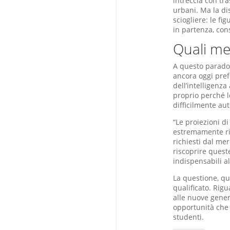
intreccia con tra
urbani. Ma la di
sciogliere: le f
in partenza, con
Quali mes
A questo parados
ancora oggi pref
dell’intelligenza
proprio perché l
difficilmente aut
“Le proiezioni d
estremamente rid
richiesti dal me
riscoprire quest
indispensabili a
La questione, qu
qualificato. Rig
alle nuove gener
opportunità che 
studenti.