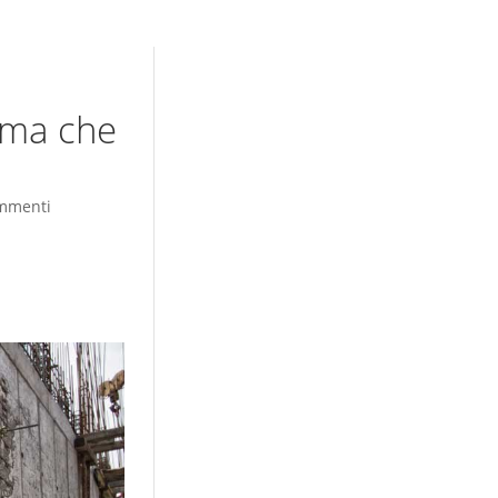
e ma che
mmenti