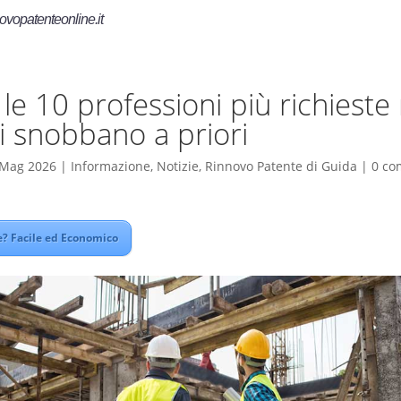
ovopatenteonline.it
 le 10 professioni più richiest
ni snobbano a priori
 Mag 2026
|
Informazione
,
Notizie
,
Rinnovo Patente di Guida
|
0 co
? Facile ed Economico