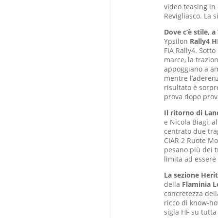
video teasing in 
Revigliasco. La 
Dove c’è stile, a
Ypsilon
Rally4 H
FIA Rally4. Sotto 
marce, la trazio
appoggiano a amm
mentre l’aderenza
risultato è sorp
prova dopo prov
Il ritorno di La
e Nicola Biagi, a
centrato due tra
CIAR 2 Ruote Mot
pesano più dei t
limita ad esser
La sezione Heri
della
Flaminia 
concretezza dell
ricco di know-ho
sigla HF su tutt