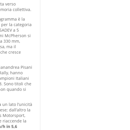
tta verso
moria collettiva.
rogramma è la
 per la categoria
 SADEV a 5
oni McPherson si
 da 330 mm,
sa, ma il
 che cresce
ianandrea Pisani
Rally, hanno
ampioni Italiani
. Sono titoli che
 non quando si
 un lato l’unicità
se; dall’altro la
is Motorsport,
e riaccende la
/h in 5,6