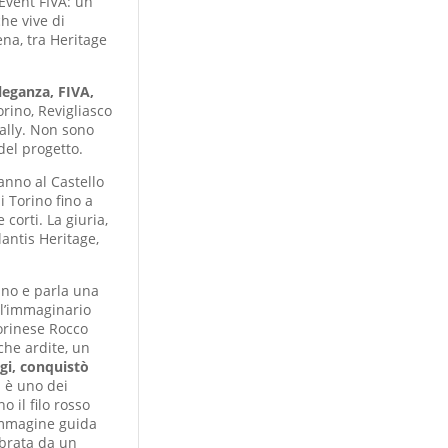
Event FIVA: un
he vive di
ena, tra Heritage
leganza, FIVA,
orino, Revigliasco
Rally. Non sono
del progetto.
ranno al Castello
i Torino fino a
 corti. La giuria,
lantis Heritage,
tano e parla una
ll’immaginario
torinese Rocco
che ardite, un
igi, conquistò
i è uno dei
o il filo rosso
 immagine guida
ebrata da un