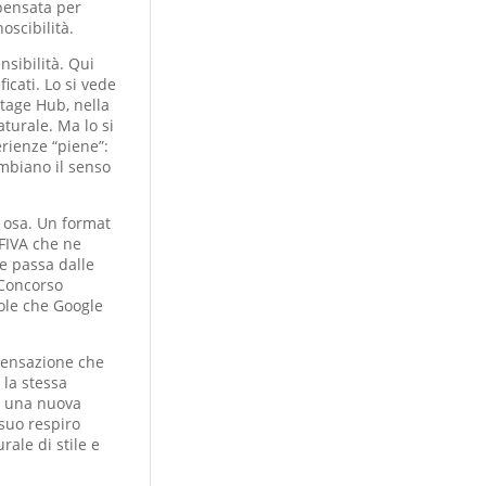
 pensata per
oscibilità.
nsibilità. Qui
icati. Lo si vede
itage Hub, nella
turale. Ma lo si
rienze “piene”:
ambiano il senso
i osa. Un format
FIVA che ne
ne passa dalle
 Concorso
role che Google
a sensazione che
 la stessa
re una nuova
suo respiro
rale di stile e