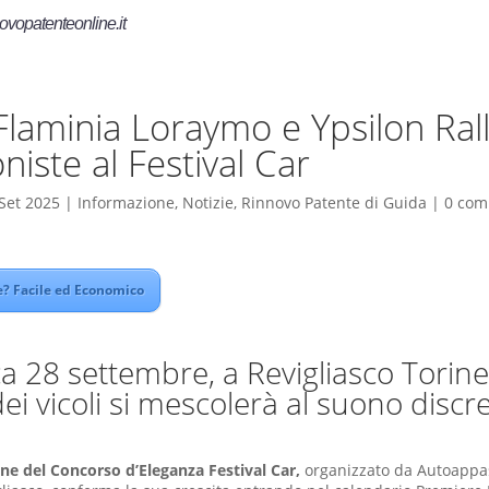
ovopatenteonline.it
Flaminia Loraymo e Ypsilon Ral
niste al Festival Car
Set 2025
|
Informazione
,
Notizie
,
Rinnovo Patente di Guida
|
0 com
? Facile ed Economico
 28 settembre, a Revigliasco Torines
dei vicoli si mescolerà al suono discr
one del Concorso d’Eleganza Festival Car,
organizzato da Autoappass