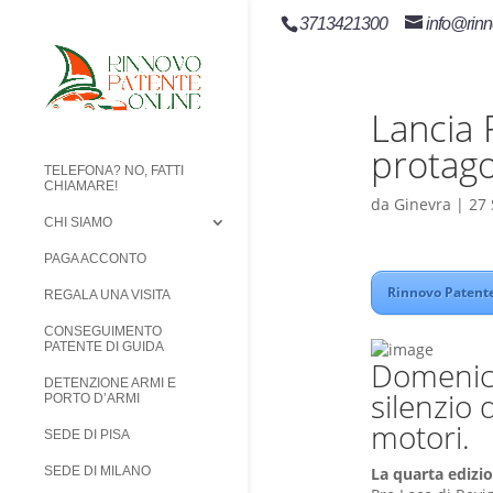
3713421300
info@rinn
Lancia 
protago
TELEFONA? NO, FATTI
CHIAMARE!
da
Ginevra
|
27 
CHI SIAMO
PAGA ACCONTO
Rinnovo Patente
REGALA UNA VISITA
CONSEGUIMENTO
PATENTE DI GUIDA
Domenica
DETENZIONE ARMI E
silenzio 
PORTO D’ARMI
motori.
SEDE DI PISA
La quarta edizi
SEDE DI MILANO