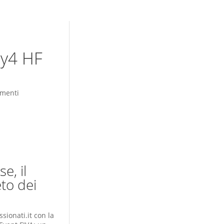
ly4 HF
menti
e, il
eto dei
ionati.it con la