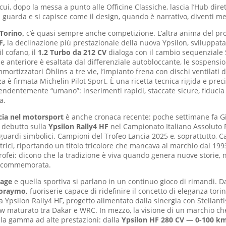
cui, dopo la messa a punto alle Officine Classiche, lascia l’Hub dire
si guarda e si capisce come il design, quando è narrativo, diventi me
 Torino,
c’è quasi sempre anche competizione. L’altra anima del p
F,
la declinazione più prestazionale della nuova Ypsilon, sviluppata
il cofano, il
1.2 Turbo da 212 CV
dialoga con il cambio sequenziale
ne anteriore è esaltata dal differenziale autobloccante, le sospensi
ortizzatori Öhlins a tre vie, l’impianto frena con dischi ventilati
 è firmata Michelin Pilot Sport. È una ricetta tecnica rigida e preci
rendentemente “umano”: inserimenti rapidi, staccate sicure, fiducia
a.
ncia nel motorsport
è anche cronaca recente: poche settimane fa G
l debutto sulla
Ypsilon Rally4 HF
nel Campionato Italiano Assoluto 
guardi simbolici. Campioni del Trofeo Lancia 2025 e, soprattutto, C
rici, riportando un titolo tricolore che mancava al marchio dal 1993
rofei: dicono che la tradizione è viva quando genera nuove storie,
e commemorata.
tage
e quella sportiva si parlano in un continuo gioco di rimandi. Da
Loraymo,
fuoriserie capace di ridefinire il concetto di eleganza torine
a Ypsilon Rally4 HF, progetto alimentato dalla sinergia con Stellant
w maturato tra Dakar e WRC. In mezzo, la visione di un marchio ch
a la gamma ad alte prestazioni: dalla
Ypsilon HF 280 CV — 0-100 km