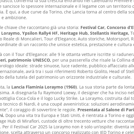
gliasco, conferma la sua crescita entrando nel calendario Premiere 
 sancisce lo spessore internazionale e il legame con un territorio c
a. È qui, a due curve da Torino, che Lancia torna al centro della sc
a e ambizione.
le chiave che raccontano già una storia:
Festival Car, Concorso d’E
 Loraymo, Ypsilon Rally4 HF, Heritage Hub, Stellantis Heritage,
T
lo Reale di Moncalieri, Tour d’Elegance, Auto storiche, Motorsport, 
ordinate di un racconto che unisce estetica, prestazione e cultura 
rà con il Tour d’Elegance: alle 9 le ottanta vetture iscritte si radune
ieri, patrimonio UNESCO,
per una passerella che risale la Collina d
 prologo ideale: strade sinuose, luce radente, pubblico affacciato alle
nternazionale, avrà tra i suoi riferimenti Roberto Giolito, Head of Stel
to della tutela del patrimonio un orizzonte industriale e culturale.
ta, la
Lancia Flaminia Loraymo (1960)
. La sua storia parte da lon
ima. A disegnarla fu Raymond Loewy, il designer che ha inciso ne
ottiglia Coca-Cola e il logo Lucky Strike. La Loraymo, costruita dal 
co tecnico di Nardi, è una coupé avveniristica: soluzioni aerodinami
nte”, il coraggio di sovvertire le regole.
Presentata al Salone di Par
ni.
Dopo una vita tra Europa e Stati Uniti, è rientrata a Torino e ogg
itage Hub di Mirafiori, custode di oltre trecento vetture che raccontan
na. Per il Festival Car 2025 la Loraymo non è solo un’ospite: diventa
ione, scelta attraverso un concorso realizzato con IED Torino e cel