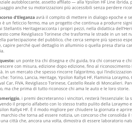
ziale autobloccante, assetto affilato — alla Ypsilon HF Line ibrida,
guaggio anche su motorizzazioni più accessibili senza perdere ricon
ncorso d’Eleganza
avrà il compito di mettere in dialogo epoche e se
n è un feticcio fermo, ma un progetto che continua a produrre signif
i Stellantis Heritageracconta i propri pezzi, nella didattica dell’Her
testo come Revigliasco Torinese che trasforma le strade in un set na
lla partecipazione del pubblico, che cerca sempre più spesso espe
e, capire perché quel dettaglio in alluminio o quella presa d’aria c
ia.
 questo:
un ponte tra chi disegna e chi guida, tra chi conserva e ch
escere con misura, edizione dopo edizione, fino al riconoscimento 
ità. In un mercato che spesso rincorre l’algoritmo, qui l’indicizzazio
che: Torino, Lancia, Heritage, Ypsilon Rally4 HF, Flaminia Loraymo,
val Car, FIVA, Revigliasco Torinese, Castello Reale di Moncalieri. Pa
o, ma che prima di tutto riconosce chi ama le auto e le loro storie.
omeriggio
, i premi decreteranno i vincitori, resterà l’essenziale: l
ivendo il proprio alfabeto con lo stesso tratto pulito della Loraymo e
silon Rally4 HF. È il modo migliore per chiudere la giornata e apri
 marchio che torna ad essere notizia, un concorso che consolida il 
una città che, ancora una volta, dimostra di essere laboratorio natu