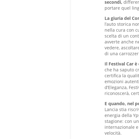
secondi,
differen
portare quel lin
La giuria del Co
l’auto storica no
nella cura con cu
scelta di un con
avverte anche ne
vedere, ascoltar
di una carrozzer
Il Festival Car è
che ha saputo cr
certifica la qual
emozioni autenti
d’Eleganza, Festi
riconoscerà, cert
E quando, nel p
Lancia stia riscr
energia della Yp
stagione: con un
internazionale e 
velocità.